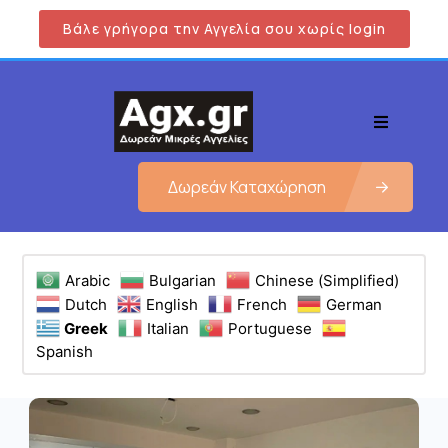
Βάλε γρήγορα την Αγγελία σου χωρίς login
Δωρεάν Καταχώρηση
Arabic
Bulgarian
Chinese (Simplified)
Dutch
English
French
German
Greek
Italian
Portuguese
Spanish