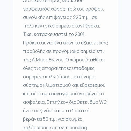
Διατίθεται προς ενοικίαση
γραφειακός χώρος πρώτου ορόφου,
συνολικής επιφάνειας 225 τ.μ., σε
πολύ κεντρικό σημείο στον Γέρακα.
Έχει κατασκευαστεί το 2001.
Πρόκειται για ένα ακίνητο εξαιρετικής
προβολής σε προνομιακό σημείο επι
της Λ.Μαραθώνος. Ο χώρος διαθέτει
όλες τις απαραίτητες υποδομές,
δομημένη καλωδίωση, αυτόνομο
σύστημα κλιματισμού και εξαερισμού
και σύστημα συναγερμού για μέγιστη
ασφάλεια. Επιπλέον διαθέτει δύο WC,
ένα κουζινάκι και μια ιδιωτική
βεράντα 50 τ.μ. για στιγμές
χαλάρωσης και team bonding.