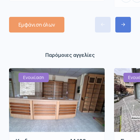
Εμφάνιση όλων
Παρόμοιες αγγελίες
Ενοικίαση
Ενοικ