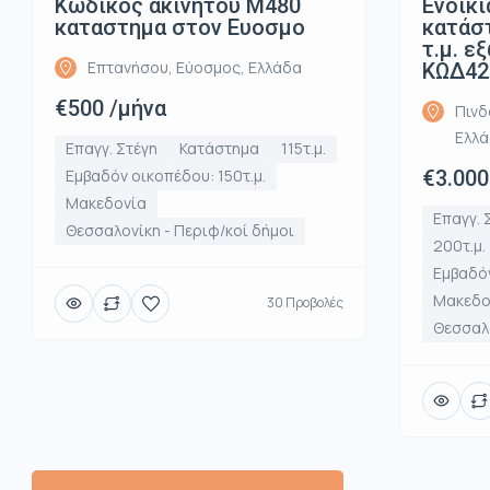
Κωδικος ακινητου Μ480
Ενοικι
καταστημα στον Ευοσμο
κατάστ
τ.μ. ε
Επτανήσου, Εύοσμος, Ελλάδα
ΚΩΔ42
€500 /μήνα
Πινδ
Ελλ
Επαγγ. Στέγη
Κατάστημα
115τ.μ.
Εμβαδόν οικοπέδου: 150τ.μ.
€3.000
Μακεδονία
Επαγγ. 
Θεσσαλονίκη - Περιφ/κοί δήμοι
200τ.μ.
Εμβαδόν
Μακεδο
30 Προβολές
Θεσσαλο