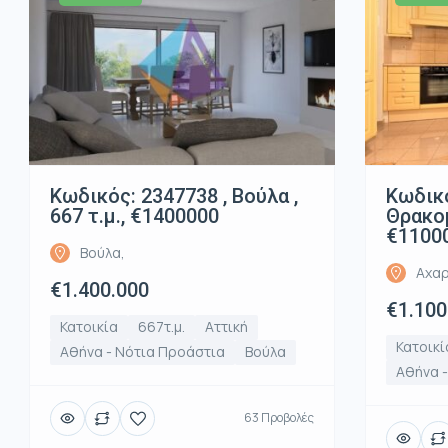
Κωδικός: 2347738 , Βούλα ,
Κωδικό
667 τ.μ., €1400000
Θρακομ
€1100
Βούλα,
Αχαρ
€1.400.000
€1.100
Κατοικία
667τ.μ.
Αττική
Κατοικί
Αθήνα - Νότια Προάστια
Βούλα
Αθήνα -
63 Προβολές