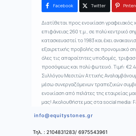
Facebook
Twitter
Pinter
Διατίθεται προς ενοικίαση γραφειακός
επιφάνειας 260 τ.μ., σε πολύ κεντρικό ση
κατασκευαστεί το 1983 και έχει ανακαινισ
εξαιρετικής προβολής σε προνομιακό σημ
όλες τις απαραίτητες υποδομές, τριφασι
προσόψεως και πολύ φωτεινό. Τιμή: €2.
Συλλόγου Μεσιτών Αττικής Αναλαμβάνουμ
μέσω συνεργαζόμενων τραπεζικών συμβο
ενοικίαση από πελάτες της εταιρείας μας
μας! Ακολουθήστε μας στα social media: 
info@equitystones.gr
Τηλ. : 2104831283/ 6975543961