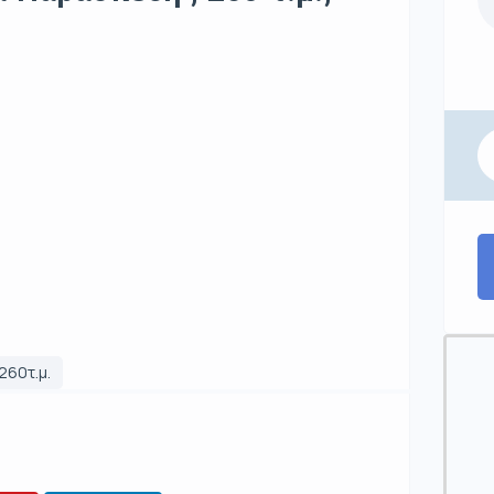
260τ.μ.