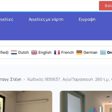
Βάλ
γγελίες
Αγγελίες με χάρτη
Εγγραφή
fied)
Dutch
English
French
German
Gr
παγγ. Στέγη
Κωδικός:1830637 , Αγία Παρασκευή , 260 τ.μ.,