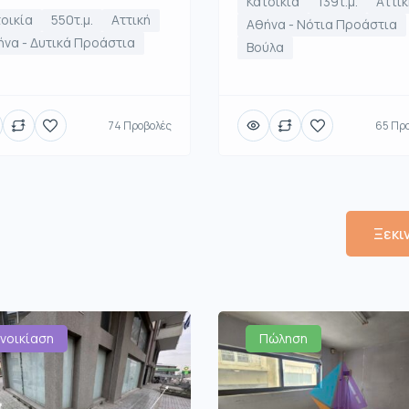
Κατοικία
139τ.μ.
Αττικ
οικία
550τ.μ.
Αττική
Αθήνα - Νότια Προάστια
να - Δυτικά Προάστια
Βούλα
74 Προβολές
65 Πρ
Ξεκι
νοικίαση
Πώληση