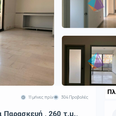
Πλ
11 μήνες πρίν
304 Προβολές
 Παρασκευή , 260 τ.μ.,