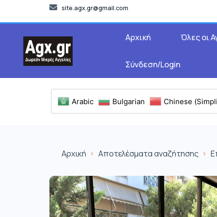
site.agx.gr@gmail.com
Αρχική
Όλες οι Α
Σύνδεση/Login
Arabic
Bulgarian
Chinese (Simpli
Αρχική
Αποτελέσματα αναζήτησης
Ε