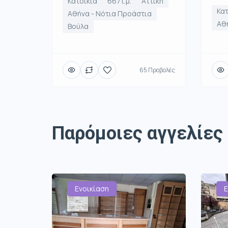
Κατοικία
667τ.μ.
Αττική
Κατ
Αθήνα - Νότια Προάστια
Αθή
Βούλα
65 Προβολές
Παρόμοιες αγγελίες
Ενοικίαση
Ε