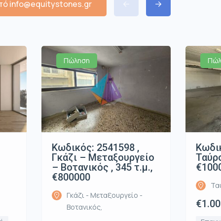
ό info@equitystones.gr
Πώληση
Πώλ
Κωδικός: 2541598 ,
Κωδικ
Γκάζι – Μεταξουργείο
Ταύρο
– Βοτανικός , 345 τ.μ.,
€100
€800000
Τα
Γκάζι - Μεταξουργείο -
€1.00
Βοτανικός,