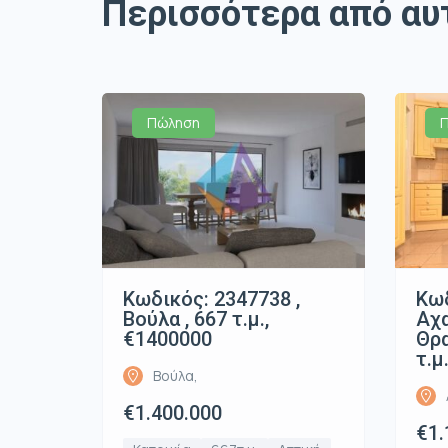
Περισσότερα από αυ
Πώληση
Κωδικός: 2347738 ,
Κωδ
Βούλα , 667 τ.μ.,
Αχ
€1400000
Θρα
τ.μ
Βούλα,
€1.400.000
€1.