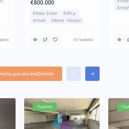
ή
Επαγγ
€800.000
Αττικ
Επαγγ. Στέγη
345τ.μ.
Αττική
Αθήνα – Κέντρο
οβολές
65 Προβολές
νήστε μια νέα αναζήτηση
Πώληση
Πώλ