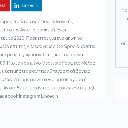
est
LinkedIn
Βρ
 χώρος πρώτου ορόφου, συνολικής
μείο στην Αγία Παρασκευή. Έχει
τεί το 2020. Πρόκειται για ένα ακίνητο
σύμ
είο επι της Λ.Μεσογείων. Ο χώρος διαθέτει
κό ρεύμα, γυψοσανίδες, φωτισμό, είναι
400. Πιστοποιημένο Μεσιτικό Γραφείο Μέλος
ε εκτιμήσεις ακινήτων Στεγαστικά δάνεια
ύλων Ζητάμε ακίνητα για άμεση αγορά ή
. Αν διαθέτετε ακίνητο, επικοινωνήστε μαζί
Facebook Instagram LinkedIn