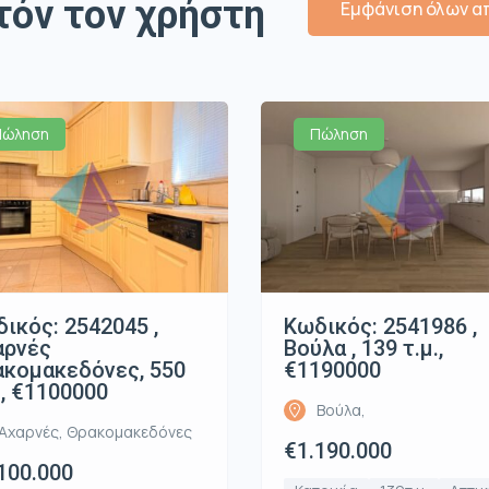
τόν τον χρήστη
Εμφάνιση όλων απ
Πώληση
Πώληση
ικός: 2542045 ,
Κωδικός: 2541986 ,
αρνές
Βούλα , 139 τ.μ.,
κομακεδόνες, 550
€1190000
., €1100000
Βούλα,
Αχαρνές, Θρακομακεδόνες
€1.190.000
100.000