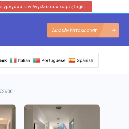
ε γρήγορα την Αγγελία σου χωρίς login
Δωρεάν Καταχώρηση
eek
Italian
Portuguese
Spanish
 €2400