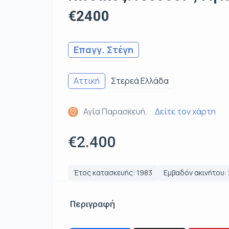
€2400
Επαγγ. Στέγη
Αττική
Στερεά Ελλάδα
Αγία Παρασκευή,
Δείτε τον χάρτη
€2.400
Έτος κατασκευής: 1983
Εμβαδόν ακινήτου: 
Περιγραφή