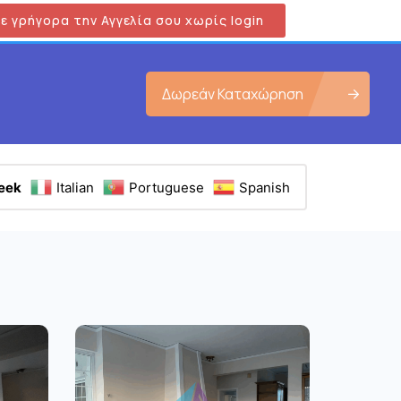
ε γρήγορα την Αγγελία σου χωρίς login
Δωρεάν Καταχώρηση
eek
Italian
Portuguese
Spanish