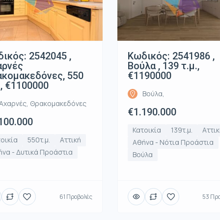
ικός: 2542045 ,
Κωδικός: 2541986 ,
αρνές
Βούλα , 139 τ.μ.,
κομακεδόνες, 550
€1190000
., €1100000
Βούλα,
Αχαρνές, Θρακομακεδόνες
€1.190.000
100.000
Κατοικία
139τ.μ.
Αττικ
οικία
550τ.μ.
Αττική
Αθήνα - Νότια Προάστια
να - Δυτικά Προάστια
Βούλα
61 Προβολές
53 Πρ