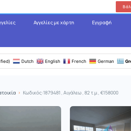
Βάλ
γγελίες
Αγγελίες με χάρτη
Εγγραφή
fied)
Dutch
English
French
German
Gr
ατοικία
Κωδικός:1879481 , Αιγάλεω , 82 τ.μ., €158000