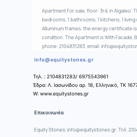
Apartment For sale, floor: 3rd, in Aigaleo. T
bedrooms, 1 bathrooms, 1 kitchens, 1 living 
Alluminum frames, the energy certificate is
condition. The Apartment is With Facade, B
phone: 2104831283, email: info@equitysto
info@equitystones.gr
Τηλ. : 2104831283/ 6975543961
Έδρα: Λ. Ιασωνίδου αρ. 18, Ελληνικό, ΤΚ 167
W: www.equitystones.gr
Επικοινωνία
Equity Stones, info@equitystones.gr, Τηλ. 21