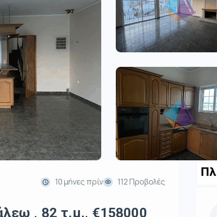
Πλ
10 μήνες πρίν
112 Προβολές
λεω , 82 τ.μ., €158000