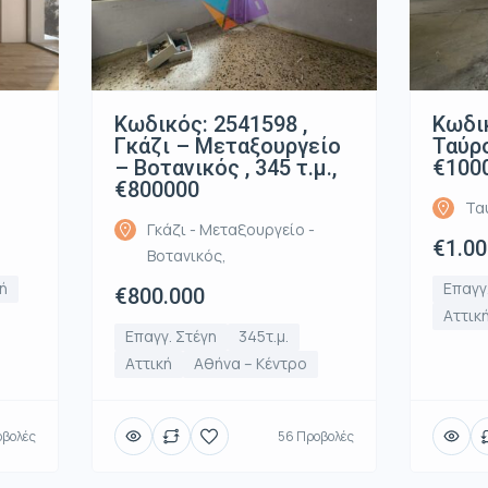
Κωδικός: 2541598 ,
Κωδικ
Γκάζι – Μεταξουργείο
Ταύρο
– Βοτανικός , 345 τ.μ.,
€100
€800000
Τα
Γκάζι - Μεταξουργείο -
€1.00
Βοτανικός,
ή
Επαγγ
€800.000
Αττικ
Επαγγ. Στέγη
345τ.μ.
Αττική
Αθήνα – Κέντρο
οβολές
56 Προβολές