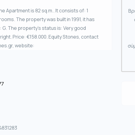
he Apartment is 82 sq.m.. It consists of: 1
Βρ
rooms. The property was built in 1991, it has
: G. The property’s status is: Very good
right. Price: €158.000. Equity Stones, contact
nes.gr, website:
σύμ
77
04831283