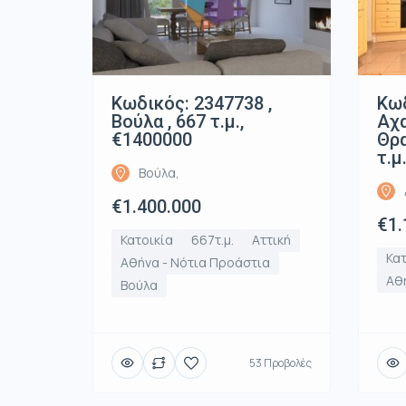
Κωδικός: 2347738 ,
Κωδ
Βούλα , 667 τ.μ.,
Αχ
€1400000
Θρα
τ.μ
Βούλα,
€1.400.000
€1.
Κατοικία
667τ.μ.
Αττική
Κατ
Αθήνα - Νότια Προάστια
Αθή
Βούλα
53 Προβολές