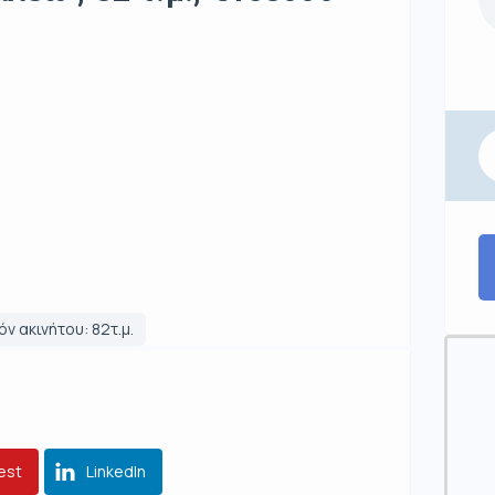
ν ακινήτου: 82τ.μ.
est
LinkedIn