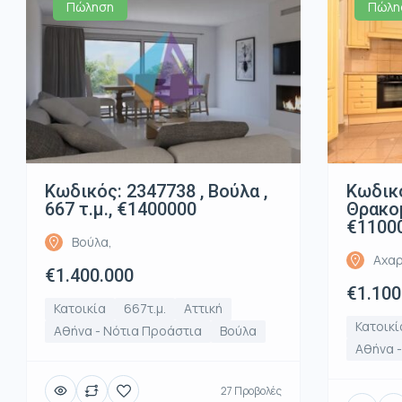
Πώληση
Πώλη
Κωδικός: 2347738 , Βούλα ,
Κωδικό
667 τ.μ., €1400000
Θρακομ
€1100
Βούλα,
Αχαρ
€1.400.000
€1.100
Κατοικία
667τ.μ.
Αττική
Κατοικί
Αθήνα - Νότια Προάστια
Βούλα
Αθήνα -
27 Προβολές