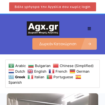
Βάλε γρήγορα την Αγγελία σου χωρίς login
Δωρεάν Καταχώρηση
Arabic
Bulgarian
Chinese (Simplified)
Dutch
English
French
German
Greek
Italian
Portuguese
Spanish