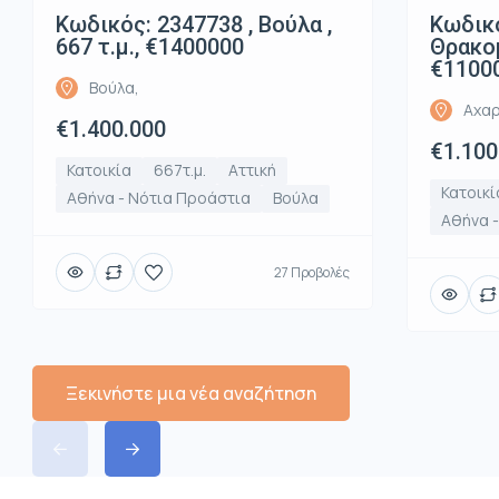
Κωδικός: 2347738 , Βούλα ,
Κωδικό
667 τ.μ., €1400000
Θρακομ
€1100
Βούλα,
Αχαρ
€1.400.000
€1.100
Κατοικία
667τ.μ.
Αττική
Κατοικί
Αθήνα - Νότια Προάστια
Βούλα
Αθήνα -
27 Προβολές
Ξεκινήστε μια νέα αναζήτηση