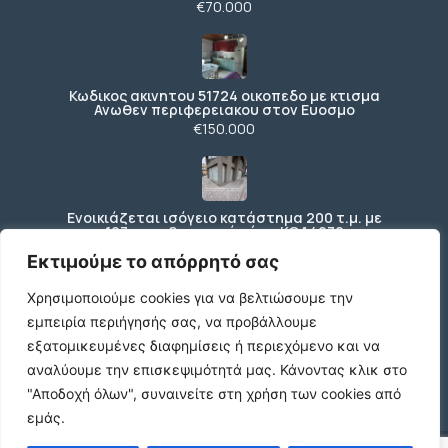
€70.000
Κωδικος ακινητου 51724 οικοπεδο με κτισμα
Ανωθεν περιφερειακου στον Ευοσμο
€150.000
Ενοικιάζεται ισόγειο κατάστημα 200 τ.μ. με
197 τ.μ. εξωτερικό χώρο ΚΩΔ4270
€3.000 /μήνα
Εκτιμούμε το απόρρητό σας
Χρησιμοποιούμε cookies για να βελτιώσουμε την
εμπειρία περιήγησής σας, να προβάλλουμε
Κωδικός: 2347738 , Βούλα , 667 τ.μ., €1400000
εξατομικευμένες διαφημίσεις ή περιεχόμενο και να
€1.400.000
αναλύουμε την επισκεψιμότητά μας.
Κάνοντας κλικ στο
"Αποδοχή όλων", συναινείτε στη χρήση των cookies από
εμάς.