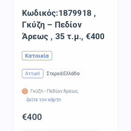
Κωδικός:1879918 ,
Γκύζη – Πεδίον
Άρεως , 35 τ.μ., €400
Κατοικία
Αττική
Στερεά Ελλάδα
Γκύζη - Πεδίον Άρεως,
Δείτε τον χάρτη
€400