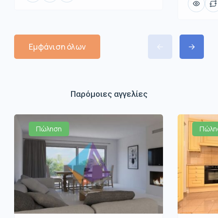
Εμφάνιση όλων
Παρόμοιες αγγελίες
Πώληση
Πώλη