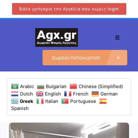
Βάλε γρήγορα την Αγγελία σου χωρίς login
Δωρεάν Καταχώρηση
Arabic
Bulgarian
Chinese (Simplified)
Dutch
English
French
German
Greek
Italian
Portuguese
Spanish