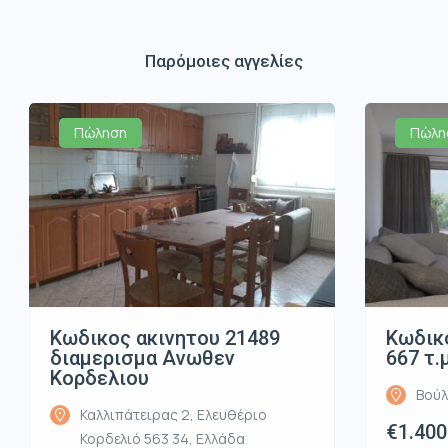
Παρόμοιες αγγελίες
Πώληση
Πώλη
Κωδικος ακινητου 21489
Κωδικό
διαμερισμα Ανωθεν
667 τ.
Κορδελιου
Βούλ
Καλλιπάτειρας 2, Ελευθέριο
€1.400
Κορδελιό 563 34, Ελλάδα