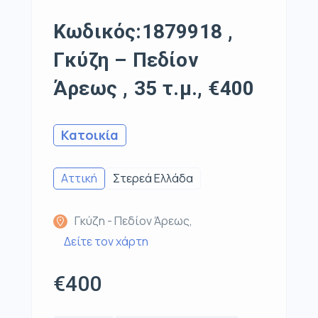
Κωδικός:1879918 ,
Γκύζη – Πεδίον
Άρεως , 35 τ.μ., €400
Κατοικία
Αττική
Στερεά Ελλάδα
Γκύζη - Πεδίον Άρεως,
Δείτε τον χάρτη
€400