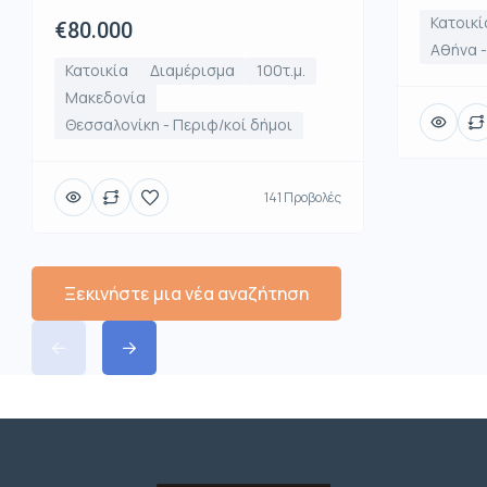
Κατοικί
€80.000
Αθήνα 
Κατοικία
Διαμέρισμα
100τ.μ.
Μακεδονία
Θεσσαλονίκη - Περιφ/κοί δήμοι
141 Προβολές
Ξεκινήστε μια νέα αναζήτηση