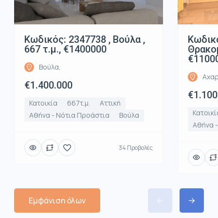
Κωδικός: 2347738 , Βούλα ,
Κωδικό
667 τ.μ., €1400000
Θρακομ
€1100
Βούλα,
Αχαρ
€1.400.000
€1.100
Κατοικία
667τ.μ.
Αττική
Κατοικί
Αθήνα - Νότια Προάστια
Βούλα
Αθήνα -
34 Προβολές
Εμφάνιση όλων