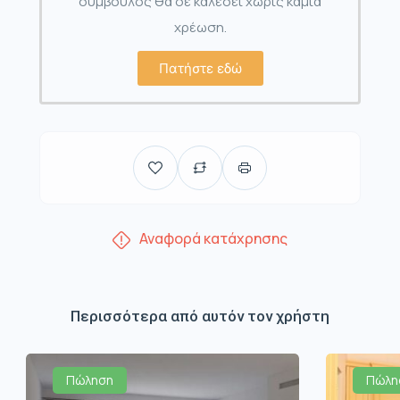
σύμβουλος θα σε καλέσει χωρίς καμία
χρέωση.
Πατήστε εδώ
Αναφορά κατάχρησης
Περισσότερα από αυτόν τον χρήστη
Πώληση
Πώλη