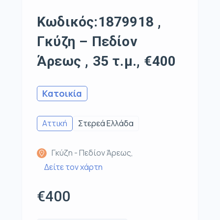
Κωδικός:1879918 ,
Γκύζη – Πεδίον
Άρεως , 35 τ.μ., €400
Κατοικία
Αττική
Στερεά Ελλάδα
Γκύζη - Πεδίον Άρεως,
Δείτε τον χάρτη
€400