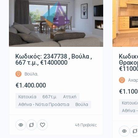
Κωδικός: 2347738 , Βούλα ,
Κωδικό
667 τ.μ., €1400000
Θρακομ
€1100
Βούλα,
Αχαρ
€1.400.000
€1.100
Κατοικία
667τ.μ.
Αττική
Κατοικί
Αθήνα - Νότια Προάστια
Βούλα
Αθήνα -
48 Προβολές