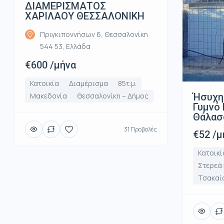
ΔΙΑΜΕΡΙΣΜΑΤΟΣ
ΧΑΡΙΛΑΟΥ ΘΕΣΣΑΛΟΝΙΚΗ
Πριγκιποννήσων 6, Θεσσαλονίκη
544 53, Ελλάδα
€600 /μήνα
Κατοικία
Διαμέρισμα
85τ.μ.
Ήσυχη
Μακεδονία
Θεσσαλονίκη – Δήμος
Γυμνό 
Θάλασ
31 Προβολές
€52 /μ
Κατοικί
Στερεά
Τσακαί