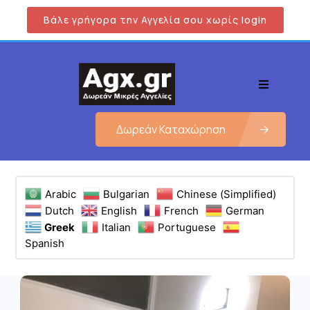
Βάλε γρήγορα την Αγγελία σου χωρίς login
Δωρεάν Καταχώρηση
Arabic
Bulgarian
Chinese (Simplified)
Dutch
English
French
German
Greek
Italian
Portuguese
Spanish