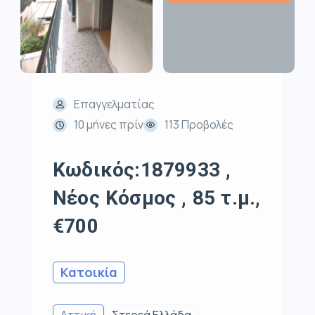
Επαγγελματίας
10 μήνες πρίν
113 Προβολές
Κωδικός:1879933 ,
Νέος Κόσμος , 85 τ.μ.,
€700
Κατοικία