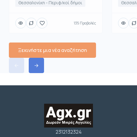
Θεσσαλο
Θεσσαλονίκη - Περιφ/κοί δήμοι
135 Προβολές
Ξεκινήστε μια νέα αναζήτηση
2312132324