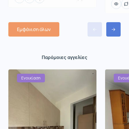
Εμφάνιση όλων
Παρόμοιες αγγελίες
Ενοικίαση
Ενοικ