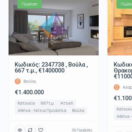
Πώληση
Πώλη
Κωδικός: 2347738 , Βούλα ,
Κωδικό
667 τ.μ., €1400000
Θρακομ
€1100
Βούλα,
Αχαρ
€1.400.000
€1.100
Κατοικία
667τ.μ.
Αττική
Κατοικί
Αθήνα - Νότια Προάστια
Βούλα
Αθήνα -
36 Προβολές