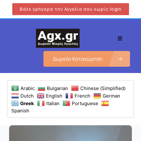
Βάλε γρήγορα την Αγγελία σου χωρίς login
Δωρεάν Καταχώρηση
Arabic
Bulgarian
Chinese (Simplified)
Dutch
English
French
German
Greek
Italian
Portuguese
Spanish