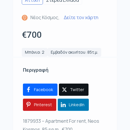
Αττική
Στερεά Ελλάδα
Νέος Κόσμος,
Δείτε τον χάρτη
€700
Μπάνια: 2
Εμβαδόν ακινήτου: 85τ.μ.
Περιγραφή
Facebook
Twitter
Pinterest
LinkedIn
1879933 – Apartment For rent, Neos
Kosmos, 85 sq.m., €700