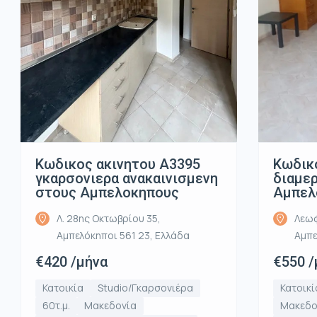
Κωδικ
Κωδικος ακινητου Α3395
διαμε
γκαρσονιερα ανακαινισμενη
Αμπελ
στους Αμπελοκηπους
Λεωφ
Λ. 28ης Οκτωβρίου 35,
Αμπε
Αμπελόκηποι 561 23, Ελλάδα
€550 /
€420 /μήνα
Κατοικί
Κατοικία
Studio/Γκαρσονιέρα
Μακεδο
60τ.μ.
Μακεδονία