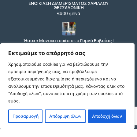
ΕΝΟΙΚΙΑΣΗ ΔΙΑΜΕΡΙΣΜΑΤΟΣ ΧΑΡΙΛΑΟΥ
ΘΕΣΣΑΛΟΝΙΚΗ
€600 /μήνα
Ήσυχη Μονοκατοικία στο Γυμνό Ευβοίας |
Κοντά σε Θάλασσα & Βουνό
€52 /μήνα
Εκτιμούμε το απόρρητό σας
Χρησιμοποιούμε cookies για να βελτιώσουμε την
εμπειρία περιήγησής σας, να προβάλλουμε
ΕΝΟΙΚΙΑΣΗ ΔΙΑΜΕΡΙΣΜΑΤΟΣ ΧΑΡΙΛΑΟΥ
εξατομικευμένες διαφημίσεις ή περιεχόμενο και να
ΘΕΣΣΑΛΟΝΙΚΗ
αναλύουμε την επισκεψιμότητά μας.
Κάνοντας κλικ στο
€600 /μήνα
"Αποδοχή όλων", συναινείτε στη χρήση των cookies από
εμάς.
Κωδικος ακινητου Μ480 καταστημα στον
Προσαρμογή
Απόρριψη όλων
Αποδοχή όλων
Ευοσμο
€500 /μήνα