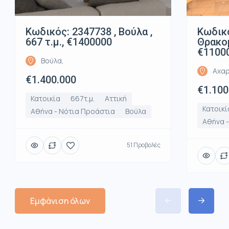
Κωδικός: 2347738 , Βούλα ,
Κωδικό
667 τ.μ., €1400000
Θρακομ
€1100
Βούλα,
Αχαρ
€1.400.000
€1.100
Κατοικία
667τ.μ.
Αττική
Κατοικί
Αθήνα - Νότια Προάστια
Βούλα
Αθήνα -
51 Προβολές
Εμφάνιση όλων