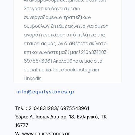
Στεγαστικά δάνεια μέσω
συνεργαζόμενων τραπεζικών
συμβούλων Ζητάμε ακίνητα για άμεση
αγορά ή ενοικίαση από πελάτες της
εταιρείας μας. Αν διαθέτετε ακίνητο,
επικοινωνήστε μαζί μας! 2104831283
6975543961 Ακολουθήστε μας στα
social media: Facebook Instagram
LinkedIn
info@equitystones.gr
Τηλ. : 2104831283/ 6975543961
Έδρα: Λ. Ιασωνίδου αρ. 18, Ελληνικό, ΤΚ
16777
W: www.equitystones.gr