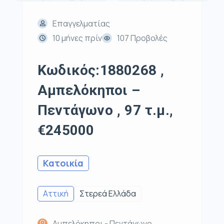
Επαγγελματίας
10 μήνες πρίν
107 Προβολές
Κωδικός:1880268 ,
Αμπελόκηποι –
Πεντάγωνο , 97 τ.μ.,
€245000
Κατοικία
Αττική
Στερεά Ελλάδα
Αμπελόκηποι - Πεντάγωνο,