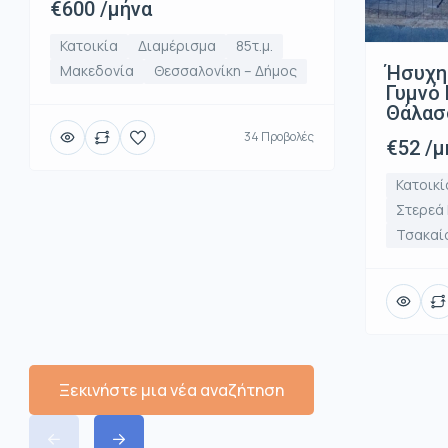
€600 /μήνα
Κατοικία
Διαμέρισμα
85τ.μ.
Ήσυχη
Μακεδονία
Θεσσαλονίκη – Δήμος
Γυμνό 
Θάλασ
34 Προβολές
€52 /μ
Κατοικί
Στερεά
Τσακαί
Ξεκινήστε μια νέα αναζήτηση