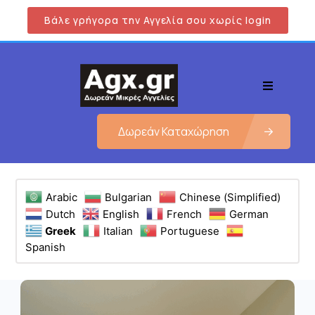
Βάλε γρήγορα την Αγγελία σου χωρίς login
Δωρεάν Καταχώρηση
Arabic
Bulgarian
Chinese (Simplified)
Dutch
English
French
German
Greek
Italian
Portuguese
Spanish