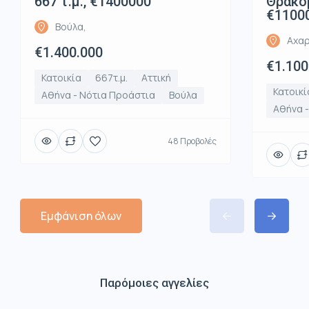
667 τ.μ., €1400000
Θρακομ
€1100
Βούλα,
Αχαρ
€1.400.000
€1.100
Κατοικία
667τ.μ.
Αττική
Κατοικί
Αθήνα - Νότια Προάστια
Βούλα
Αθήνα -
48 Προβολές
Εμφάνιση όλων
Παρόμοιες αγγελίες