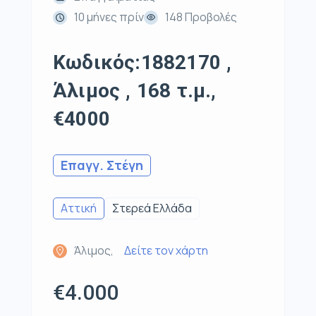
10 μήνες πρίν
148 Προβολές
Κωδικός:1882170 ,
Άλιμος , 168 τ.μ.,
€4000
Επαγγ. Στέγη
Αττική
Στερεά Ελλάδα
Άλιμος,
Δείτε τον χάρτη
€4.000