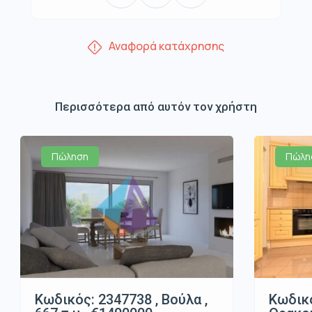
Αναφορά κατάχρησης
Περισσότερα από αυτόν τον χρήστη
Πώληση
Πώλη
Κωδικός: 2347738 , Βούλα ,
Κωδικό