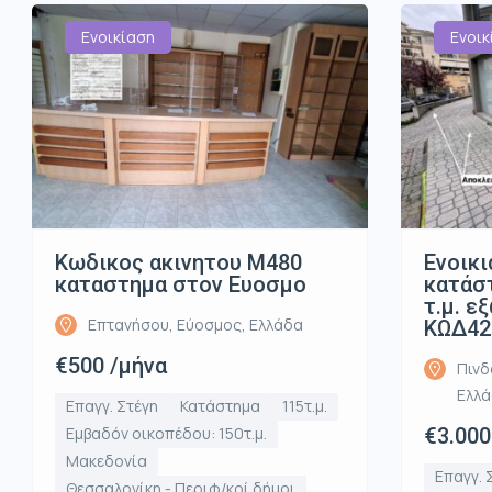
Ενοικίαση
Ενοικ
Κωδικος ακινητου Μ480
Ενοικι
καταστημα στον Ευοσμο
κατάστ
τ.μ. ε
Επτανήσου, Εύοσμος, Ελλάδα
ΚΩΔ42
€500 /μήνα
Πινδ
Ελλ
Επαγγ. Στέγη
Κατάστημα
115τ.μ.
Εμβαδόν οικοπέδου: 150τ.μ.
€3.000
Μακεδονία
Επαγγ. 
Θεσσαλονίκη - Περιφ/κοί δήμοι