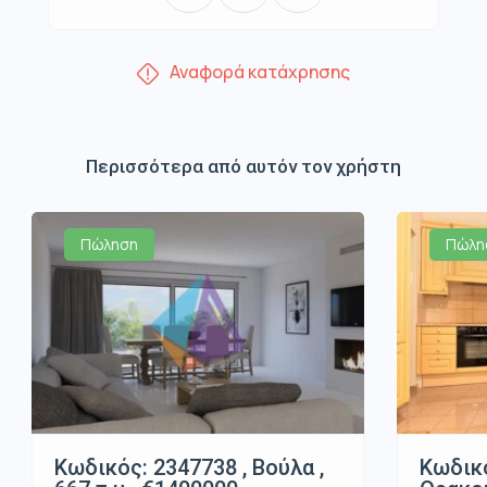
Αναφορά κατάχρησης
Περισσότερα από αυτόν τον χρήστη
Πώληση
Πώλη
Κωδικός: 2347738 , Βούλα ,
Κωδικό