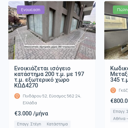
Ενοικίαση
Πώλη
Ενοικιάζεται ισόγειο
Κωδικό
κατάστημα 200 τ.μ. με 197
Μεταξο
τ.μ. εξωτερικό χώρο
345 τ.
ΚΩΔ4270
Γκάζ
Πινδάρου 52, Εύοσμος 562 24,
€800.
Ελλάδα
Επαγγ. 
€3.000 /μήνα
Αθήνα –
Επαγγ. Στέγη
Κατάστημα