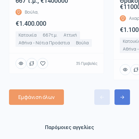
667 τ.μ., €1400000
Θρακομ
€1100
Βούλα,
Αχαρ
€1.400.000
€1.100
Κατοικία
667τ.μ.
Αττική
Κατοικί
Αθήνα - Νότια Προάστια
Βούλα
Αθήνα -
35 Προβολές
Εμφάνιση όλων
Παρόμοιες αγγελίες