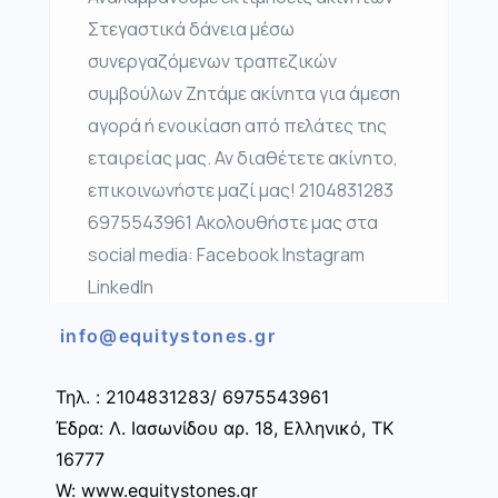
Στεγαστικά δάνεια μέσω
συνεργαζόμενων τραπεζικών
συμβούλων Ζητάμε ακίνητα για άμεση
αγορά ή ενοικίαση από πελάτες της
εταιρείας μας. Αν διαθέτετε ακίνητο,
επικοινωνήστε μαζί μας! 2104831283
6975543961 Ακολουθήστε μας στα
social media: Facebook Instagram
LinkedIn
info@equitystones.gr
Τηλ. : 2104831283/ 6975543961
Έδρα: Λ. Ιασωνίδου αρ. 18, Ελληνικό, ΤΚ
16777
W: www.equitystones.gr