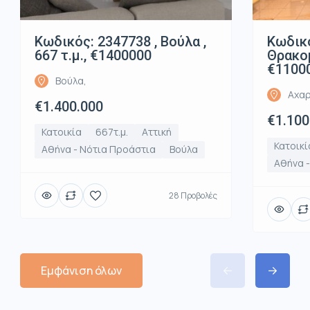
Κωδικός: 2347738 , Βούλα ,
Κωδικό
667 τ.μ., €1400000
Θρακομ
€1100
Βούλα,
Αχαρ
€1.400.000
€1.100
Κατοικία
667τ.μ.
Αττική
Κατοικί
Αθήνα - Νότια Προάστια
Βούλα
Αθήνα -
28 Προβολές
Εμφάνιση όλων