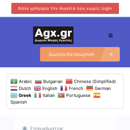
Βάλε γρήγορα την Αγγελία σου χωρίς login
Δωρεάν Καταχώρηση
Arabic
Bulgarian
Chinese (Simplified)
Dutch
English
French
German
Greek
Italian
Portuguese
Spanish
Επαγγελματίας