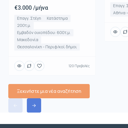
Επαγγ. 
€3.000 /μήνα
Αθήνα –
Επαγγ. Στέγη
Κατάστημα
200τ.μ.
Εμβαδόν οικοπέδου: 600τ.μ.
Μακεδονία
Θεσσαλονίκη - Περιφ/κοί δήμοι
120 Προβολές
Ξεκινήστε μια νέα αναζήτηση