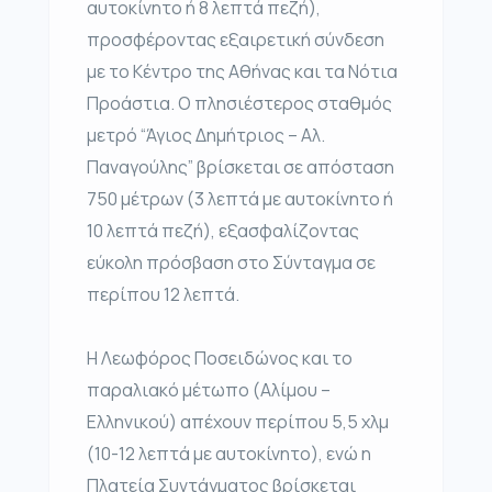
αυτοκίνητο ή 8 λεπτά πεζή),
προσφέροντας εξαιρετική σύνδεση
με το Κέντρο της Αθήνας και τα Νότια
Προάστια. Ο πλησιέστερος σταθμός
μετρό “Άγιος Δημήτριος – Αλ.
Παναγούλης” βρίσκεται σε απόσταση
750 μέτρων (3 λεπτά με αυτοκίνητο ή
10 λεπτά πεζή), εξασφαλίζοντας
εύκολη πρόσβαση στο Σύνταγμα σε
περίπου 12 λεπτά.
Η Λεωφόρος Ποσειδώνος και το
παραλιακό μέτωπο (Αλίμου –
Ελληνικού) απέχουν περίπου 5,5 χλμ
(10-12 λεπτά με αυτοκίνητο), ενώ η
Πλατεία Συντάγματος βρίσκεται