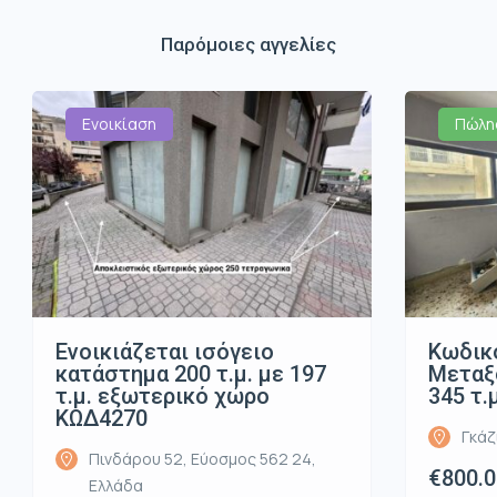
Παρόμοιες αγγελίες
Ενοικίαση
Πώλη
Ενοικιάζεται ισόγειο
Κωδικό
κατάστημα 200 τ.μ. με 197
Μεταξο
τ.μ. εξωτερικό χώρο
345 τ.
ΚΩΔ4270
Γκάζ
Πινδάρου 52, Εύοσμος 562 24,
€800.
Ελλάδα