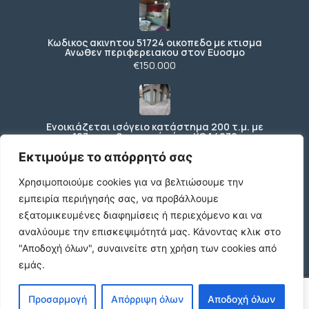
Κωδικος ακινητου 51724 οικοπεδο με κτισμα
Ανωθεν περιφερειακου στον Ευοσμο
€150.000
Ενοικιάζεται ισόγειο κατάστημα 200 τ.μ. με
197 τ.μ. εξωτερικό χώρο ΚΩΔ4270
€3.000 /μήνα
Εκτιμούμε το απόρρητό σας
Χρησιμοποιούμε cookies για να βελτιώσουμε την
εμπειρία περιήγησής σας, να προβάλλουμε
Κωδικός: 2347738 , Βούλα , 667 τ.μ., €1400000
εξατομικευμένες διαφημίσεις ή περιεχόμενο και να
€1.400.000
αναλύουμε την επισκεψιμότητά μας.
Κάνοντας κλικ στο
"Αποδοχή όλων", συναινείτε στη χρήση των cookies από
εμάς.
© 2026 agx.gr. All rights reserved.
Προσαρμογή
Απόρριψη όλων
Αποδοχή όλων