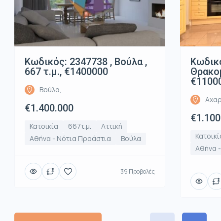
Κωδικός: 2347738 , Βούλα ,
Κωδικό
667 τ.μ., €1400000
Θρακομ
€1100
Βούλα,
Αχαρ
€1.400.000
€1.100
Κατοικία
667τ.μ.
Αττική
Κατοικί
Αθήνα - Νότια Προάστια
Βούλα
Αθήνα -
39 Προβολές