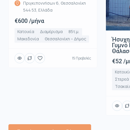
Πριγκιποννήσων 6, Θεσσαλονίκη
544 53, Ελλάδα
€600 /μήνα
Κατοικία
Διαμέρισμα
85τ.μ.
Ήσυχη
Μακεδονία
Θεσσαλονίκη – Δήμος
Γυμνό 
Θάλασ
15 Προβολές
€52 /μ
Κατοικί
Στερεά
Τσακαί