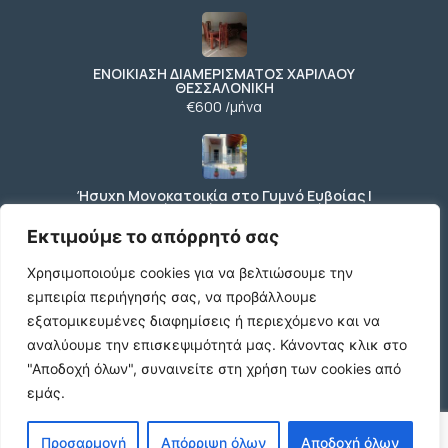
ΕΝΟΙΚΙΑΣΗ ΔΙΑΜΕΡΙΣΜΑΤΟΣ ΧΑΡΙΛΑΟΥ
ΘΕΣΣΑΛΟΝΙΚΗ
€600 /μήνα
Ήσυχη Μονοκατοικία στο Γυμνό Ευβοίας |
Κοντά σε Θάλασσα & Βουνό
€52 /μήνα
Εκτιμούμε το απόρρητό σας
Χρησιμοποιούμε cookies για να βελτιώσουμε την
εμπειρία περιήγησής σας, να προβάλλουμε
ΕΝΟΙΚΙΑΣΗ ΔΙΑΜΕΡΙΣΜΑΤΟΣ ΧΑΡΙΛΑΟΥ
εξατομικευμένες διαφημίσεις ή περιεχόμενο και να
ΘΕΣΣΑΛΟΝΙΚΗ
αναλύουμε την επισκεψιμότητά μας.
Κάνοντας κλικ στο
€600 /μήνα
"Αποδοχή όλων", συναινείτε στη χρήση των cookies από
εμάς.
Κωδικος ακινητου Μ480 καταστημα στον
Προσαρμογή
Απόρριψη όλων
Αποδοχή όλων