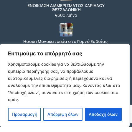
ΕΝΟΙΚΙΑΣΗ ΔΙΑΜΕΡΙΣΜΑΤΟΣ ΧΑΡΙΛΑΟΥ
ΘΕΣΣΑΛΟΝΙΚΗ
€600 /μήνα
Ήσυχη Μονοκατοικία στο Γυμνό Ευβοίας |
Κοντά σε Θάλασσα & Βουνό
€52 /μήνα
Εκτιμούμε το απόρρητό σας
Χρησιμοποιούμε cookies για να βελτιώσουμε την
εμπειρία περιήγησής σας, να προβάλλουμε
ΕΝΟΙΚΙΑΣΗ ΔΙΑΜΕΡΙΣΜΑΤΟΣ ΧΑΡΙΛΑΟΥ
εξατομικευμένες διαφημίσεις ή περιεχόμενο και να
ΘΕΣΣΑΛΟΝΙΚΗ
αναλύουμε την επισκεψιμότητά μας.
Κάνοντας κλικ στο
€600 /μήνα
"Αποδοχή όλων", συναινείτε στη χρήση των cookies από
εμάς.
Κωδικος ακινητου Μ480 καταστημα στον
Προσαρμογή
Απόρριψη όλων
Αποδοχή όλων
Ευοσμο
€500 /μήνα