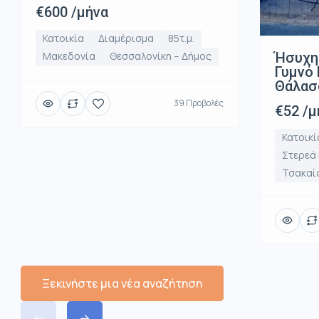
€600 /μήνα
Κατοικία
Διαμέρισμα
85τ.μ.
Ήσυχη
Μακεδονία
Θεσσαλονίκη – Δήμος
Γυμνό 
Θάλασ
39 Προβολές
€52 /μ
Κατοικί
Στερεά
Τσακαί
Ξεκινήστε μια νέα αναζήτηση