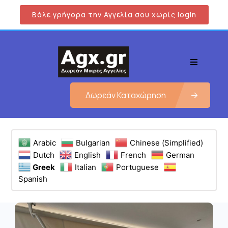
Βάλε γρήγορα την Αγγελία σου χωρίς login
Δωρεάν Καταχώρηση
Arabic
Bulgarian
Chinese (Simplified)
Dutch
English
French
German
Greek
Italian
Portuguese
Spanish