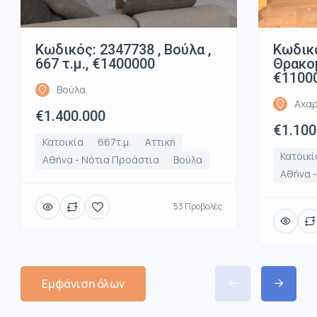
Κωδικός: 2347738 , Βούλα ,
Κωδικό
667 τ.μ., €1400000
Θρακομ
€1100
Βούλα,
Αχαρ
€1.400.000
€1.100
Κατοικία
667τ.μ.
Αττική
Κατοικί
Αθήνα - Νότια Προάστια
Βούλα
Αθήνα -
53 Προβολές
Εμφάνιση όλων