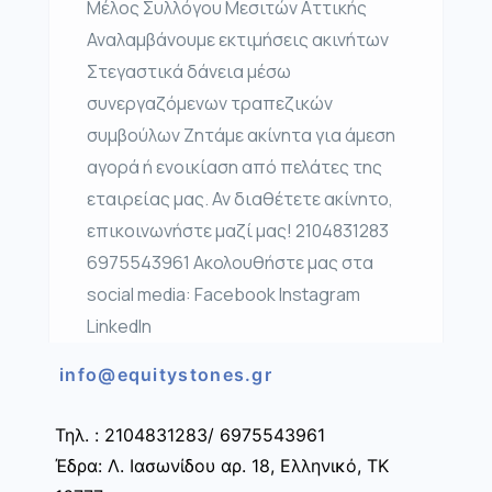
Μέλος Συλλόγου Μεσιτών Αττικής
Αναλαμβάνουμε εκτιμήσεις ακινήτων
Στεγαστικά δάνεια μέσω
συνεργαζόμενων τραπεζικών
συμβούλων Ζητάμε ακίνητα για άμεση
αγορά ή ενοικίαση από πελάτες της
εταιρείας μας. Αν διαθέτετε ακίνητο,
επικοινωνήστε μαζί μας! 2104831283
6975543961 Ακολουθήστε μας στα
social media: Facebook Instagram
LinkedIn
info@equitystones.gr
Τηλ. : 2104831283/ 6975543961
Έδρα: Λ. Ιασωνίδου αρ. 18, Ελληνικό, ΤΚ