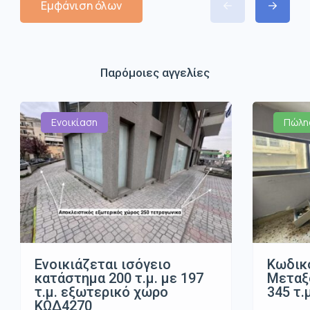
Εμφάνιση όλων
Παρόμοιες αγγελίες
Ενοικίαση
Πώλη
Ενοικιάζεται ισόγειο
Κωδικό
κατάστημα 200 τ.μ. με 197
Μεταξο
τ.μ. εξωτερικό χώρο
345 τ.
ΚΩΔ4270