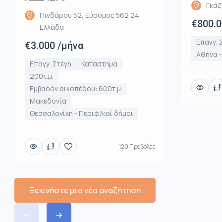
Γκάζ
Πινδάρου 52, Εύοσμος 562 24,
€800.
Ελλάδα
Επαγγ. 
€3.000 /μήνα
Αθήνα –
Επαγγ. Στέγη
Κατάστημα
200τ.μ.
Εμβαδόν οικοπέδου: 600τ.μ.
Μακεδονία
Θεσσαλονίκη - Περιφ/κοί δήμοι
120 Προβολές
Ξεκινήστε μια νέα αναζήτηση