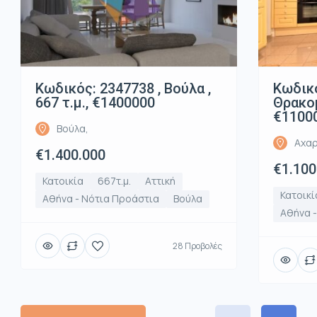
Κωδικός: 2347738 , Βούλα ,
Κωδικό
667 τ.μ., €1400000
Θρακομ
€1100
Βούλα,
Αχαρ
€1.400.000
€1.100
Κατοικία
667τ.μ.
Αττική
Κατοικί
Αθήνα - Νότια Προάστια
Βούλα
Αθήνα -
28 Προβολές