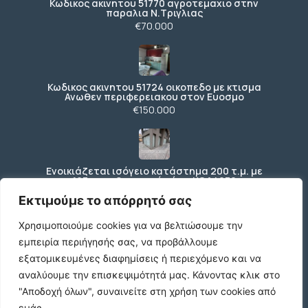
Κωδικος ακινητου 51770 αγροτεμαχιο στην
παραλια Ν.Τριγλιας
€70.000
Κωδικος ακινητου 51724 οικοπεδο με κτισμα
Ανωθεν περιφερειακου στον Ευοσμο
€150.000
Ενοικιάζεται ισόγειο κατάστημα 200 τ.μ. με
197 τ.μ. εξωτερικό χώρο ΚΩΔ4270
€3.000 /μήνα
Εκτιμούμε το απόρρητό σας
Χρησιμοποιούμε cookies για να βελτιώσουμε την
εμπειρία περιήγησής σας, να προβάλλουμε
Κωδικός: 2347738 , Βούλα , 667 τ.μ., €1400000
εξατομικευμένες διαφημίσεις ή περιεχόμενο και να
€1.400.000
αναλύουμε την επισκεψιμότητά μας.
Κάνοντας κλικ στο
"Αποδοχή όλων", συναινείτε στη χρήση των cookies από
εμάς.