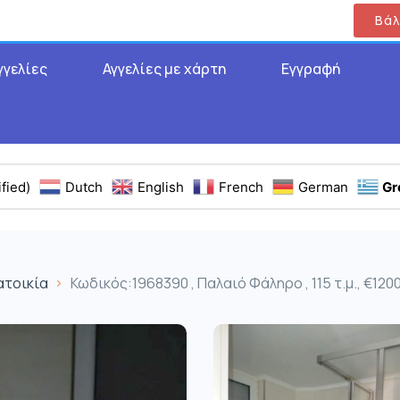
Βάλ
γγελίες
Αγγελίες με χάρτη
Εγγραφή
fied)
Dutch
English
French
German
Gr
ατοικία
Κωδικός:1968390 , Παλαιό Φάληρο , 115 τ.μ., €120