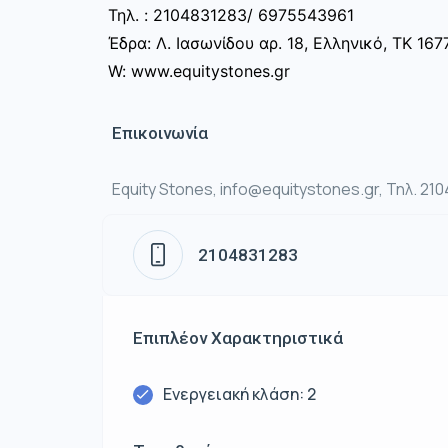
Τηλ. : 2104831283/ 6975543961
Έδρα: Λ. Ιασωνίδου αρ. 18, Ελληνικό, ΤΚ 167
W: www.equitystones.gr
Επικοινωνία
Equity Stones, info@equitystones.gr, Τηλ. 21
2104831283
Επιπλέον Χαρακτηριστικά
Ενεργειακή κλάση: 2