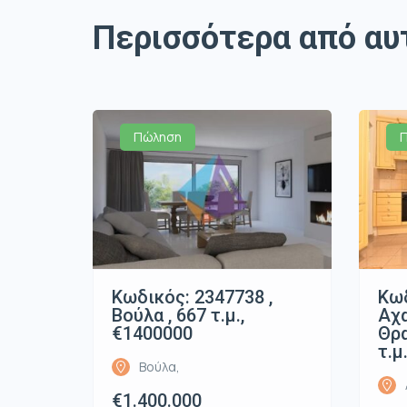
Περισσότερα από αυ
Πώληση
Κωδικός: 2347738 ,
Κωδ
Βούλα , 667 τ.μ.,
Αχ
€1400000
Θρα
τ.μ
Βούλα,
€1.400.000