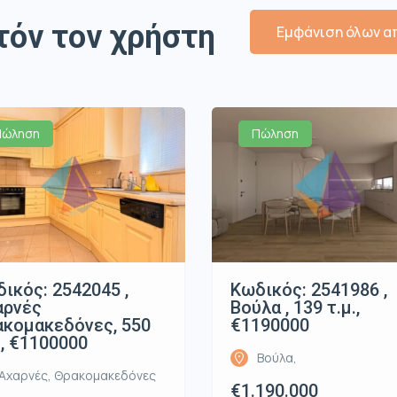
τόν τον χρήστη
Εμφάνιση όλων απ
Πώληση
Πώληση
ικός: 2542045 ,
Κωδικός: 2541986 ,
αρνές
Βούλα , 139 τ.μ.,
κομακεδόνες, 550
€1190000
., €1100000
Βούλα,
Αχαρνές, Θρακομακεδόνες
€1.190.000