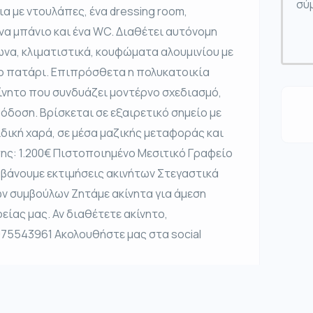
σύμ
 με ντουλάπες, ένα dressing room,
ένα μπάνιο και ένα WC. Διαθέτει αυτόνομη
να, κλιματιστικά, κουφώματα αλουμινίου με
λο πατάρι. Επιπρόσθετα η πολυκατοικία
ίνητο που συνδυάζει μοντέρνο σχεδιασμό,
όδοση. Βρίσκεται σε εξαιρετικό σημείο με
δική χαρά, σε μέσα μαζικής μεταφοράς και
ης: 1.200€ Πιστοποιημένο Μεσιτικό Γραφείο
βάνουμε εκτιμήσεις ακινήτων Στεγαστικά
ν συμβούλων Ζητάμε ακίνητα για άμεση
είας μας. Αν διαθέτετε ακίνητο,
975543961 Ακολουθήστε μας στα social