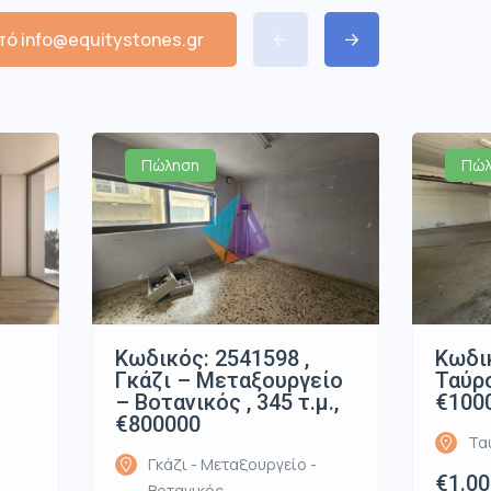
ό info@equitystones.gr
Πώληση
Πώλ
Κωδικός: 2541598 ,
Κωδικ
Γκάζι – Μεταξουργείο
Ταύρο
– Βοτανικός , 345 τ.μ.,
€100
€800000
Τα
Γκάζι - Μεταξουργείο -
€1.00
Βοτανικός,