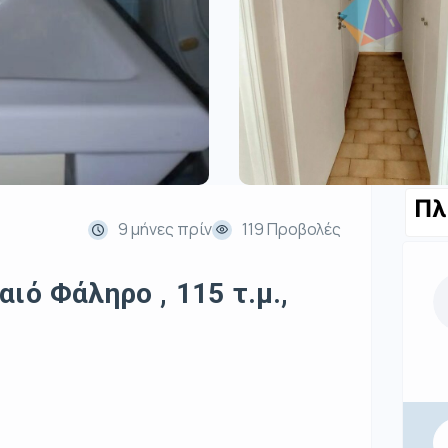
Πλ
9 μήνες πρίν
119 Προβολές
ιό Φάληρο , 115 τ.μ.,