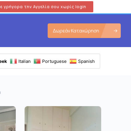
ε γρήγορα την Αγγελία σου χωρίς login
Δωρεάν Καταχώρηση
eek
Italian
Portuguese
Spanish
0