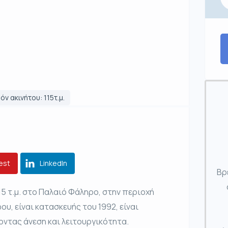
όν ακινήτου: 115τ.μ.
est
LinkedIn
Βρ
5 τ.μ. στο Παλαιό Φάληρο, στην περιοχή
υ, είναι κατασκευής του 1992, είναι
ντας άνεση και λειτουργικότητα.