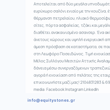
Αποτελείται από δύο μεγάλα υπνοδωμάτια
ευρύχωρο σαλόνι ενιαίο με την κουζίνα, 
θέρμανση πετρελαίου, ηλιακό θερμοσίφω
σίτες, πόρτα ασφαλείας, τζάκι και μεγά
διαθέτει ανακαινισμένο ασανσερ. Ένα ακ
άνετους χώρους και υψηλή ενεργειακή απ
άμεση πρόσβαση σε καταστήματα, σε παι
στη Λεωφόρο Ποσειδώνος. Τιμή ενοικίασ
Μέλος Συλλόγου Μεσιτών Αττικής Αναλαμ
δάνεια μέσω συνεργαζόμενων τραπεζικώ
αγορά ή ενοικίαση από πελάτες της εταιρ
επικοινωνήστε μαζί μας! 2104831283 & 6
media: Facebook Instagram LinkedIn
info@equitystones.gr