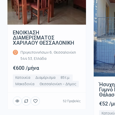
ΕΝΟΙΚΙΑΣΗ
ΔΙΑΜΕΡΙΣΜΑΤΟΣ
ΧΑΡΙΛΑΟΥ ΘΕΣΣΑΛΟΝΙΚΗ
Πριγκιποννήσων 6, Θεσσαλονίκη
544 53, Ελλάδα
€600 /μήνα
Κατοικία
Διαμέρισμα
85τ.μ.
Ήσυχη
Μακεδονία
Θεσσαλονίκη – Δήμος
Γυμνό 
Θάλασ
52 Προβολές
€52 /μ
Κατοικί