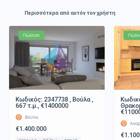
Περισσότερα από αυτόν τον χρήστη
Πώληση
Πώλη
Κωδικός: 2347738 , Βούλα ,
Κωδικό
667 τ.μ., €1400000
Θρακομ
€1100
Βούλα,
Αχαρ
€1.400.000
€1.100