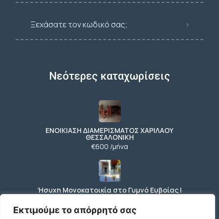
Ξεχάσατε τον κωδικό σας;
Νεότερες καταχωρίσεις
ΕΝΟΙΚΙΑΣΗ ΔΙΑΜΕΡΙΣΜΑΤΟΣ ΧΑΡΙΛΑΟΥ
ΘΕΣΣΑΛΟΝΙΚΗ
€600 /μήνα
Ήσυχη Μονοκατοικία στο Γυμνό Ευβοίας |
Κοντά σε Θάλασσα & Βουνό
€52 /μήνα
Εκτιμούμε το απόρρητό σας