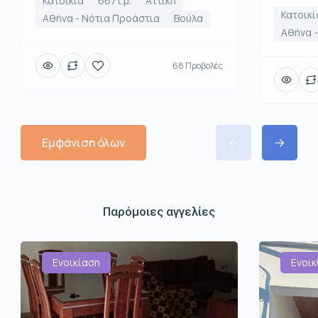
Κατοικία
667τ.μ.
Αττική
Κατοικί
Αθήνα - Νότια Προάστια
Βούλα
Αθήνα -
68 Προβολές
Εμφάνιση όλων
Παρόμοιες αγγελίες
Ενοικίαση
Ενοικ