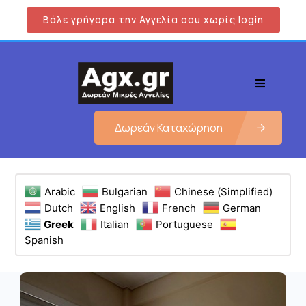
Βάλε γρήγορα την Αγγελία σου χωρίς login
Δωρεάν Καταχώρηση
Arabic
Bulgarian
Chinese (Simplified)
Dutch
English
French
German
Greek
Italian
Portuguese
Spanish