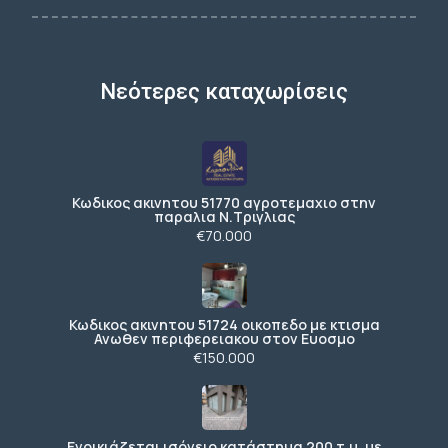
Νεότερες καταχωρίσεις
Κωδικος ακινητου 51770 αγροτεμαχιο στην
παραλια Ν.Τριγλιας
€70.000
Κωδικος ακινητου 51724 οικοπεδο με κτισμα
Ανωθεν περιφερειακου στον Ευοσμο
€150.000
Ενοικιάζεται ισόγειο κατάστημα 200 τ.μ. με