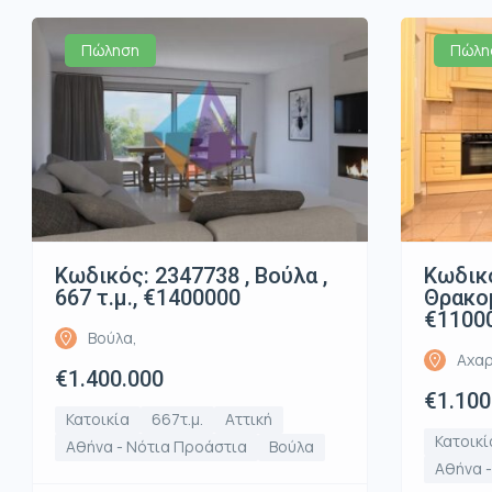
Πώληση
Πώλη
Κωδικός: 2347738 , Βούλα ,
Κωδικό
667 τ.μ., €1400000
Θρακομ
€1100
Βούλα,
Αχαρ
€1.400.000
€1.100
Κατοικία
667τ.μ.
Αττική
Κατοικί
Αθήνα - Νότια Προάστια
Βούλα
Αθήνα -