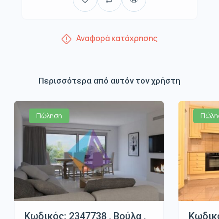
Αναφορά κατάχρησης
Περισσότερα από αυτόν τον χρήστη
Πώληση
Πώλη
Κωδικός: 2347738 , Βούλα ,
Κωδικό