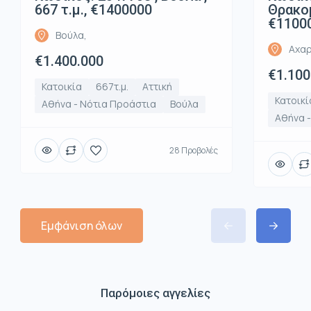
667 τ.μ., €1400000
Θρακομ
€1100
Βούλα,
Αχαρ
€1.400.000
€1.100
Κατοικία
667τ.μ.
Αττική
Κατοικί
Αθήνα - Νότια Προάστια
Βούλα
Αθήνα -
28 Προβολές
Εμφάνιση όλων
Παρόμοιες αγγελίες