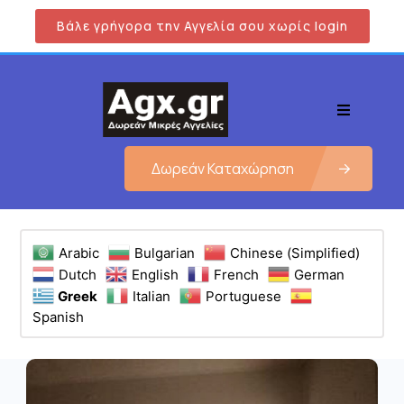
Βάλε γρήγορα την Αγγελία σου χωρίς login
Δωρεάν Καταχώρηση
Arabic
Bulgarian
Chinese (Simplified)
Dutch
English
French
German
Greek
Italian
Portuguese
Spanish