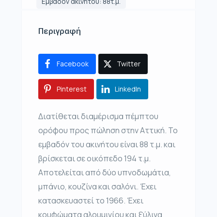
Εμβαδόν ακινήτου: 88τ.μ.
Περιγραφή
Facebook
Twitter
Pinterest
LinkedIn
Διατίθεται διαμέρισμα πέμπτου
ορόφου προς πώληση στην Αττική. Το
εμβαδόν του ακινήτου είναι 88 τ.μ. και
βρίσκεται σε οικόπεδο 194 τ.μ.
Αποτελείται από δύο υπνοδωμάτια,
μπάνιο, κουζίνα και σαλόνι. Έχει
κατασκευαστεί το 1966. Έχει
κουφώματα αλουμινίου και ξύλινα