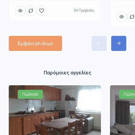
36 Προβολές
Εμφάνιση όλων
Παρόμοιες αγγελίες
Πώληση
Πώλη