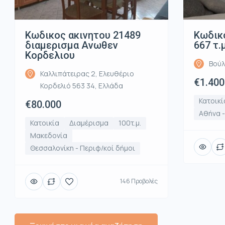
Κωδικος ακινητου 21489
Κωδικό
διαμερισμα Ανωθεν
667 τ.
Κορδελιου
Βούλ
Καλλιπάτειρας 2, Ελευθέριο
€1.400
Κορδελιό 563 34, Ελλάδα
Κατοικί
€80.000
Αθήνα 
Κατοικία
Διαμέρισμα
100τ.μ.
Μακεδονία
Θεσσαλονίκη - Περιφ/κοί δήμοι
146 Προβολές