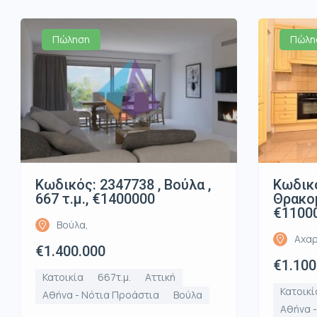
Πώληση
Πώλη
Κωδικός: 2347738 , Βούλα ,
Κωδικό
667 τ.μ., €1400000
Θρακομ
€1100
Βούλα,
Αχαρ
€1.400.000
€1.100
Κατοικία
667τ.μ.
Αττική
Κατοικί
Αθήνα - Νότια Προάστια
Βούλα
Αθήνα -