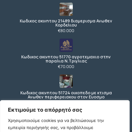
Κωδικος ακινητου 21489 διαμερισμα Ανωθεν
Κορδελιου
€80.000
Κωδικος ακινητου 51770 αγροτεμαχιο στην
παραλια Ν.Τριγλιας
€70.000
Κωδικος ακινητου 51724 οικοπεδο με κτισμα
Ανωθεν περιφερειακου στον Ευοσμο
€150.000
Εκτιμούμε το απόρρητό σας
Χρησιμοποιούμε cookies για να βελτιώσουμε την
εμπειρία περιήγησής σας, να προβάλλουμε
Ενοικιάζεται ισόγειο κατάστημα 200 τ.μ. με