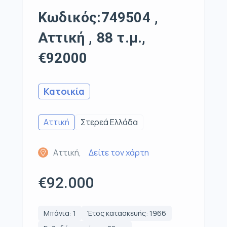
Κωδικός:749504 ,
Αττική , 88 τ.μ.,
€92000
Κατοικία
Αττική
Στερεά Ελλάδα
Αττική,
Δείτε τον χάρτη
€92.000
Μπάνια: 1
Έτος κατασκευής: 1966