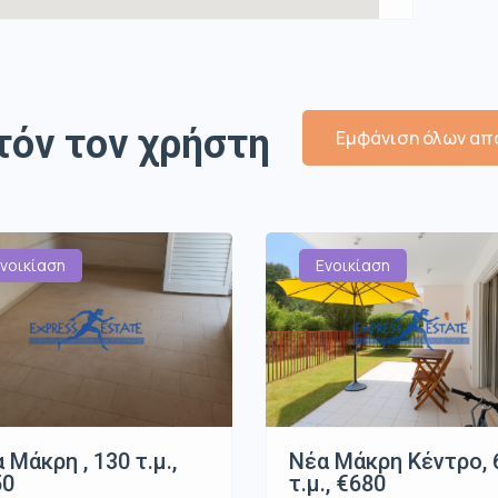
τόν τον χρήστη
Εμφάνιση όλων από
νοικίαση
Ενοικίαση
 Μάκρη , 130 τ.μ.,
Νέα Μάκρη Κέντρο, 
50
τ.μ., €680