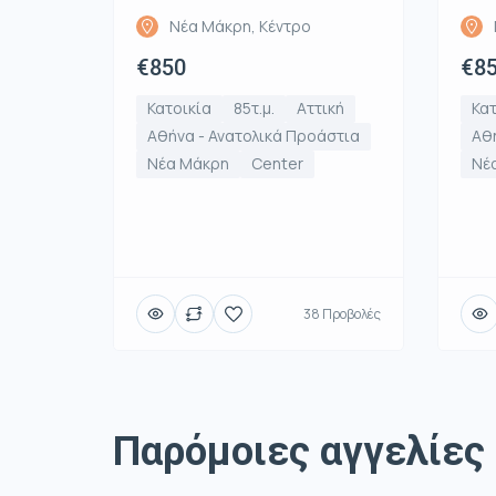
Νέα Μάκρη, Κέντρο
€850
€8
Κατοικία
85τ.μ.
Αττική
Κατ
Αθήνα - Ανατολικά Προάστια
Αθή
Νέα Μάκρη
Center
Νέ
38 Προβολές
Παρόμοιες αγγελίες