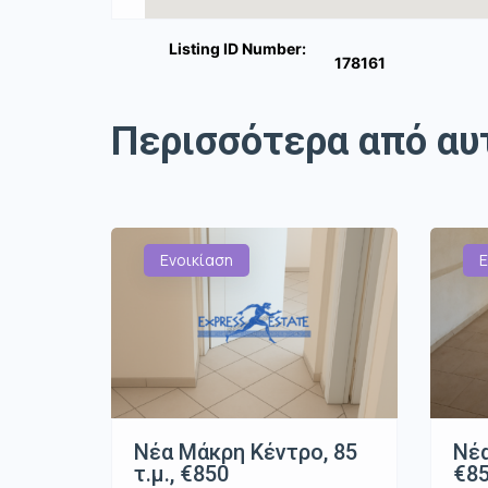
Listing ID Number:
178161
Περισσότερα από αυ
Ενοικίαση
Ε
Νέα Μάκρη Κέντρο, 85
Νέα
τ.μ., €850
€8