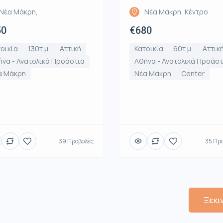
Νέα Μάκρη,
Νέα Μάκρη, Κέντρο
50
€680
οικία
130τ.μ.
Αττική
Κατοικία
60τ.μ.
Αττικ
να - Ανατολικά Προάστια
Αθήνα - Ανατολικά Προάστ
α Μάκρη
Νέα Μάκρη
Center
39 Προβολές
35 Πρ
Ξεκι