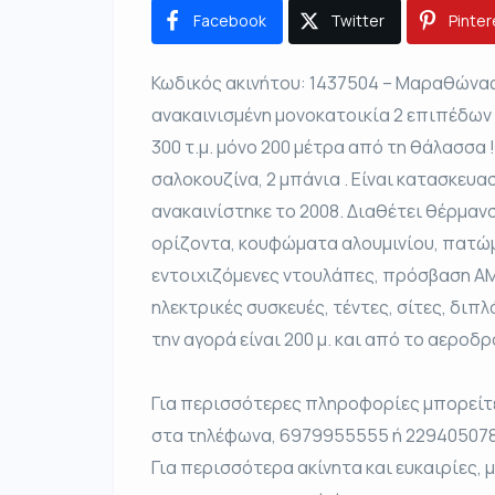
Facebook
Twitter
Pinter
Κωδικός ακινήτου: 1437504 – Μαραθώνας
ανακαινισμένη μονοκατοικία 2 επιπέδων 
300 τ.μ. μόνο 200 μέτρα από τη θάλασσα 
σαλοκουζίνα, 2 μπάνια . Είναι κατασκευασ
ανακαινίστηκε το 2008. Διαθέτει θέρμανσ
ορίζοντα, κουφώματα αλουμινίου, πατώ
εντοιχιζόμενες ντουλάπες, πρόσβαση ΑΜΕ
ηλεκτρικές συσκευές, τέντες, σίτες, διπ
την αγορά είναι 200 μ. και από το αεροδρ
Για περισσότερες πληροφορίες μπορείτε 
στα τηλέφωνα, 6979955555 ή 2294050788,
Για περισσότερα ακίνητα και ευκαιρίες, 