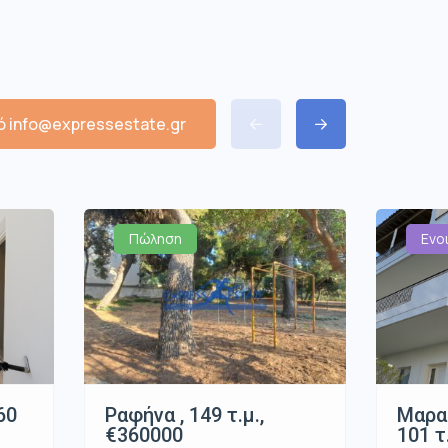
 info@expressestate.gr
Πώληση
Ενο
60
Ραφήνα , 149 τ.μ.,
Μαρα
€360000
101 τ