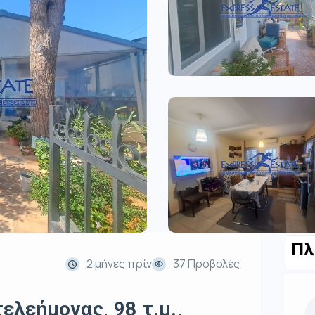
Πλ
2 μήνες πρίν
37 Προβολές
λεήμονας, 98 τ.μ.,