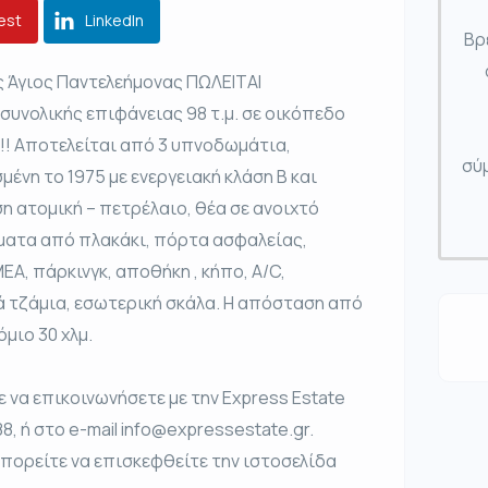
est
LinkedIn
Βρ
 Άγιος Παντελεήμονας ΠΩΛΕΙΤΑΙ
συνολικής επιφάνειας 98 τ.μ. σε οικόπεδο
!!! Αποτελείται από 3 υπνοδωμάτια,
σύμ
μένη το 1975 με ενεργειακή κλάση Β και
η ατομική – πετρέλαιο, θέα σε ανοιχτό
ματα από πλακάκι, πόρτα ασφαλείας,
Α, πάρκινγκ, αποθήκη , κήπο, A/C,
λά τζάμια, εσωτερική σκάλα. Η απόσταση από
όμιο 30 χλμ.
να επικοινωνήσετε με την Express Estate
 ή στο e-mail info@expressestate.gr.
μπορείτε να επισκεφθείτε την ιστοσελίδα