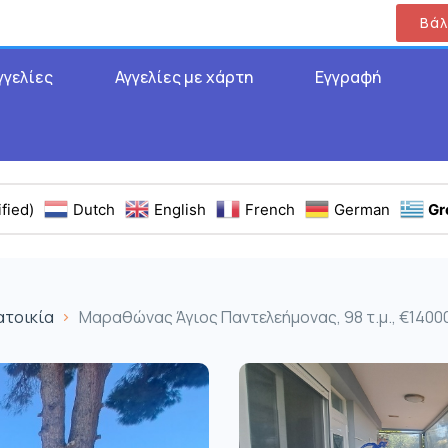
Βάλ
γγελίες
Αγγελίες με χάρτη
Εγγραφή
fied)
Dutch
English
French
German
Gr
ατοικία
Μαραθώνας Άγιος Παντελεήμονας, 98 τ.μ., €1400