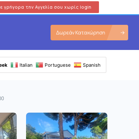
ε γρήγορα την Αγγελία σου χωρίς login
Δωρεάν Καταχώρηση
eek
Italian
Portuguese
Spanish
00