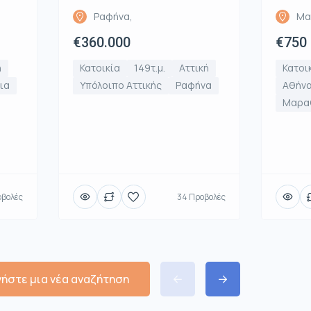
Ραφήνα,
Μα
€360.000
€750
ή
Κατοικία
149τ.μ.
Αττική
Κατοι
ια
Υπόλοιπο Αττικής
Ραφήνα
Αθήνα
Μαρα
οβολές
34 Προβολές
νήστε μια νέα αναζήτηση