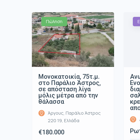
Πώληση
Ε
Μονοκατοικία, 75τ.μ.
Ανω
στο Παράλιο Άστρος,
Ενο
σε απόσταση λίγα
δια
μόλις μέτρα από την
σαλ
θάλασσα
κρε
απ
Άργους, Παράλιο Άστρος
220 19, Ελλάδα
Ρωτ
€180.000