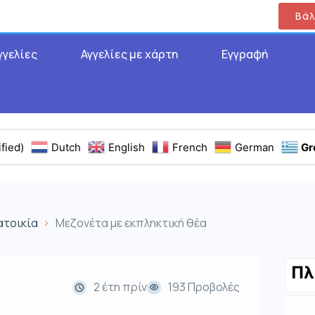
Βάλ
γγελίες
Αγγελίες με χάρτη
Εγγραφή
fied)
Dutch
English
French
German
Gr
ατοικία
Μεζονέτα με εκπληκτική θέα
Πλ
2 έτη πρίν
193 Προβολές