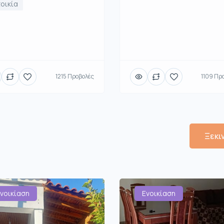
οικία
1215 Προβολές
1109 Πρ
Ξεκι
νοικίαση
Ενοικίαση