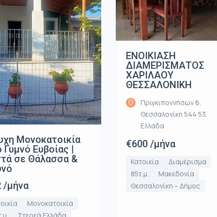
ΕΝΟΙΚΙΑΣΗ
ΔΙΑΜΕΡΙΣΜΑΤΟΣ
ΧΑΡΙΛΑΟΥ
ΘΕΣΣΑΛΟΝΙΚΗ
Πριγκιποννήσων 6,
Θεσσαλονίκη 544 53,
Ελλάδα
υχη Μονοκατοικία
€600 /μήνα
 Γυμνό Ευβοίας |
τά σε Θάλασσα &
Κατοικία
Διαμέρισμα
υνό
85τ.μ.
Μακεδονία
 /μήνα
Θεσσαλονίκη – Δήμος
οικία
Μονοκατοικία
.μ.
Στερεά Ελλάδα