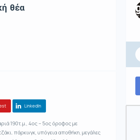
κή θέα
est
LinkedIn
ριά 190τ.μ., 4ος – 5ος όροφος με
ζάκι. πάρκινγκ, υπόγεια αποθήκη, μεγάλες