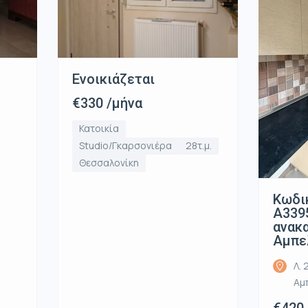
Ενοικιάζεται
€330 /μήνα
Κατοικία
Studio/Γκαρσονιέρα
28τ.μ.
Θεσσαλονίκη
Κωδι
Α339
ανακ
Αμπε
Λ. 
Αμ