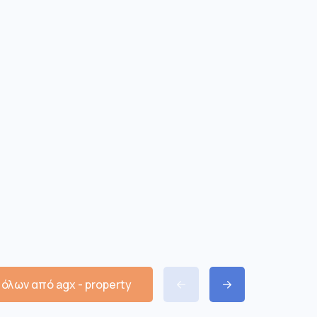
όλων από agx - property