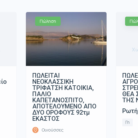
Πώληση
Πώλ
α
Χω
ΠΩΛΕΙΤΑΙ
ΠΩΛΕ
ΝΕΟΚΛΑΣΣΙΚΗ
είο
ΑΓΡΟ
ΤΡΙΦΑΤΣΗ ΚΑΤΟΙΚΙΑ,
ΣΤΡΕ
ΠΑΛΙΟ
ΘΕΑ 
ΚΑΠΕΤΑΝΟΣΠΙΤΟ,
ΤΗΣ 
ΑΠΟΤΕΛΟΥΜΕΝΟ ΑΠΟ
Ρωτή
ΔΥΟ ΟΡΟΦΟΥΣ 92τμ
ΕΚΑΣΤΟΣ
Γη
Οινούσσες