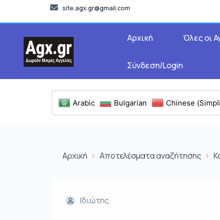
site.agx.gr@gmail.com
Αρχική
Όλες οι Α
Σύνδεση/Login
Arabic
Bulgarian
Chinese (Simpli
Αρχική
Αποτελέσματα αναζήτησης
Κ
Ιδιώτης