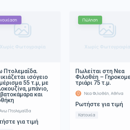
νοικίαση
Πώληση
Χωρίς Φωτογραφία
Χωρίς Φωτογραφί
 Πτολεμαΐδα.
Πωλείται στη Νεα
ικιάζεται ισόγειο
Φιλοθέη – Γηροκομ
μέρισμα 55 τ.μ, με
τριάρι 75 τ.μ.
οκουζίνα, μπάνιο,
Νεα Φιλοθέη, Αθήνα
βατοκάμαρα και
οθήκη
Ρωτήστε για τιμή
Ανω Πτολεμαΐδα
Κατοικία
ήστε για τιμή