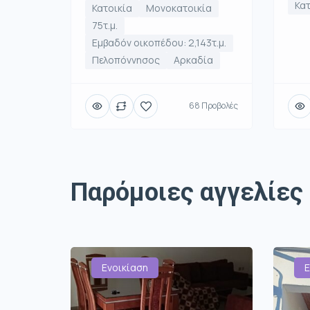
Κατ
Κατοικία
Μονοκατοικία
75τ.μ.
Εμβαδόν οικοπέδου: 2,143τ.μ.
Πελοπόννησος
Αρκαδία
68 Προβολές
Παρόμοιες αγγελίες
Ενοικίαση
Ε