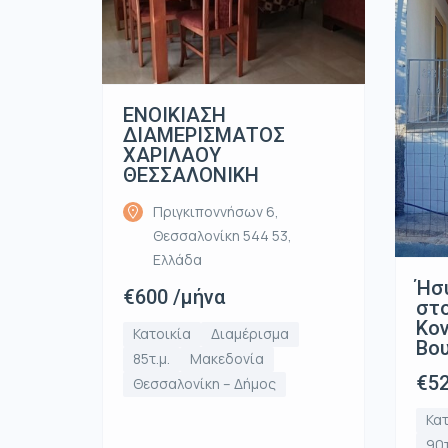
ΕΝΟΙΚΙΑΣΗ
ΔΙΑΜΕΡΙΣΜΑΤΟΣ
ΧΑΡΙΛΑΟΥ
ΘΕΣΣΑΛΟΝΙΚΗ
Πριγκιποννήσων 6,
Θεσσαλονίκη 544 53,
Ελλάδα
Ήσ
€600 /μήνα
στο
Κον
Κατοικία
Διαμέρισμα
Βο
85τ.μ.
Μακεδονία
€52
Θεσσαλονίκη – Δήμος
Κατ
90τ