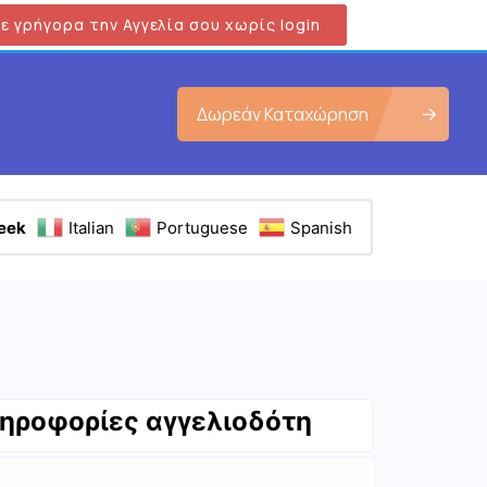
ε γρήγορα την Αγγελία σου χωρίς login
Δωρεάν Καταχώρηση
eek
Italian
Portuguese
Spanish
ηροφορίες αγγελιοδότη