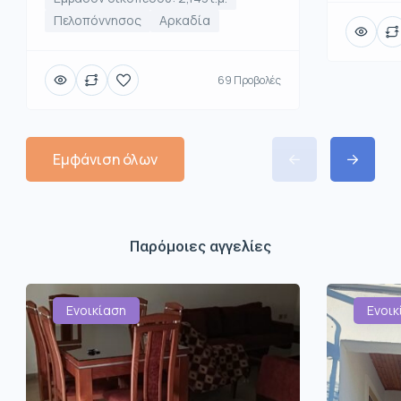
Πελοπόννησος
Αρκαδία
69 Προβολές
Εμφάνιση όλων
Παρόμοιες αγγελίες
Ενοικίαση
Ενοικ