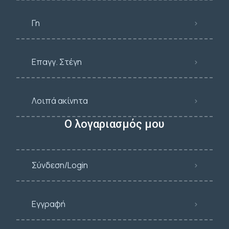
Γη
Επαγγ. Στέγη
Λοιπά ακίνητα
Ο λογαριασμός μου
Σύνδεση/Login
Εγγραφή