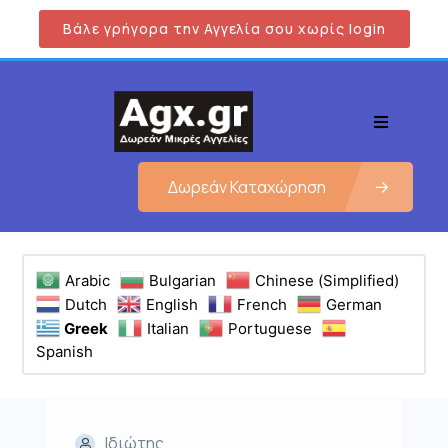
Βάλε γρήγορα την Αγγελία σου χωρίς login
Δωρεάν Καταχώρηση
Arabic
Bulgarian
Chinese (Simplified)
Dutch
English
French
German
Greek
Italian
Portuguese
Spanish
Ιδιώτης