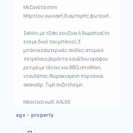
Μεζονέτα στην
Μαρτίου,γωνιακή,διαμπερής,φωτεινή.
Σαλόνι με τζάκι,κουζίνα,4 δωμάτια(το
ενα με δικό του μπάνιο),3
μπάνια,εσωτερικές σκάλες,ατομικό
πετρέλαιο,βεράντα 4ου&5ου ορόφου
ρετιρέ με τέντες και BBQ,αποθήκη,
ντουλάπες,θωρακισμένη πόρτα και
ασανσέρ. Τιμή συζητήσιμη.
Μεσιτικό κωδ. AAL60
agx - property