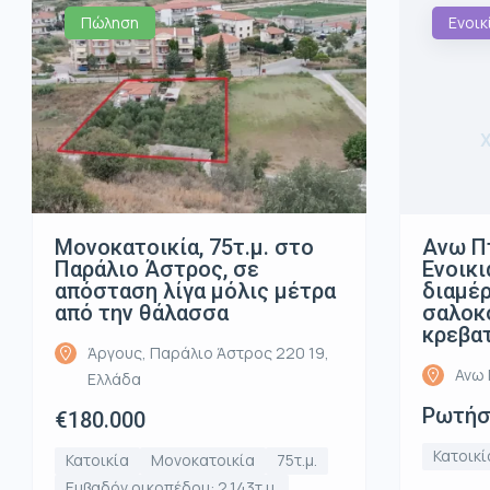
Πώληση
Ενοικ
Μονοκατοικία, 75τ.μ. στο
Ανω Π
Παράλιο Άστρος, σε
Ενοικι
απόσταση λίγα μόλις μέτρα
διαμέρ
από την θάλασσα
σαλοκο
κρεβα
Άργους, Παράλιο Άστρος 220 19,
Ανω 
Ελλάδα
Ρωτήστ
€180.000
Κατοικί
Κατοικία
Μονοκατοικία
75τ.μ.
Εμβαδόν οικοπέδου: 2,143τ.μ.