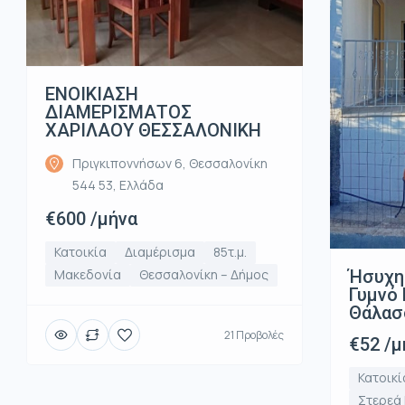
ΕΝΟΙΚΙΑΣΗ
ΔΙΑΜΕΡΙΣΜΑΤΟΣ
ΧΑΡΙΛΑΟΥ ΘΕΣΣΑΛΟΝΙΚΗ
Πριγκιποννήσων 6, Θεσσαλονίκη
544 53, Ελλάδα
€600 /μήνα
Κατοικία
Διαμέρισμα
85τ.μ.
Ήσυχη
Μακεδονία
Θεσσαλονίκη – Δήμος
Γυμνό 
Θάλασ
21 Προβολές
€52 /μ
Κατοικί
Στερεά