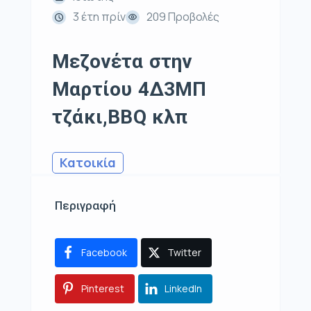
3 έτη πρίν
209 Προβολές
Μεζονέτα στην
Μαρτίου 4Δ3ΜΠ
τζάκι,BBQ κλπ
Κατοικία
Περιγραφή
Facebook
Twitter
Pinterest
LinkedIn