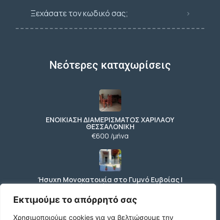
Ξεχάσατε τον κωδικό σας;
Νεότερες καταχωρίσεις
ΕΝΟΙΚΙΑΣΗ ΔΙΑΜΕΡΙΣΜΑΤΟΣ ΧΑΡΙΛΑΟΥ
ΘΕΣΣΑΛΟΝΙΚΗ
€600 /μήνα
Ήσυχη Μονοκατοικία στο Γυμνό Ευβοίας |
Κοντά σε Θάλασσα & Βουνό
€52 /μήνα
Εκτιμούμε το απόρρητό σας
Χρησιμοποιούμε cookies για να βελτιώσουμε την