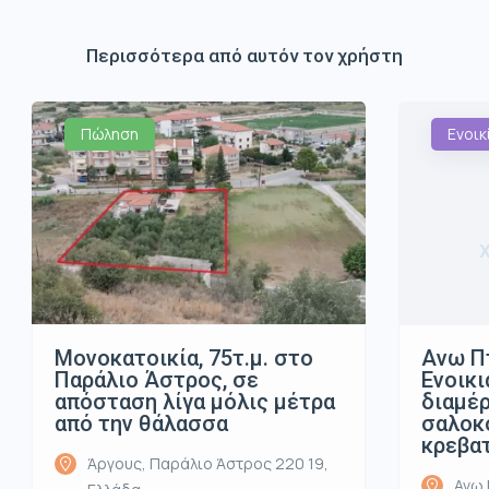
Περισσότερα από αυτόν τον χρήστη
Πώληση
Ενοικ
Μονοκατοικία, 75τ.μ. στο
Ανω Π
Παράλιο Άστρος, σε
Ενοικι
απόσταση λίγα μόλις μέτρα
διαμέρ
από την θάλασσα
σαλοκο
κρεβα
Άργους, Παράλιο Άστρος 220 19,
Ανω 