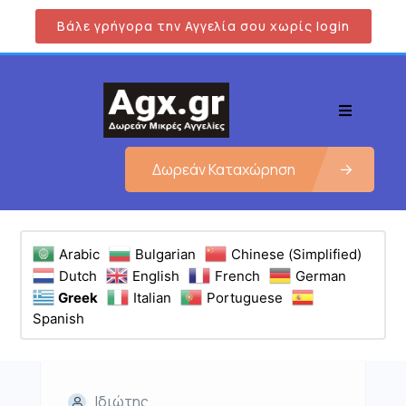
Βάλε γρήγορα την Αγγελία σου χωρίς login
Δωρεάν Καταχώρηση
Arabic
Bulgarian
Chinese (Simplified)
Dutch
English
French
German
Greek
Italian
Portuguese
Spanish
Ιδιώτης