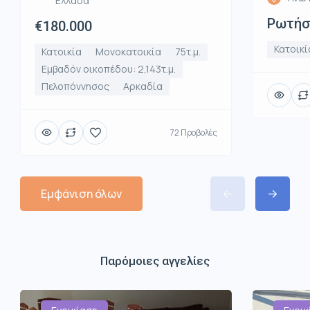
Ελλάδα
Ρωτήστ
€180.000
Κατοικί
Κατοικία
Μονοκατοικία
75τ.μ.
Εμβαδόν οικοπέδου: 2,143τ.μ.
Πελοπόννησος
Αρκαδία
72 Προβολές
Εμφάνιση όλων
Παρόμοιες αγγελίες