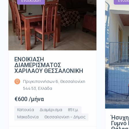
Ενοικίαση
Ενοικ
ΕΝΟΙΚΙΑΣΗ
ΔΙΑΜΕΡΙΣΜΑΤΟΣ
ΧΑΡΙΛΑΟΥ ΘΕΣΣΑΛΟΝΙΚΗ
Πριγκιποννήσων 6, Θεσσαλονίκη
544 53, Ελλάδα
€600 /μήνα
Κατοικία
Διαμέρισμα
85τ.μ.
Ήσυχη
Μακεδονία
Θεσσαλονίκη – Δήμος
Γυμνό 