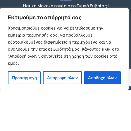
Ήσυχη Μονοκατοικία στο Γυμνό Ευβοίας |
Κοντά σε Θάλασσα & Βουνό
€52 /μήνα
Εκτιμούμε το απόρρητό σας
Χρησιμοποιούμε cookies για να βελτιώσουμε την
εμπειρία περιήγησής σας, να προβάλλουμε
ΕΝΟΙΚΙΑΣΗ ΔΙΑΜΕΡΙΣΜΑΤΟΣ ΧΑΡΙΛΑΟΥ
εξατομικευμένες διαφημίσεις ή περιεχόμενο και να
ΘΕΣΣΑΛΟΝΙΚΗ
αναλύουμε την επισκεψιμότητά μας.
Κάνοντας κλικ στο
€600 /μήνα
"Αποδοχή όλων", συναινείτε στη χρήση των cookies από
εμάς.
Κωδικος ακινητου Μ480 καταστημα στον
Προσαρμογή
Απόρριψη όλων
Αποδοχή όλων
Ευοσμο
€500 /μήνα
© 2026 agx.gr. All rights reserved.