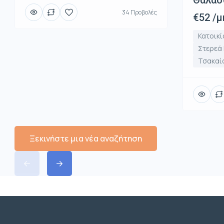
Θάλασ
34 Προβολές
€52 /μ
Κατοικί
Στερεά
Τσακαί
Ξεκινήστε μια νέα αναζήτηση