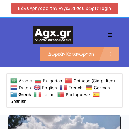
Βάλε γρήγορα την Αγγελία σου χωρίς login
Δωρεάν Καταχώρηση
Arabic
Bulgarian
Chinese (Simplified)
Dutch
English
French
German
Greek
Italian
Portuguese
Spanish