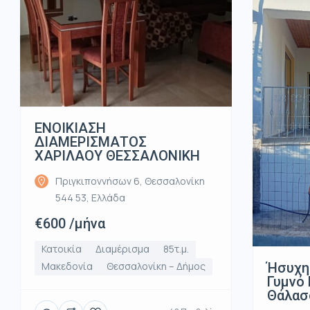
ΕΝΟΙΚΙΑΣΗ
ΔΙΑΜΕΡΙΣΜΑΤΟΣ
ΧΑΡΙΛΑΟΥ ΘΕΣΣΑΛΟΝΙΚΗ
Πριγκιποννήσων 6, Θεσσαλονίκη
544 53, Ελλάδα
€600 /μήνα
Κατοικία
Διαμέρισμα
85τ.μ.
Ήσυχη
Μακεδονία
Θεσσαλονίκη – Δήμος
Γυμνό 
Θάλασ