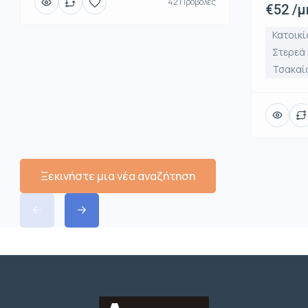
42 Προβολές
€52 /μ
Κατοικί
Στερεά
Τσακαί
Ξεκινήστε μια νέα αναζήτηση