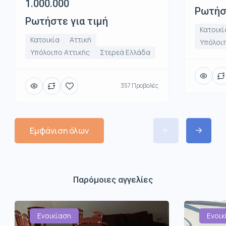
1.000.000
Ρωτήστ
Ρωτήστε για τιμή
Κατοικί
Κατοικία
Αττική
Υπόλοιπ
Υπόλοιπο Αττικής
Στερεά Ελλάδα
357 Προβολές
Εμφάνιση όλων
Παρόμοιες αγγελίες
Ενοικίαση
Ενοικ