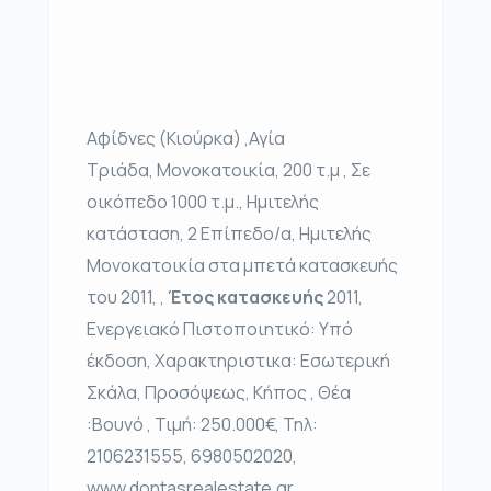
Αφίδνες (Κιούρκα) ,Αγία
Τριάδα, Μονοκατοικία, 200 τ.μ , Σε
οικόπεδο 1000 τ.μ., Ημιτελής
κατάσταση, 2 Επίπεδο/α, Ημιτελής
Μονοκατοικία στα μπετά κατασκευής
του 2011, ,
Έτος κατασκευής
2011,
Ενεργειακό Πιστοποιητικό: Υπό
έκδοση, Χαρακτηριστικα: Εσωτερική
Σκάλα, Προσόψεως, Κήπος , Θέα
:Βουνό , Τιμή: 250.000€, Τηλ:
2106231555, 6980502020,
www.dontasrealestate.gr