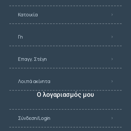
Κατοικία
Γη
Επαγγ. Στέγη
Λοιπά ακίνητα
Ο λογαριασμός μου
Σύνδεση/Login