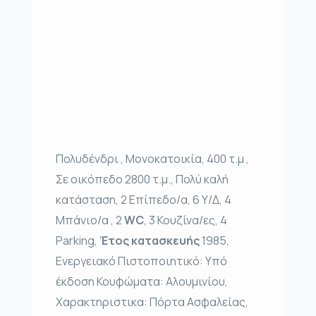
Πολυδένδρι , Μονοκατοικία, 400 τ.μ ,
Σε οικόπεδο 2800 τ.μ., Πολύ καλή
κατάσταση, 2 Επίπεδο/α, 6 Υ/Δ, 4
Μπάνιο/α , 2
WC
, 3 Κουζίνα/ες, 4
Parking,
Έτος κατασκευής
1985,
Ενεργειακό Πιστοποιητικό: Υπό
έκδοση Κουφώματα: Αλουμινίου,
Χαρακτηριστικα: Πόρτα Ασφαλείας,