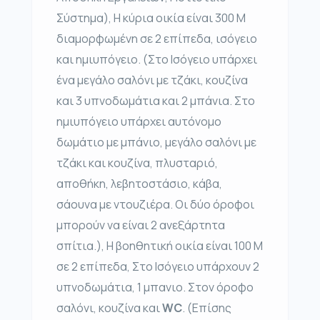
Σύστημα), Η κύρια οικία είναι 300 Μ
διαμορφωμένη σε 2 επίπεδα, ισόγειο
και ημιυπόγειο. (Στο Ισόγειο υπάρχει
ένα μεγάλο σαλόνι με τζάκι, κουζίνα
και 3 υπνοδωμάτια και 2 μπάνια. Στο
ημιυπόγειο υπάρχει αυτόνομο
δωμάτιο με μπάνιο, μεγάλο σαλόνι με
τζάκι και κουζίνα, πλυσταριό,
αποθήκη, λεβητοστάσιο, κάβα,
σάουνα με ντουζιέρα. Οι δύο όροφοι
μπορούν να είναι 2 ανεξάρτητα
σπίτια.), Η βοηθητική οικία είναι 100 Μ
σε 2 επίπεδα, Στο Ισόγειο υπάρχουν 2
υπνοδωμάτια, 1 μπανιο. Στον όροφο
σαλόνι, κουζίνα και
WC
. (Επίσης