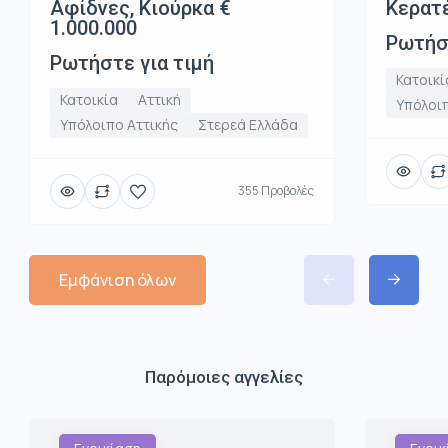
Αφίδνες, Κιούρκα €
Κερατέ
1.000.000
Ρωτήστ
Ρωτήστε για τιμή
Κατοικί
Κατοικία
Αττική
Υπόλοιπ
Υπόλοιπο Αττικής
Στερεά Ελλάδα
355 Προβολές
Εμφάνιση όλων
Παρόμοιες αγγελίες