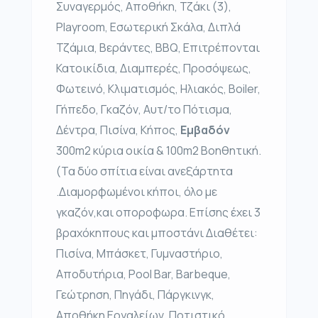
Συναγερμός, Αποθήκη, Τζάκι (3),
Playroom, Εσωτερική Σκάλα, Διπλά
Τζάμια, Βεράντες, BBQ, Επιτρέπονται
Κατοικίδια, Διαμπερές, Προσόψεως,
Φωτεινό, Κλιματισμός, Ηλιακός, Boiler,
Γήπεδο, Γκαζόν, Αυτ/το Πότισμα,
Δέντρα, Πισίνα, Κήπος,
Εμβαδόν
300m2 κύρια οικία & 100m2 Βοηθητική.
(Τα δύο σπίτια είναι ανεξάρτητα
.Διαμορφωμένοι κήποι, όλο με
γκαζόν,και οποροφωρα. Επίσης έχει 3
βραχόκηπους και μποστάνι Διαθέτει:
Πισίνα, Μπάσκετ, Γυμναστήριο,
Αποδυτήρια, Pool Bar, Barbeque,
Γεώτρηση, Πηγάδι, Πάργκινγκ,
Αποθήκη Εργαλείων, Ποτιστικό