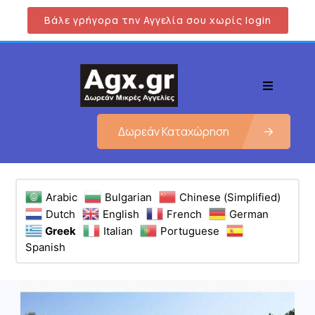
Βάλε γρήγορα την Αγγελία σου χωρίς login
Δωρεάν Καταχώρηση
Arabic
Bulgarian
Chinese (Simplified)
Dutch
English
French
German
Greek
Italian
Portuguese
Spanish