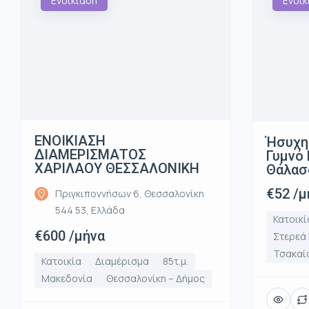
Ενοικίαση
Ενοικ
ΕΝΟΙΚΙΑΣΗ
Ήσυχη
ΔΙΑΜΕΡΙΣΜΑΤΟΣ
Γυμνό 
ΧΑΡΙΛΑΟΥ ΘΕΣΣΑΛΟΝΙΚΗ
Θάλασ
€52 /μ
Πριγκιποννήσων 6, Θεσσαλονίκη
544 53, Ελλάδα
Κατοικί
€600 /μήνα
Στερεά
Τσακαί
Κατοικία
Διαμέρισμα
85τ.μ.
Μακεδονία
Θεσσαλονίκη – Δήμος