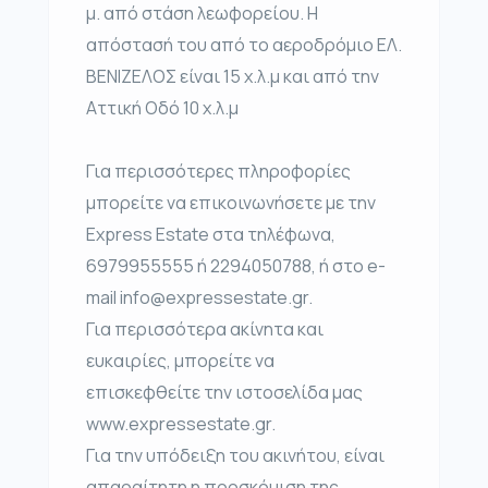
μ. από στάση λεωφορείου. Η
απόστασή του από το αεροδρόμιο ΕΛ.
ΒΕΝΙΖΕΛΟΣ είναι 15 χ.λ.μ και από την
Αττική Οδό 10 χ.λ.μ
Για περισσότερες πληροφορίες
μπορείτε να επικοινωνήσετε με την
Express Estate στα τηλέφωνα,
6979955555 ή 2294050788, ή στο e-
mail info@expressestate.gr.
Για περισσότερα ακίνητα και
ευκαιρίες, μπορείτε να
επισκεφθείτε την ιστοσελίδα μας
www.expressestate.gr.
Για την υπόδειξη του ακινήτου, είναι
απαραίτητη η προσκόμιση της