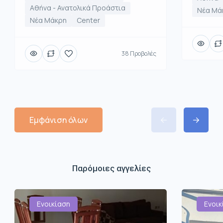
Αθήνα - Ανατολικά Προάστια
Νέα Μά
Νέα Μάκρη
Center
38 Προβολές
Εμφάνιση όλων
Παρόμοιες αγγελίες
Ενοικίαση
Ενοικ