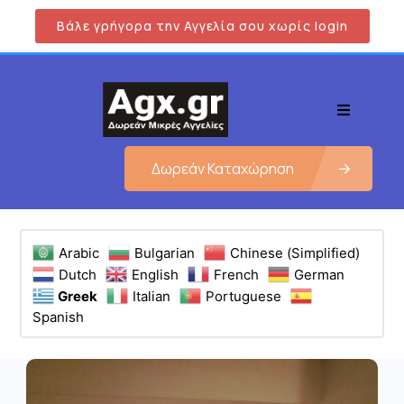
Βάλε γρήγορα την Αγγελία σου χωρίς login
Δωρεάν Καταχώρηση
Arabic
Bulgarian
Chinese (Simplified)
Dutch
English
French
German
Greek
Italian
Portuguese
Spanish