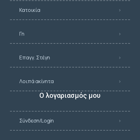
Κατοικία
Γη
Επαγγ. Στέγη
Λοιπά ακίνητα
Ο λογαριασμός μου
Σύνδεση/Login