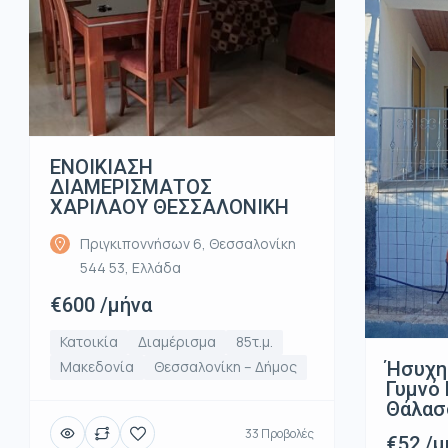
ΕΝΟΙΚΙΑΣΗ
ΔΙΑΜΕΡΙΣΜΑΤΟΣ
ΧΑΡΙΛΑΟΥ ΘΕΣΣΑΛΟΝΙΚΗ
Πριγκιποννήσων 6, Θεσσαλονίκη
544 53, Ελλάδα
€600 /μήνα
Κατοικία
Διαμέρισμα
85τ.μ.
Ήσυχη
Μακεδονία
Θεσσαλονίκη – Δήμος
Γυμνό 
Θάλασ
33 Προβολές
€52 /μ