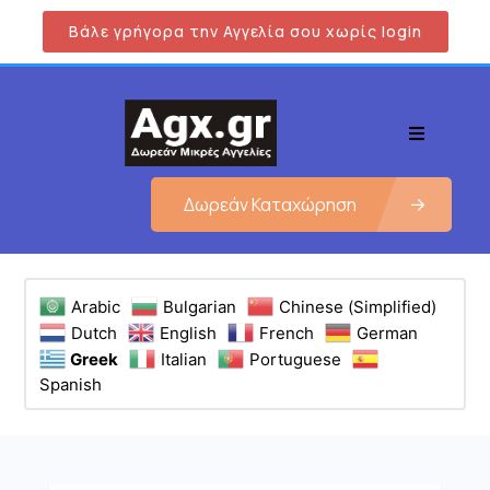
Βάλε γρήγορα την Αγγελία σου χωρίς login
Δωρεάν Καταχώρηση
Arabic
Bulgarian
Chinese (Simplified)
Dutch
English
French
German
Greek
Italian
Portuguese
Spanish
Εμφάνιση όλων