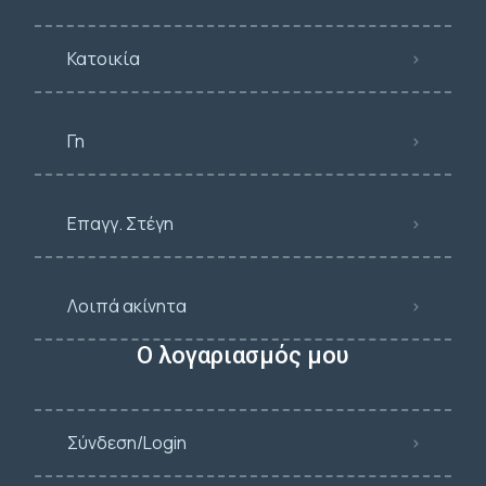
Κατοικία
Γη
Επαγγ. Στέγη
Λοιπά ακίνητα
Ο λογαριασμός μου
Σύνδεση/Login