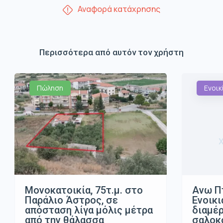
Αναφορά κατάχρησης
Περισσότερα από αυτόν τον χρήστη
Πώληση
Ενοικ
Μονοκατοικία, 75τ.μ. στο
Ανω Π
Παράλιο Άστρος, σε
Ενοικι
απόσταση λίγα μόλις μέτρα
διαμέρ
από την θάλασσα
σαλοκο