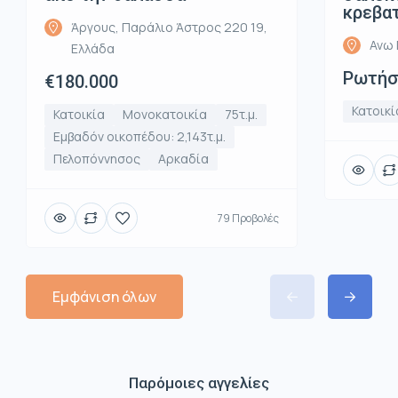
κρεβα
Άργους, Παράλιο Άστρος 220 19,
Ανω 
Ελλάδα
Ρωτήστ
€180.000
Κατοικί
Κατοικία
Μονοκατοικία
75τ.μ.
Εμβαδόν οικοπέδου: 2,143τ.μ.
Πελοπόννησος
Αρκαδία
79 Προβολές
Εμφάνιση όλων
Παρόμοιες αγγελίες