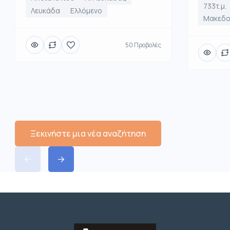
733τ.μ.
Λευκάδα
Ελλόμενο
Μακεδο
50 Προβολές
Ξεκινήστε μια νέα αναζήτηση