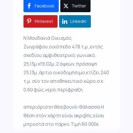
Facebook
Twitter
Pinterest
LinkedIn
Ν.Μουδανιά Οικισμός
Ζωγράφου,οικόπεδο 478 τ.μ.,εντός
σχεδίου,αμφιθεατρικό,γωνιακό,
25,13μ χ19,02μ ,2 όψεων,πρόσοψη
25,13μ ,άρτιο οικοδομήσιμο,κτίζει 240
τ.μ. σύν τον αποθηκευτικό χώρο,σ.κ.
0,60 φώς,νερό,περίφραξη,
απεριόριστη θέα βουνό-θάλασσα.Η
θέση στον χάρτη είναι ακριβής,είναι
μπροστά στο πάρκο.Τιμή 60.000ε