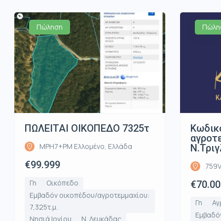
Πώληση
Πώλη
ΠΩΛΕΙΤΑΙ ΟΙΚΟΠΕΔΟ 7325τ
Κωδικ
αγροτε
MPH7+PM Ελλομένο, Ελλάδα
Ν.Τριγ
€99.999
759V
Γη
Οικόπεδο
€70.00
Εμβαδόν οικοπέδου/αγροτεμμαχίου:
Γη
Αγ
7,325τ.μ.
Εμβαδό
Νησιά Ιονίου
Ν. Λευκάδας