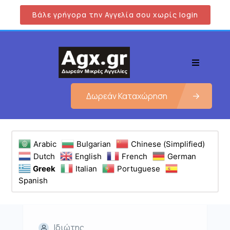
Βάλε γρήγορα την Αγγελία σου χωρίς login
Δωρεάν Καταχώρηση
Arabic
Bulgarian
Chinese (Simplified)
Dutch
English
French
German
Greek
Italian
Portuguese
Spanish
Ιδιώτης