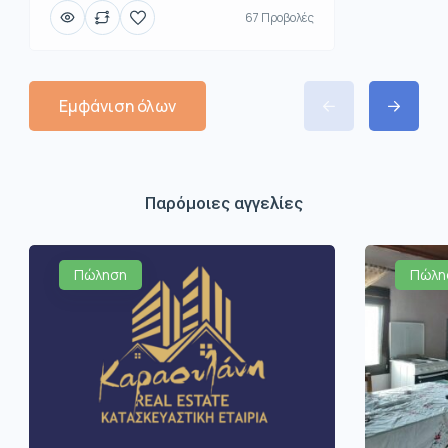
67 Προβολές
Εμφάνιση όλων
Παρόμοιες αγγελίες
Πώληση
Πώλη