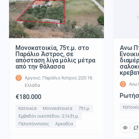
Μονοκατοικία, 75τ.μ. στο
Ανω Π
Παράλιο Άστρος, σε
Ενοικι
απόσταση λίγα μόλις μέτρα
διαμέρ
από την θάλασσα
σαλοκο
κρεβα
Άργους, Παράλιο Άστρος 220 19,
Ανω 
Ελλάδα
Ρωτήστ
€180.000
Κατοικί
Κατοικία
Μονοκατοικία
75τ.μ.
Εμβαδόν οικοπέδου: 2,143τ.μ.
Πελοπόννησος
Αρκαδία