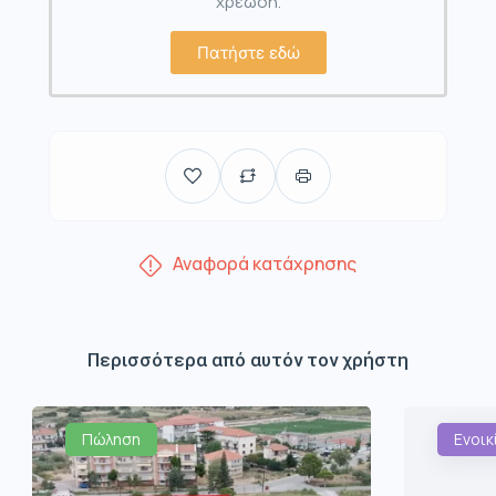
χρέωση.
Πατήστε εδώ
Αναφορά κατάχρησης
Περισσότερα από αυτόν τον χρήστη
Πώληση
Ενοικ