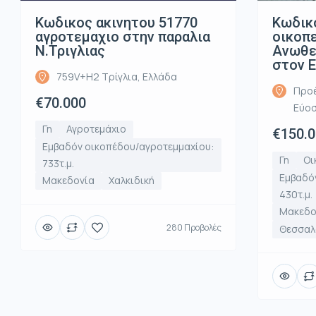
Κωδικος ακινητου 51770
Κωδικ
αγροτεμαχιο στην παραλια
οικοπ
Ν.Τριγλιας
Ανωθε
στον 
759V+H2 Τρίγλια, Ελλάδα
Προέ
€70.000
Εύοσ
Γη
Αγροτεμάχιο
€150.
Εμβαδόν οικοπέδου/αγροτεμμαχίου:
Γη
Οι
733τ.μ.
Εμβαδό
Μακεδονία
Χαλκιδική
430τ.μ.
Μακεδο
280 Προβολές
Θεσσαλο