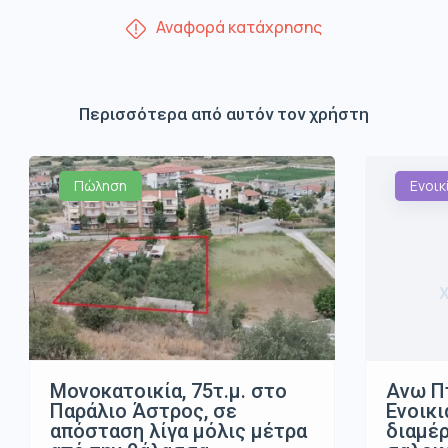
Αναφορά κατάχρησης
Περισσότερα από αυτόν τον χρήστη
Πώληση
Ενοικ
Μονοκατοικία, 75τ.μ. στο
Ανω Π
Παράλιο Άστρος, σε
Ενοικι
απόσταση λίγα μόλις μέτρα
διαμέρ