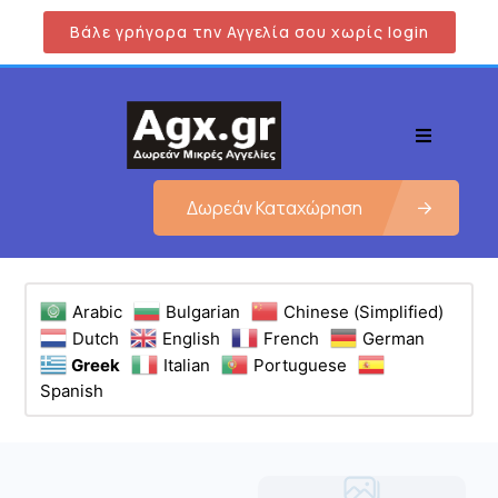
Βάλε γρήγορα την Αγγελία σου χωρίς login
Δωρεάν Καταχώρηση
Arabic
Bulgarian
Chinese (Simplified)
Dutch
English
French
German
Greek
Italian
Portuguese
Spanish