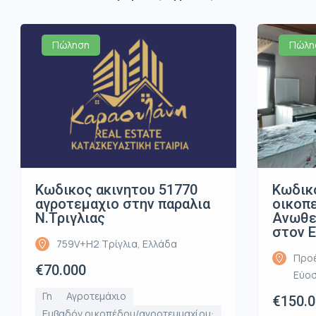
Πώληση
Πώλη
Κωδικος ακινητου 51770
Κωδικ
αγροτεμαχιο στην παραλια
οικοπ
Ν.Τριγλιας
Ανωθε
στον 
759V+H2 Τρίγλια, Ελλάδα
Προέ
€70.000
Εύοσ
Γη
Αγροτεμάχιο
€150.
Εμβαδόν οικοπέδου/αγροτεμμαχίου: