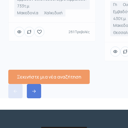
Γη
Οι
733τ.μ.
Εμβαδό
Μακεδονία
Χαλκιδική
430τ.μ.
Μακεδο
281 Προβολές
Θεσσαλο
Ξεκινήστε μια νέα αναζήτηση