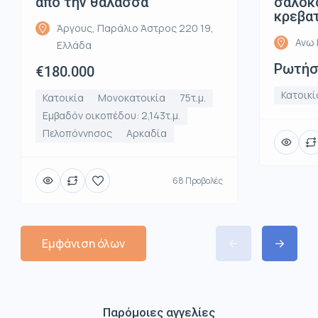
από την θάλασσα
σαλοκο
κρεβα
Άργους, Παράλιο Άστρος 220 19,
Ανω 
Ελλάδα
Ρωτήστ
€180.000
Κατοικί
Κατοικία
Μονοκατοικία
75τ.μ.
Εμβαδόν οικοπέδου: 2,143τ.μ.
Πελοπόννησος
Αρκαδία
68 Προβολές
Εμφάνιση όλων
Παρόμοιες αγγελίες