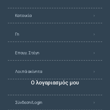
Κατοικία
Γη
Επαγγ. Στέγη
Λοιπά ακίνητα
Ο λογαριασμός μου
Σύνδεση/Login