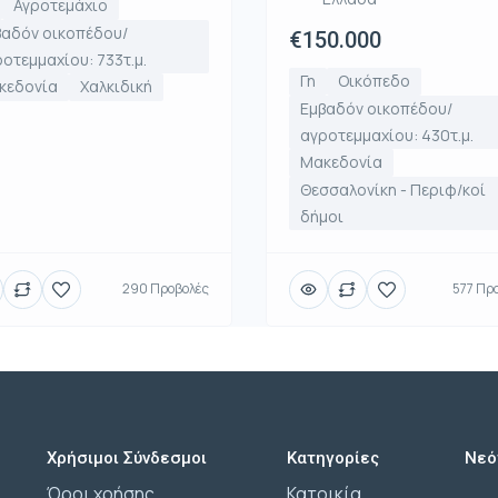
Αγροτεμάχιο
βαδόν οικοπέδου/
€150.000
οτεμμαχίου: 733τ.μ.
Γη
Οικόπεδο
κεδονία
Χαλκιδική
Εμβαδόν οικοπέδου/
αγροτεμμαχίου: 430τ.μ.
Μακεδονία
Θεσσαλονίκη - Περιφ/κοί
δήμοι
290 Προβολές
577 Πρ
Χρήσιμοι Σύνδεσμοι
Κατηγορίες
Νεό
Όροι χρήσης
Κατοικία