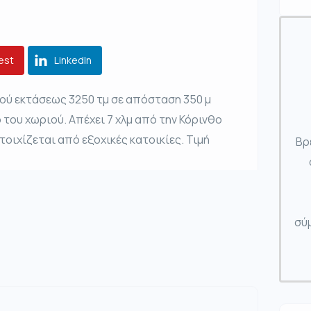
est
LinkedIn
μού εκτάσεως 3250 τμ σε απόσταση 350 μ
 του χωριού. Απέχει 7 χλμ από την Κόρινθο
οιχίζεται από εξοχικές κατοικίες. Τιμή
Βρ
σύμ