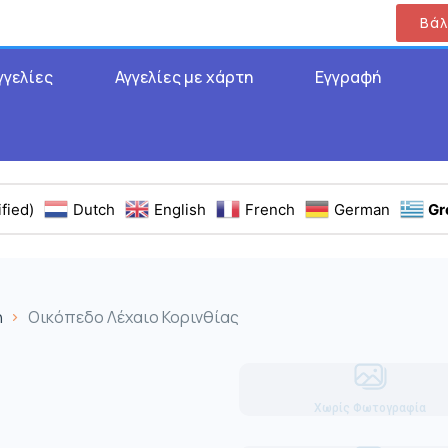
Βάλ
γγελίες
Αγγελίες με χάρτη
Εγγραφή
fied)
Dutch
English
French
German
Gr
η
Οικόπεδο Λέχαιο Κορινθίας
Χωρίς Φωτογραφία