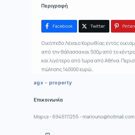
Περιγραφή
Facebook
Twitter
Pinter
Οικόπεδο Λέχαιο Κορινθίας εντός οικισ
από την θάλασσα και 500μ από το κέντρο
και λιγότερο από 1ωρα από Αθήνα. Περιστ
πώλησης 140000 ευρώ.
agx - property
Επικοινωνία
Μαρια - 6945111255 - mariouno@hotmail.com