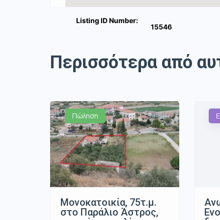
Listing ID Number:
15546
Περισσότερα από αυ
Πώληση
Ε
Μονοκατοικία, 75τ.μ.
Ανω
στο Παράλιο Άστρος,
Ενο