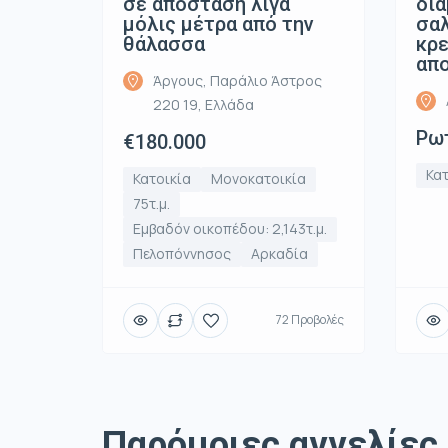
σε απόσταση λίγα
δια
μόλις μέτρα από την
σαλ
θάλασσα
κρε
απ
Άργους, Παράλιο Άστρος
220 19, Ελλάδα
Ρωτ
€180.000
Κατ
Κατοικία
Μονοκατοικία
75τ.μ.
Εμβαδόν οικοπέδου: 2,143τ.μ.
Πελοπόννησος
Αρκαδία
72 Προβολές
Παρόμοιες αγγελίες