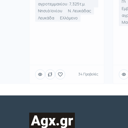
Γη
αγροτεμμαχίου: 7,325τ.μ.
Εμ
Νησιά Ιονίου
Ν. Λευκάδας
αγρ
Λευκάδα
Ελλόμενο
Μα
34 Προβολές