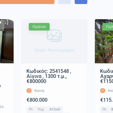
Πώληση
Πώλ
Χωρίς Φωτογραφία
Κωδικ
Κωδικός: 2541548 ,
Αχαρν
Αίγινα , 1300 τ.μ.,
€115
€800000
ν
Αχ
Αίγινα,
€115
€800.000
24,
Γη
8
Γη
1τ.μ.
Αττική