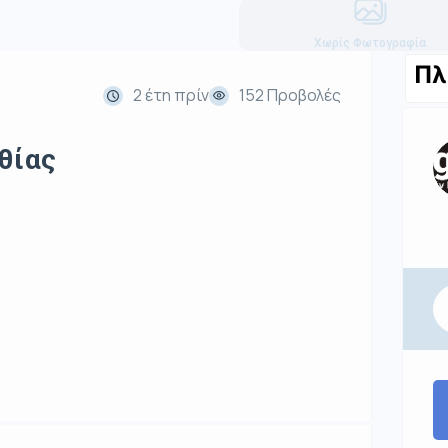
Χωρίς Φωτογραφία
Πλ
2 έτη πρίν
152 Προβολές
θίας