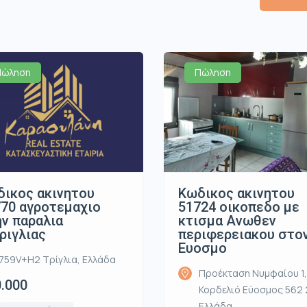
Πώληση
Πώληση
ικος ακινητου
Κωδικος ακινητου
70 αγροτεμαχιο
51724 οικοπεδο με
ν παραλια
κτισμα Ανωθεν
ριγλιας
περιφερειακου στο
Ευοσμο
759V+H2 Τρίγλια, Ελλάδα
Προέκταση Νυμφαίου 1,
.000
Κορδελιό Εύοσμος 562 
Ελλάδα