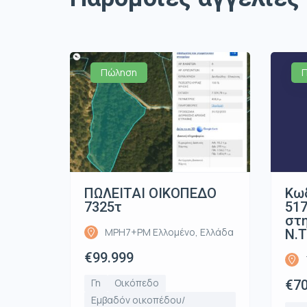
Πώληση
ΠΩΛΕΙΤΑΙ ΟΙΚΟΠΕΔΟ
Κωδ
7325τ
517
στη
MPH7+PM Ελλομένο, Ελλάδα
Ν.Τ
€99.999
Γη
Οικόπεδο
€70
Εμβαδόν οικοπέδου/