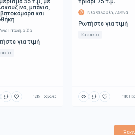
μέρισμα 55 τ.μ, με
τριάρι 75 τ.μ.
οκουζίνα, μπάνιο,
Νεα Φιλοθέη, Αθήνα
βατοκάμαρα και
οθήκη
Ρωτήστε για τιμή
Ανω Πτολεμαΐδα
Κατοικία
ήστε για τιμή
οικία
1215 Προβολές
1110 Πρ
Ξεκι