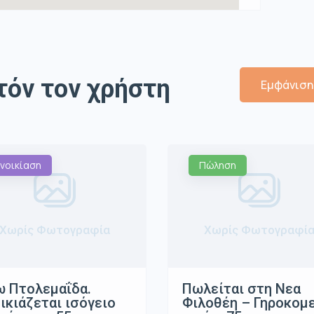
τόν τον χρήστη
Εμφάνιση 
νοικίαση
Πώληση
Χωρίς Φωτογραφία
Χωρίς Φωτογραφί
 Πτολεμαΐδα.
Πωλείται στη Νεα
ικιάζεται ισόγειο
Φιλοθέη – Γηροκομ