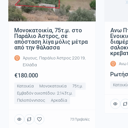
Μονοκατοικία, 75τ.μ. στο
Ανω Π
Παράλιο Άστρος, σε
Ενοικι
απόσταση λίγα μόλις μέτρα
διαμέρ
από την θάλασσα
σαλοκο
κρεβα
Άργους, Παράλιο Άστρος 220 19,
Ανω 
Ελλάδα
Ρωτήστ
€180.000
Κατοικί
Κατοικία
Μονοκατοικία
75τ.μ.
Εμβαδόν οικοπέδου: 2,143τ.μ.
Πελοπόννησος
Αρκαδία
73 Προβολές