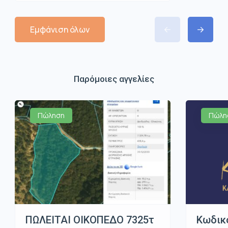
Εμφάνιση όλων
Παρόμοιες αγγελίες
Πώληση
Πώλη
ΠΩΛΕΙΤΑΙ ΟΙΚΟΠΕΔΟ 7325τ
Κωδικ