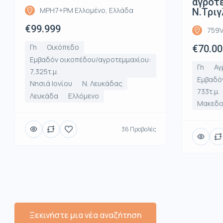
αγροτε
MPH7+PM Ελλομένο, Ελλάδα
Ν.Τριγ
€99.999
759V
Γη
Οικόπεδο
€70.00
Εμβαδόν οικοπέδου/αγροτεμμαχίου:
Γη
Αγ
7,325τ.μ.
Εμβαδό
Νησιά Ιονίου
Ν. Λευκάδας
733τ.μ.
Λευκάδα
Ελλόμενο
Μακεδο
36 Προβολές
Ξεκινήστε μια νέα αναζήτηση