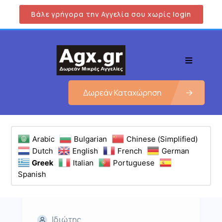
Βάλε γρήγορα την Αγγελία σου χωρίς login
Δωρεάν Καταχώρηση
Arabic
Bulgarian
Chinese (Simplified)
Dutch
English
French
German
Greek
Italian
Portuguese
Spanish
Ιδιώτης