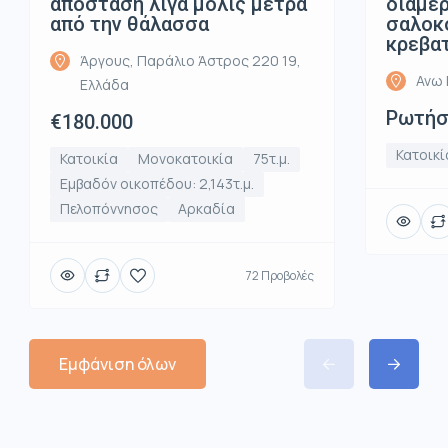
απόσταση λίγα μόλις μέτρα
διαμέρ
από την θάλασσα
σαλοκο
κρεβα
Άργους, Παράλιο Άστρος 220 19,
Ανω 
Ελλάδα
Ρωτήστ
€180.000
Κατοικί
Κατοικία
Μονοκατοικία
75τ.μ.
Εμβαδόν οικοπέδου: 2,143τ.μ.
Πελοπόννησος
Αρκαδία
72 Προβολές
Εμφάνιση όλων