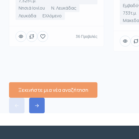
7,325τ.μ.
Εμβαδό
Νησιά Ιονίου
Ν. Λευκάδας
733τ.μ.
Λευκάδα
Ελλόμενο
Μακεδο
36 Προβολές
Ξεκινήστε μια νέα αναζήτηση