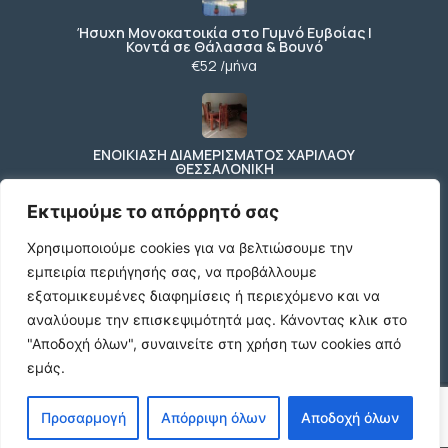
Ήσυχη Μονοκατοικία στο Γυμνό Ευβοίας |
Κοντά σε Θάλασσα & Βουνό
€52 /μήνα
ΕΝΟΙΚΙΑΣΗ ΔΙΑΜΕΡΙΣΜΑΤΟΣ ΧΑΡΙΛΑΟΥ
ΘΕΣΣΑΛΟΝΙΚΗ
€600 /μήνα
Εκτιμούμε το απόρρητό σας
Χρησιμοποιούμε cookies για να βελτιώσουμε την
εμπειρία περιήγησής σας, να προβάλλουμε
Κωδικος ακινητου Μ480 καταστημα στον
Ευοσμο
εξατομικευμένες διαφημίσεις ή περιεχόμενο και να
€500 /μήνα
αναλύουμε την επισκεψιμότητά μας.
Κάνοντας κλικ στο
"Αποδοχή όλων", συναινείτε στη χρήση των cookies από
εμάς.
© 2026 agx.gr. All rights reserved.
Προσαρμογή
Απόρριψη όλων
Αποδοχή όλων