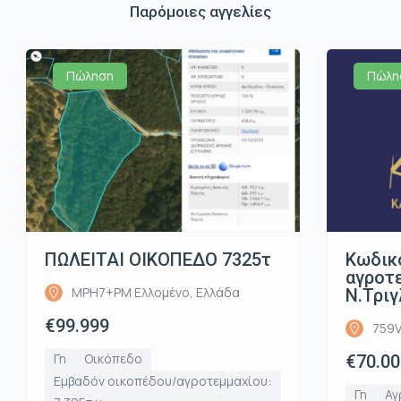
Παρόμοιες αγγελίες
Πώληση
Πώλη
ΠΩΛΕΙΤΑΙ ΟΙΚΟΠΕΔΟ 7325τ
Κωδικ
αγροτε
MPH7+PM Ελλομένο, Ελλάδα
Ν.Τριγ
€99.999
759V
Γη
Οικόπεδο
€70.00
Εμβαδόν οικοπέδου/αγροτεμμαχίου:
Γη
Αγ