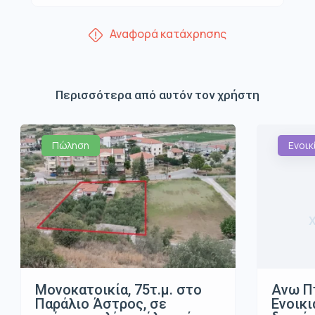
Αναφορά κατάχρησης
Περισσότερα από αυτόν τον χρήστη
Πώληση
Ενοικ
Μονοκατοικία, 75τ.μ. στο
Ανω Π
Παράλιο Άστρος, σε
Ενοικι