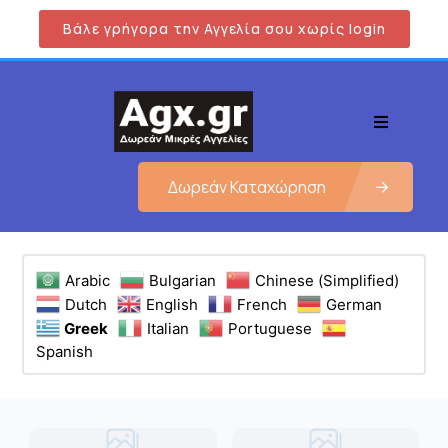
Βάλε γρήγορα την Αγγελία σου χωρίς login
Δωρεάν Καταχώρηση
Arabic
Bulgarian
Chinese (Simplified)
Dutch
English
French
German
Greek
Italian
Portuguese
Spanish