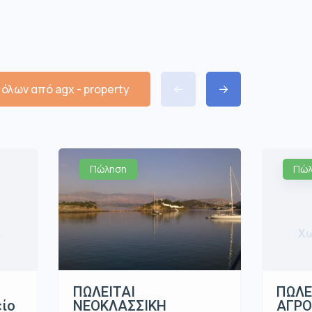
όλων από agx - property
Πώληση
Πώλ
α
Χω
ΠΩΛΕΙΤΑΙ
ΠΩΛΕ
ΝΕΟΚΛΑΣΣΙΚΗ
είο
ΑΓΡΟ