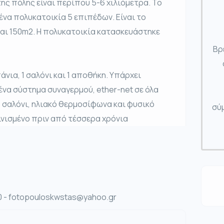
ης πόλης είναι περίπου 5-6 χιλιόμετρα. Το
ένα πολυκατοικία 5 επιπέδων. Είναι το
ναι 150m2. Η πολυκατοικία κατασκευάστηκε
Βρ
άνια, 1 σαλόνι και 1 αποθήκη. Υπάρχει
ένα σύστημα συναγερμού, ether-net σε όλα
 σαλόνι, ηλιακό θερμοσίφωνα και φυσικό
σύμ
ινισμένο πριν από τέσσερα χρόνια
- fotopouloskwstas@yahoo.gr