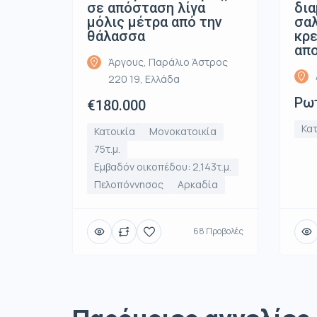
σε απόσταση λίγα
δια
μόλις μέτρα από την
σαλ
θάλασσα
κρε
απ
Άργους, Παράλιο Άστρος
220 19, Ελλάδα
Ρωτ
€180.000
Κατ
Κατοικία
Μονοκατοικία
75τ.μ.
Εμβαδόν οικοπέδου: 2,143τ.μ.
Πελοπόννησος
Αρκαδία
68 Προβολές