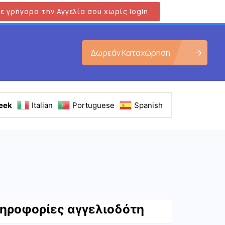
ε γρήγορα την Αγγελία σου χωρίς login
Δωρεάν Καταχώρηση
eek
Italian
Portuguese
Spanish
Εμφάνιση όλων των φωτογραφιών
ηροφορίες αγγελιοδότη