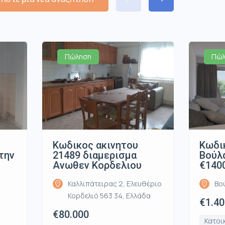
Πώληση
Πώλ
Κωδικος ακινητου
Κωδικ
την
21489 διαμερισμα
Βούλα
υ
Ανωθεν Κορδελιου
€140
Καλλιπάτειρας 2, Ελευθέριο
Βο
Κορδελιό 563 34, Ελλάδα
€1.40
€80.000
Κατοι