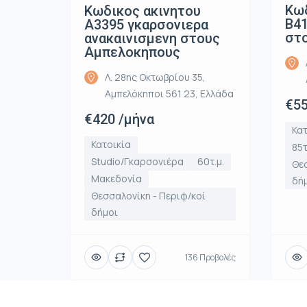
Κωδ
Κωδικος ακινητου
Β41
Α3395 γκαρσονιερα
στ
ανακαινισμενη στους
Αμπελοκηπους
Λ. 28ης Οκτωβρίου 35,
Αμπελόκηποι 561 23, Ελλάδα
€55
€420 /μήνα
Κατ
Κατοικία
85τ
Studio/Γκαρσονιέρα
60τ.μ.
Θεσ
Μακεδονία
δή
Θεσσαλονίκη - Περιφ/κοί
δήμοι
136 Προβολές