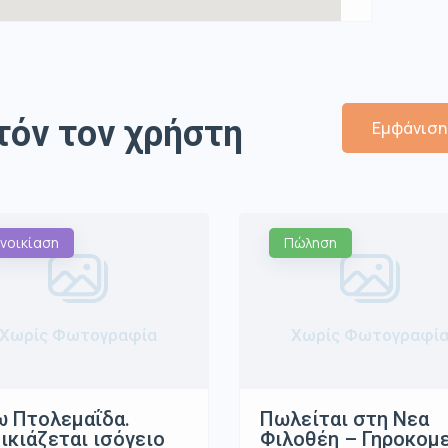
τόν τον χρήστη
Εμφάνιση 
νοικίαση
Πώληση
Χωρίς Φωτογραφία
Χωρίς Φωτογραφί
 Πτολεμαΐδα.
Πωλείται στη Νεα
ικιάζεται ισόγειο
Φιλοθέη – Γηροκομ