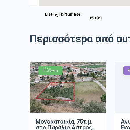
Listing ID Number:
15399
Περισσότερα από αυ
Πώληση
Ε
Μονοκατοικία, 75τ.μ.
Ανω
στο Παράλιο Άστρος,
Ενο