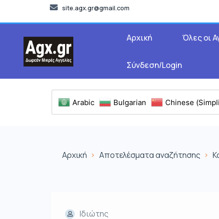
site.agx.gr@gmail.com
Αρχική
Όλες οι Α
Σύνδεση/Login
Arabic
Bulgarian
Chinese (Simpli
Αρχική
Αποτελέσματα αναζήτησης
Κ
Ιδιώτης