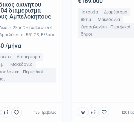
€169.000
ικος ακινητου
04 διαμερισμα
Κατοικία
Διαμέρισμα
ους Αμπελοκηπους
88τ.μ.
Μακεδονία
Θεσσαλονίκη - Περιφ/κοί
Λεωφ. 28ης Ὀκτωβρίου 48,
δήμοι
Αμπελόκηποι 561 23, Ελλάδα
0 /μήνα
οικία
Διαμέρισμα
.μ.
Μακεδονία
σαλονίκη - Περιφ/κοί
μοι
125 Προβολές
120 Πρ