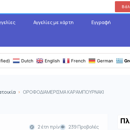
Βάλ
γγελίες
Αγγελίες με χάρτη
Εγγραφή
fied)
Dutch
English
French
German
Gr
ατοικία
ΟΡΟΦΟΔΙΑΜΕΡΙΣΜΑ ΚΑΡΑΜΠΟΥΡΝΑΚΙ
Πλ
2 έτη πρίν
239 Προβολές