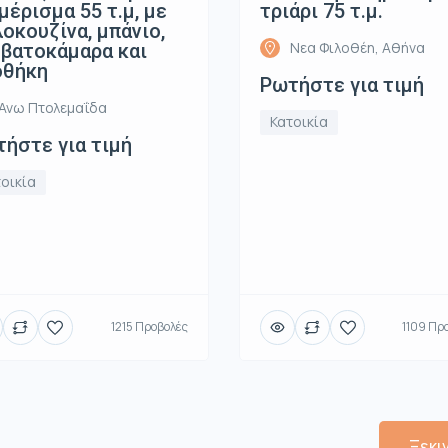
μέρισμα 55 τ.μ, με
τριάρι 75 τ.μ.
οκουζίνα, μπάνιο,
Νεα Φιλοθέη, Αθήνα
βατοκάμαρα και
οθήκη
Ρωτήστε για τιμή
Ανω Πτολεμαΐδα
Κατοικία
ήστε για τιμή
οικία
1215 Προβολές
1109 Πρ
Ξεκι