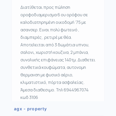
Διατίθεται προς πώληση
οροφοδιαμερισμα 6 ου ορόφου σε
καλοδιατηρημένη οικοδομή ’75 με
ασανσερ. Ειναι πολύ φωτεινό ,
διαμπερές , ρετιρέ με θέα.
Αποτελειται από 3 δωμάτια υπνου,
σαλονι, χωριστή κουζινα, 2 μπάνια,
συνολικής επιφάνειας 140τμ. Διαθετει
συνθετικά κουφώματα, αυτονομη
θερμανση με φυσικό αέριο,
κλιματιστικό, πόρτα ασφαλείας.
Άμεσα διαθεσιμο. Τηλ 6944967074
κωδ 3106
agx - property