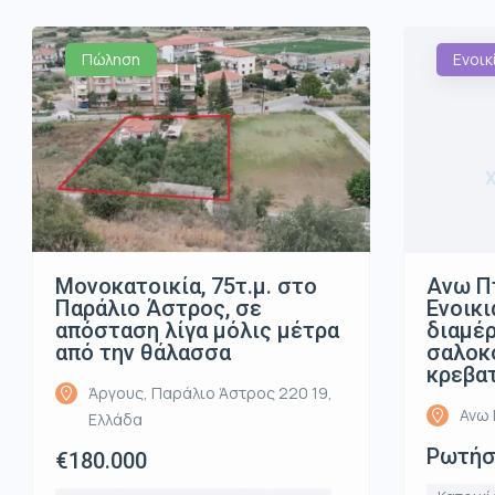
Πώληση
Ενοικ
Μονοκατοικία, 75τ.μ. στο
Ανω Π
Παράλιο Άστρος, σε
Ενοικι
απόσταση λίγα μόλις μέτρα
διαμέρ
από την θάλασσα
σαλοκο
κρεβα
Άργους, Παράλιο Άστρος 220 19,
Ανω 
Ελλάδα
Ρωτήστ
€180.000