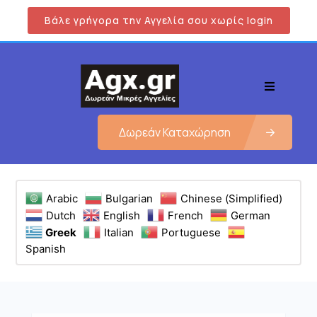
Βάλε γρήγορα την Αγγελία σου χωρίς login
Δωρεάν Καταχώρηση
Arabic
Bulgarian
Chinese (Simplified)
Dutch
English
French
German
Greek
Italian
Portuguese
Spanish
Εμφάνιση όλων