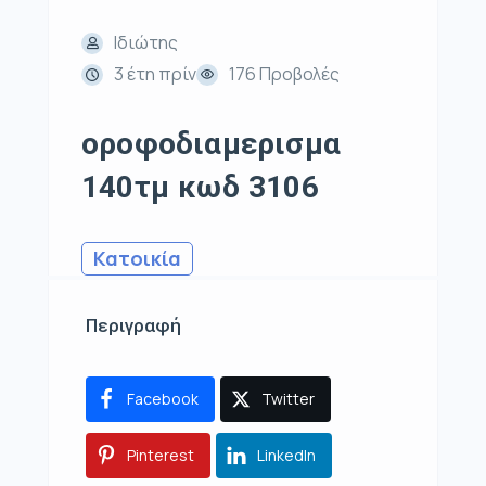
Ιδιώτης
3 έτη πρίν
176 Προβολές
οροφοδιαμερισμα
140τμ κωδ 3106
Κατοικία
Περιγραφή
Facebook
Twitter
Pinterest
LinkedIn