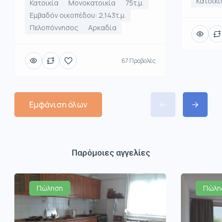
Κατοικί
Κατοικία
Μονοκατοικία
75τ.μ.
Εμβαδόν οικοπέδου: 2,143τ.μ.
Πελοπόννησος
Αρκαδία
67 Προβολές
Εμφάνιση όλων
Παρόμοιες αγγελίες
Πώληση
Πώλη