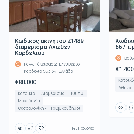
Κωδικος ακινητου 21489
Κωδικό
διαμερισμα Ανωθεν
667 τ.
Κορδελιου
Βούλ
Καλλιπάτειρας 2, Ελευθέριο
€1.400
Κορδελιό 563 34, Ελλάδα
Κατοικί
€80.000
Αθήνα 
Κατοικία
Διαμέρισμα
100τ.μ.
Μακεδονία
Θεσσαλονίκη - Περιφ/κοί δήμοι
145 Προβολές