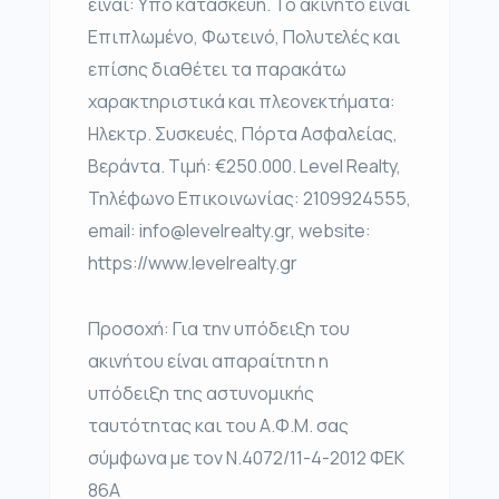
είναι: Υπο κατασκευή. Το ακίνητο είναι
Επιπλωμένο, Φωτεινό, Πολυτελές και
επίσης διαθέτει τα παρακάτω
χαρακτηριστικά και πλεονεκτήματα:
Ηλεκτρ. Συσκευές, Πόρτα Ασφαλείας,
Βεράντα. Τιμή: €250.000. Level Realty,
Τηλέφωνο Επικοινωνίας: 2109924555,
email: info@levelrealty.gr, website:
https://www.levelrealty.gr
Προσοχή: Για την υπόδειξη του
ακινήτου είναι απαραίτητη η
υπόδειξη της αστυνομικής
ταυτότητας και του Α.Φ.Μ. σας
σύμφωνα με τον Ν.4072/11-4-2012 ΦΕΚ
86Α