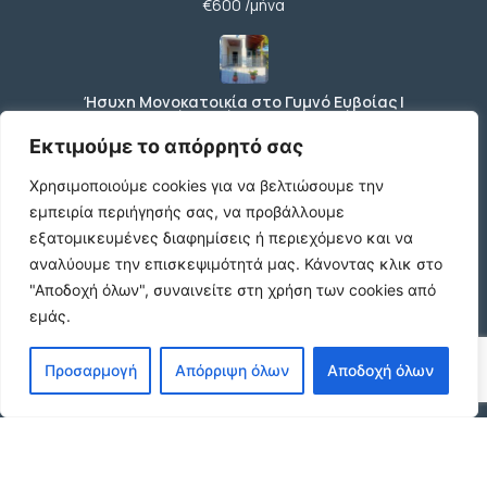
€600 /μήνα
Ήσυχη Μονοκατοικία στο Γυμνό Ευβοίας |
Κοντά σε Θάλασσα & Βουνό
€52 /μήνα
Εκτιμούμε το απόρρητό σας
Χρησιμοποιούμε cookies για να βελτιώσουμε την
εμπειρία περιήγησής σας, να προβάλλουμε
ΕΝΟΙΚΙΑΣΗ ΔΙΑΜΕΡΙΣΜΑΤΟΣ ΧΑΡΙΛΑΟΥ
εξατομικευμένες διαφημίσεις ή περιεχόμενο και να
ΘΕΣΣΑΛΟΝΙΚΗ
αναλύουμε την επισκεψιμότητά μας.
Κάνοντας κλικ στο
€600 /μήνα
"Αποδοχή όλων", συναινείτε στη χρήση των cookies από
εμάς.
Κωδικος ακινητου Μ480 καταστημα στον
Προσαρμογή
Απόρριψη όλων
Αποδοχή όλων
Ευοσμο
€500 /μήνα