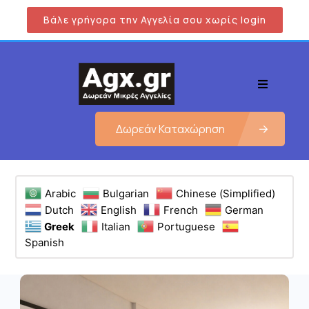
Βάλε γρήγορα την Αγγελία σου χωρίς login
Δωρεάν Καταχώρηση
Arabic
Bulgarian
Chinese (Simplified)
Dutch
English
French
German
Greek
Italian
Portuguese
Spanish