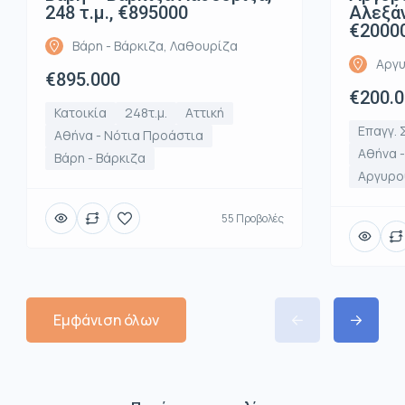
248 τ.μ., €895000
Αλεξάν
€2000
Βάρη - Βάρκιζα, Λαθουρίζα
Αργυ
€895.000
€200.
Κατοικία
248τ.μ.
Αττική
Επαγγ. 
Αθήνα - Νότια Προάστια
Αθήνα 
Βάρη - Βάρκιζα
Αργυρο
55 Προβολές
Εμφάνιση όλων