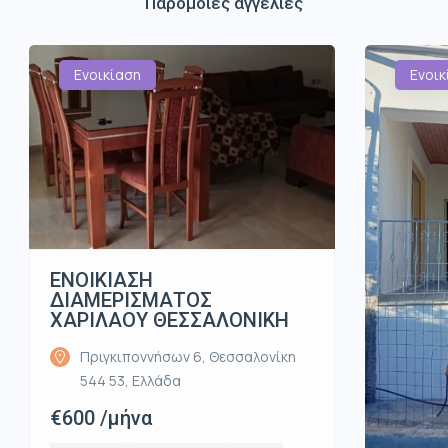
Παρόμοιες αγγελίες
Ενοικίαση
Ενοικ
ΕΝΟΙΚΙΑΣΗ
ΔΙΑΜΕΡΙΣΜΑΤΟΣ
ΧΑΡΙΛΑΟΥ ΘΕΣΣΑΛΟΝΙΚΗ
Πριγκιποννήσων 6, Θεσσαλονίκη
544 53, Ελλάδα
€600 /μήνα