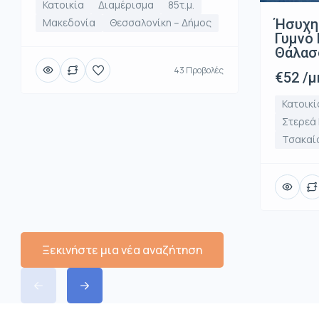
Κατοικία
Διαμέρισμα
85τ.μ.
Ήσυχη
Μακεδονία
Θεσσαλονίκη – Δήμος
Γυμνό 
Θάλασ
43 Προβολές
€52 /μ
Κατοικί
Στερεά
Τσακαί
Ξεκινήστε μια νέα αναζήτηση