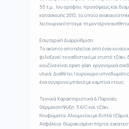
55 τ.μ., 1ου ορόφου, προσόψεως και διαμ
κατασκευής 2010, το οποίο ανακαινίστηκ
λειτουργικότητα με τη μοντέρνα αισθητι
Εσωτερική Διαρρύθμιση:
Το ακίνητο αποτελείται από έναν ενιαίο
φιλοξενεί το καθιστικό με χτιστό τζάκι
κουζίνα είναι open-plan, εργονομικά σχε
υλικά. Διαθέτει 1 ευρύχωρο υπνοδωμάτι
ένα σύγχρονο μπάνιο με καμπίνα ντους.
Τεχνικά Χαρακτηριστικά & Παροχές:
Θέρμανση/Ψύξη: 3 A/C και τζάκι.
Κουφώματα: Αλουμινίου με διπλά τζάμια, 
Ασφάλεια: Θωρακισμένη πόρτα, εγκατεσ