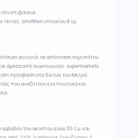
 την επιφάνεια.
 τέντες, αποθήκη υπογείου 8 τμ,
λά ήσυχη γειτονιά, σε απόσταση περιπάτου
ται άμεσα από συγκοινωνίες, supermarkets
ύκολη πρόσβαση στο δίκτυο του Μετρό.
τητές που αναζητούν ένα ποιοτικό και
σία.
 εμβαδόν του ακινήτου είναι 55 τ.μ. και
ι από: 1 Υ/Δ, 1 μπάνιο/α, 1 κουζίνα/ες, 1