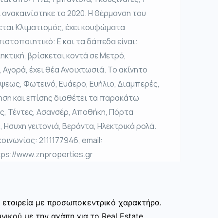
ι ανακαινίστηκε το 2020. Η θέρμανση του
θεται Κλιματισμός, έχει κουφώματα
πιστοποιητικό: Ε και τα δάπεδα είναι:
ηκτική, βρίσκεται κοντά σε Μετρό,
 Αγορά, έχει θέα Ανοιχτωσιά. Το ακίνητο
ψεως, Φωτεινό, Ευάερο, Ευήλιο, Διαμπερές,
κηση και επίσης διαθέτει τα παρακάτω
ς, Τέντες, Ασανσέρ, Αποθήκη, Πόρτα
Ησυχη γειτονιά, Βεράντα, Ηλεκτρικά ρολά.
οινωνίας: 2111177946, email:
tps://www.znproperties.gr
ία εταιρεία με προσωποκεντρικό χαρακτήρα.
ικού με την αγάπη για το Real Estate.