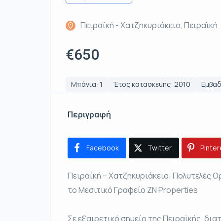
Πειραϊκή - Χατζηκυριάκειο, Πειραϊκή
€650
Μπάνια: 1
Έτος κατασκευής: 2010
Εμβαδ
Περιγραφή
Facebook
Twitter
Pinter
Πειραϊκή – Χατζηκυριάκειο: Πολυτελές Ο
το Μεσιτικό Γραφείο ZN Properties
Σε εξαιρετικό σημείο της Πειραϊκής, δι