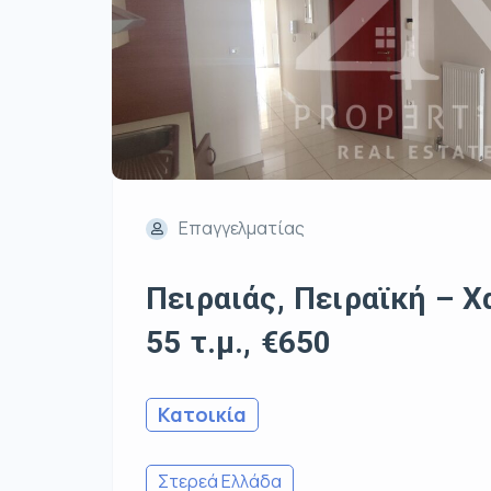
Επαγγελματίας
Πειραιάς, Πειραϊκή – Χ
55 τ.μ., €650
Κατοικία
Στερεά Ελλάδα