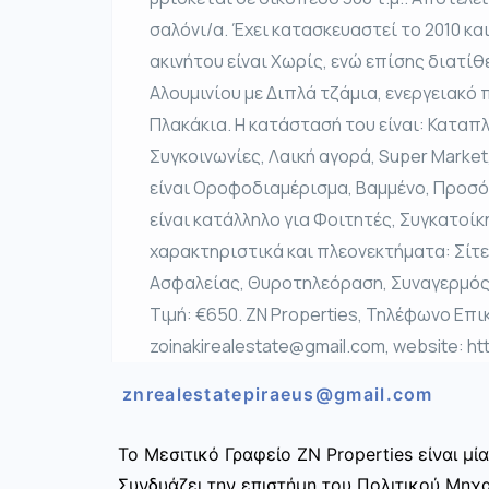
σαλόνι/α. Έχει κατασκευαστεί το 2010 κα
ακινήτου είναι Χωρίς, ενώ επίσης διατί
Αλουμινίου με Διπλά τζάμια, ενεργειακό 
Πλακάκια. Η κατάστασή του είναι: Καταπλ
Συγκοινωνίες, Λαική αγορά, Super Market,
είναι Οροφοδιαμέρισμα, Βαμμένο, Προσό
είναι κατάλληλο για Φοιτητές, Συγκατοί
χαρακτηριστικά και πλεονεκτήματα: Σίτε
Ασφαλείας, Θυροτηλεόραση, Συναγερμός, 
Τιμή: €650. ZN Properties, Τηλέφωνο Επικ
zoinakirealestate@gmail.com, website: ht
znrealestatepiraeus@gmail.com
Το Μεσιτικό Γραφείο ZN Properties είναι μ
Συνδυάζει την επιστήμη του Πολιτικού Μηχαν