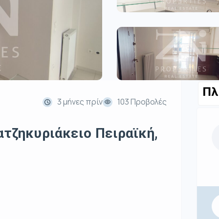
Πλ
3 μήνες πρίν
103 Προβολές
ατζηκυριάκειο Πειραϊκή,