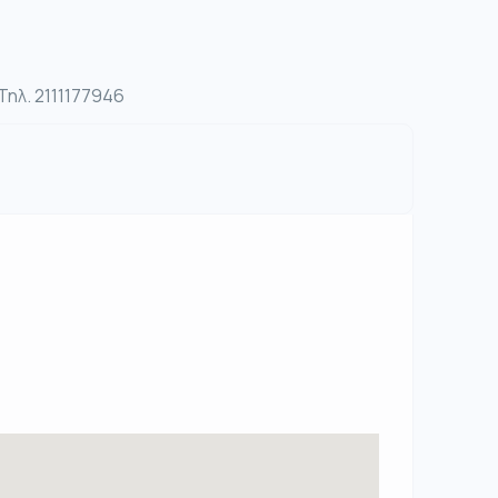
Τηλ. 2111177946