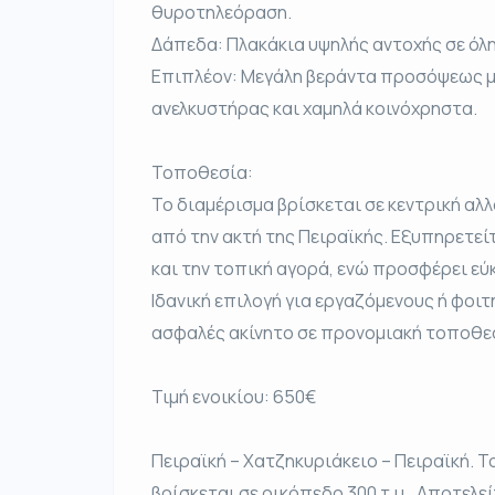
θυροτηλεόραση.
Δάπεδα: Πλακάκια υψηλής αντοχής σε όλη
Επιπλέον: Μεγάλη βεράντα προσόψεως με
ανελκυστήρας και χαμηλά κοινόχρηστα.
Τοποθεσία:
Το διαμέρισμα βρίσκεται σε κεντρική αλ
από την ακτή της Πειραϊκής. Εξυπηρετεί
και την τοπική αγορά, ενώ προσφέρει ε
Ιδανική επιλογή για εργαζόμενους ή φοι
ασφαλές ακίνητο σε προνομιακή τοποθε
Τιμή ενοικίου: 650€
Πειραϊκή – Χατζηκυριάκειο – Πειραϊκή. Το
βρίσκεται σε οικόπεδο 300 τ.μ.. Αποτελείτα