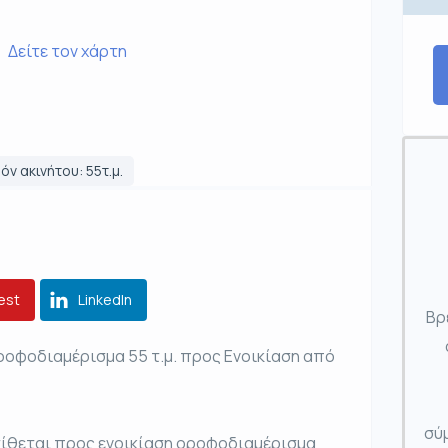
Δείτε τον χάρτη
όν ακινήτου: 55τ.μ.
est
LinkedIn
Βρ
ροφοδιαμέρισμα 55 τ.μ. προς Ενοικίαση από
σύμ
ατίθεται προς ενοικίαση οροφοδιαμέρισμα