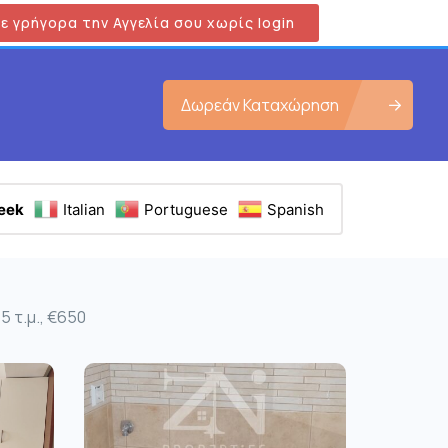
ε γρήγορα την Αγγελία σου χωρίς login
Δωρεάν Καταχώρηση
eek
Italian
Portuguese
Spanish
5 τ.μ., €650