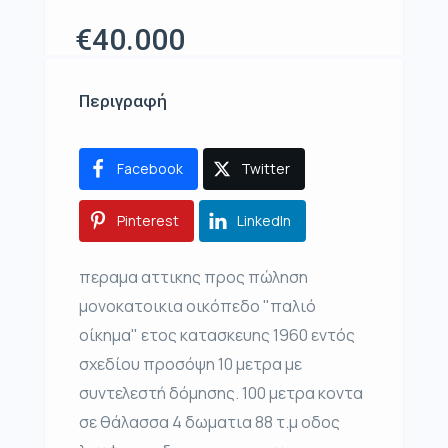
€40.000
Περιγραφή
Facebook
Twitter
Pinterest
LinkedIn
περαμα αττικης προς πώληση
μονοκατοικια οικόπεδο "παλιό
οίκημα" ετος κατασκευης 1960 εντός
σχεδίου προσόψη 10 μετρα με
συντελεστή δόμησης. 100 μετρα κοντα
σε θάλασσα 4 δωματια 88 τ.μ οδος