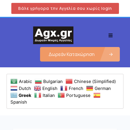
Βάλε γρήγορα την Αγγελία σου χωρίς login
Δωρεάν Καταχώρηση
Arabic
Bulgarian
Chinese (Simplified)
Dutch
English
French
German
Greek
Italian
Portuguese
Spanish