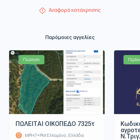
Αναφορά κατάχρησης
Παρόμοιες αγγελίες
Πώληση
Πώλη
ΠΩΛΕΙΤΑΙ ΟΙΚΟΠΕΔΟ 7325τ
Κωδικ
αγροτε
MPH7+PM Ελλομένο, Ελλάδα
Ν.Τριγ