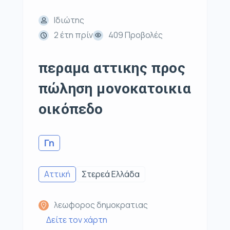
Ιδιώτης
2 έτη πρίν
409 Προβολές
περαμα αττικης προς
πώληση μονοκατοικια
οικόπεδο
Γη
Αττική
Στερεά Ελλάδα
λεωφορος δημοκρατιας
Δείτε τον χάρτη