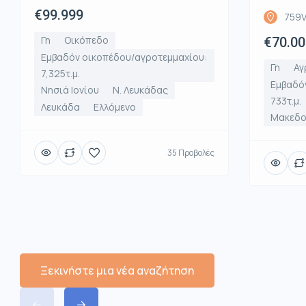
€99.999
759V
Γη
Οικόπεδο
€70.00
Εμβαδόν οικοπέδου/αγροτεμμαχίου:
Γη
Αγ
7,325τ.μ.
Εμβαδό
Νησιά Ιονίου
Ν. Λευκάδας
733τ.μ.
Λευκάδα
Ελλόμενο
Μακεδο
35 Προβολές
Ξεκινήστε μια νέα αναζήτηση