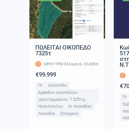
ΠΩΛΕΙΤΑΙ ΟΙΚΟΠΕΔΟ
Κωδ
7325τ
517
στη
MPH7+PM Ελλομένο, Ελλάδα
Ν.Τ
€99.999
Γη
Οικόπεδο
€70
Εμβαδόν οικοπέδου/
Γη
αγροτεμμαχίου: 7,325τ.μ.
Εμ
Νησιά Ιονίου
Ν. Λευκάδας
αγρ
Λευκάδα
Ελλόμενο
Μα