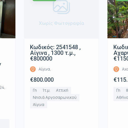
Χωρίς Φωτογραφία
Κωδικ
Κωδικός: 2541548 ,
Αχαρν
Αίγινα , 1300 τ.μ.,
€115
€800000
ν
Αχ
Αίγινα,
€115
€800.000
24,
Γη
8
Γη
1τ.μ.
Αττική
Αθήνα
Νησιά Αργοσαρωνικού
Αίγινα