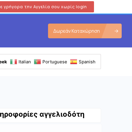
ε γρήγορα την Αγγελία σου χωρίς login
Δωρεάν Καταχώρηση
eek
Italian
Portuguese
Spanish
ηροφορίες αγγελιοδότη