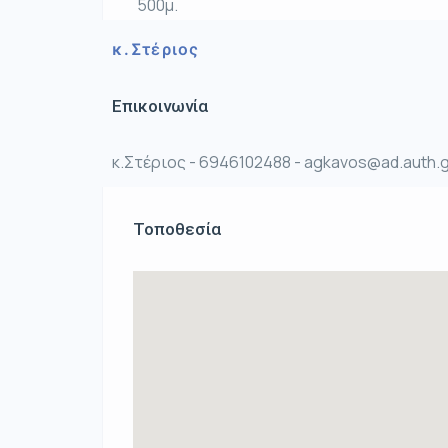
500μ.
κ.Στέριος
Επικοινωνία
κ.Στέριος - 6946102488 - agkavos@ad.auth.g
Τοποθεσία