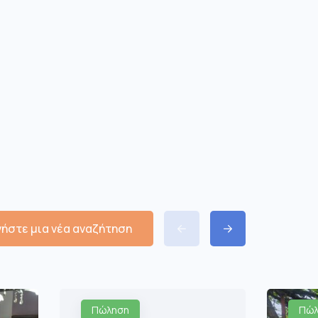
νήστε μια νέα αναζήτηση
Πώληση
Πώλ