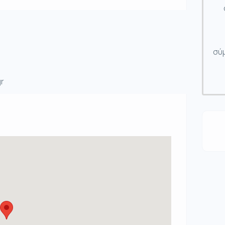
σύμ
r