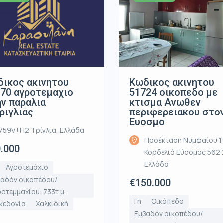
ικος ακινητου
Κωδικος ακινητου
70 αγροτεμαχιο
51724 οικοπεδο με
ν παραλια
κτισμα Ανωθεν
ριγλιας
περιφερειακου στο
Ευοσμο
759V+H2 Τρίγλια, Ελλάδα
Προέκταση Νυμφαίου 1,
.000
Κορδελιό Εύοσμος 562 
Ελλάδα
Αγροτεμάχιο
βαδόν οικοπέδου/
€150.000
οτεμμαχίου: 733τ.μ.
Γη
Οικόπεδο
κεδονία
Χαλκιδική
Εμβαδόν οικοπέδου/