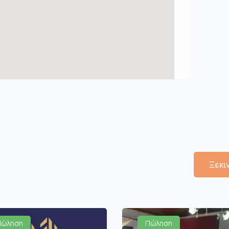
Ξεκι
Πώληση
Πώληση