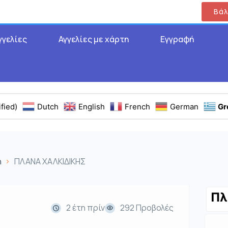
Βάλ
γγελίες
Αγγελίες με χάρτη
Εγγραφή
fied)
Dutch
English
French
German
Gr
η
ΠΛΑΝΑ ΧΑΛΚΙΔΙΚΗΣ
Πλ
2 έτη πρίν
292 Προβολές