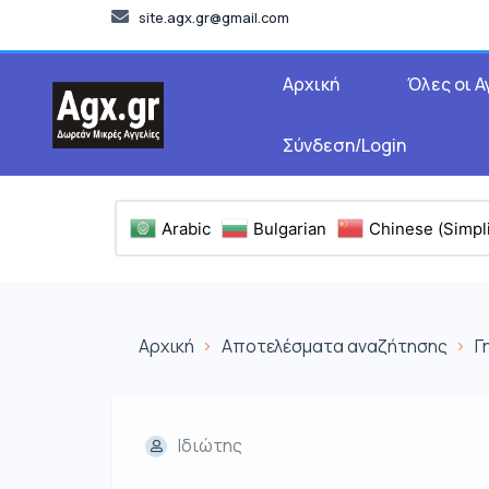
site.agx.gr@gmail.com
Αρχική
Όλες οι Α
Σύνδεση/Login
Arabic
Bulgarian
Chinese (Simpli
Αρχική
Αποτελέσματα αναζήτησης
Γ
Ιδιώτης