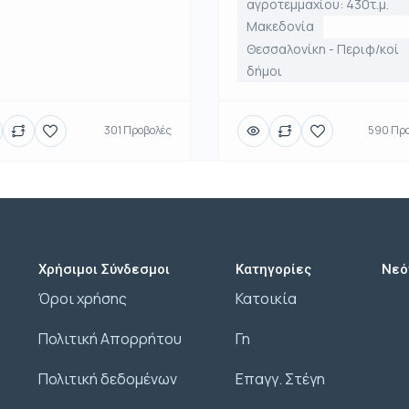
αγροτεμμαχίου: 430τ.μ.
Μακεδονία
Θεσσαλονίκη - Περιφ/κοί
δήμοι
301 Προβολές
590 Προ
Χρήσιμοι Σύνδεσμοι
Κατηγορίες
Νεό
Όροι χρήσης
Κατοικία
Πολιτική Απορρήτου
Γη
Πολιτική δεδομένων
Επαγγ. Στέγη