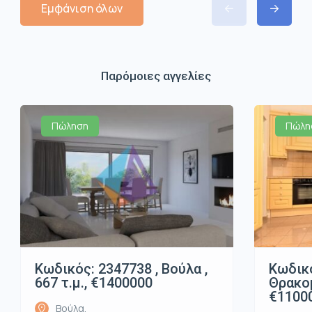
Εμφάνιση όλων
Παρόμοιες αγγελίες
Πώληση
Πώλη
Κωδικός: 2347738 , Βούλα ,
Κωδικό
667 τ.μ., €1400000
Θρακομ
€1100
Βούλα,