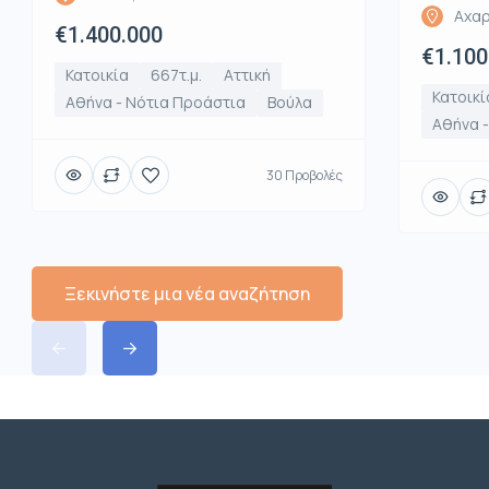
Αχαρ
€1.400.000
€1.100
Κατοικία
667τ.μ.
Αττική
Κατοικί
Αθήνα - Νότια Προάστια
Βούλα
Αθήνα -
30 Προβολές
Ξεκινήστε μια νέα αναζήτηση