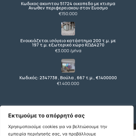
Κωδικος ακινητου 51724 οικοπεδο με κτισμα
Ανωθεν περιφερειακου στον Ευοσμο
€150.000
Ενοικιάζεται ισόγειο κατάστημα 200 τ.μ. με
197 τ.μ. εξωτερικό χώρο ΚΩΔ4270
€3.000 /μήνα
Κωδικός: 2347738 , Βούλα , 667 τ.μ., €1400000
€1.400.000
© 2026 agx.gr. All rights reserved.
Εκτιμούμε το απόρρητό σας
Χρησιμοποιούμε cookies για να βελτιώσουμε την
εμπειρία περιήγησής σας, να προβάλλουμε