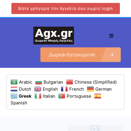
Βάλε γρήγορα την Αγγελία σου χωρίς login
Δωρεάν Καταχώρηση
Arabic
Bulgarian
Chinese (Simplified)
Dutch
English
French
German
Greek
Italian
Portuguese
Spanish