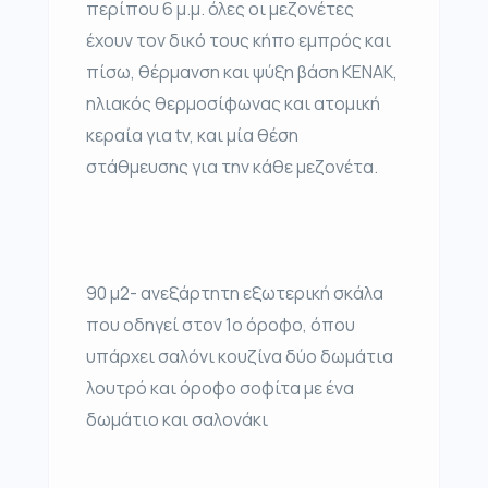
περίπου 6 μ.μ. όλες οι μεζονέτες
έχουν τον δικό τους κήπο εμπρός και
πίσω, θέρμανση και ψύξη βάση ΚΕΝΑΚ,
ηλιακός θερμοσίφωνας και ατομική
κεραία για tv, και μία θέση
στάθμευσης για την κάθε μεζονέτα.
90 μ2- ανεξάρτητη εξωτερική σκάλα
που οδηγεί στον 1ο όροφο, όπου
υπάρχει σαλόνι κουζίνα δύο δωμάτια
λουτρό και όροφο σοφίτα με ένα
δωμάτιο και σαλονάκι