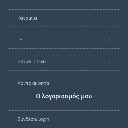
Κατοικία
Γη
Επαγγ. Στέγη
Λοιπά ακίνητα
Ο λογαριασμός μου
Σύνδεση/Login