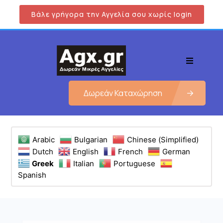
Βάλε γρήγορα την Αγγελία σου χωρίς login
Δωρεάν Καταχώρηση
Arabic
Bulgarian
Chinese (Simplified)
Dutch
English
French
German
Greek
Italian
Portuguese
Spanish
Εμφάνιση όλων