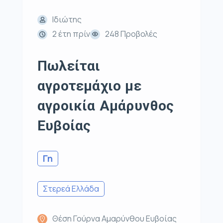
Ιδιώτης
2 έτη πρίν
248 Προβολές
Πωλείται
αγροτεμάχιο με
αγροικία Αμάρυνθος
Ευβοίας
Γη
Στερεά Ελλάδα
Θέση Γούρνα Αμαρύνθου Ευβοίας