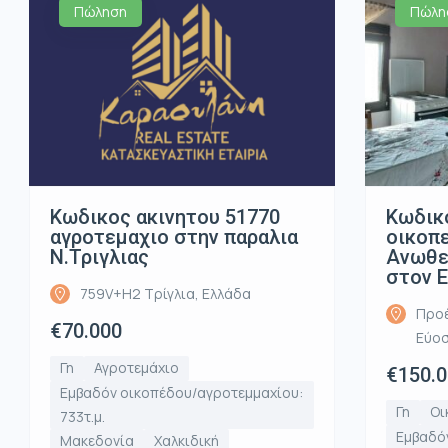
Πώληση
Πώλη
Κωδικος ακινητου 51770
Κωδικ
αγροτεμαχιο στην παραλια
οικοπ
Ν.Τριγλιας
Ανωθε
στον 
759V+H2 Τρίγλια, Ελλάδα
Προέ
€70.000
Εύοσ
Γη
Αγροτεμάχιο
€150.
Εμβαδόν οικοπέδου/αγροτεμμαχίου:
Γη
Οι
733τ.μ.
Εμβαδό
Μακεδονία
Χαλκιδική