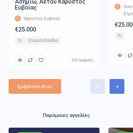
Ασημιώ, Αετού Κάρυστος
Οικο
Ευβοίας
Στρα
Κάρυστος Ευβοίας
€25.00
€25.000
Γη
Γη
Στερεά Ελλάδα
213 Προβολές
Εμφάνιση όλων
Παρόμοιες αγγελίες