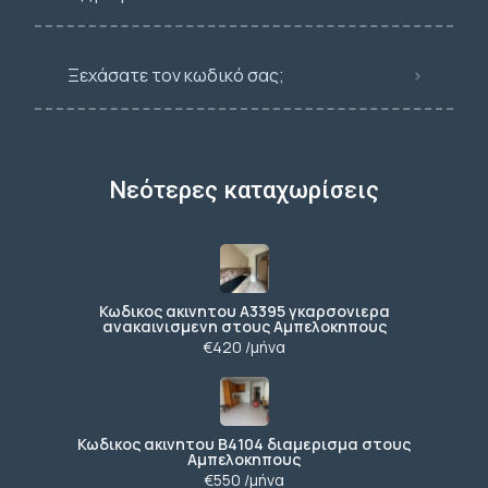
Ξεχάσατε τον κωδικό σας;
Νεότερες καταχωρίσεις
Κωδικος ακινητου Α3395 γκαρσονιερα
ανακαινισμενη στους Αμπελοκηπους
€420 /μήνα
Κωδικος ακινητου Β4104 διαμερισμα στους
Αμπελοκηπους
€550 /μήνα