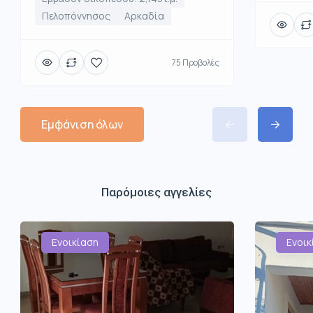
Πελοπόννησος
Αρκαδία
75 Προβολές
Εμφάνιση όλων
Παρόμοιες αγγελίες
Ενοικίαση
Ενοικ