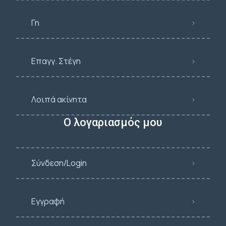
Γη
Επαγγ. Στέγη
Λοιπά ακίνητα
Ο λογαριασμός μου
Σύνδεση/Login
Εγγραφή