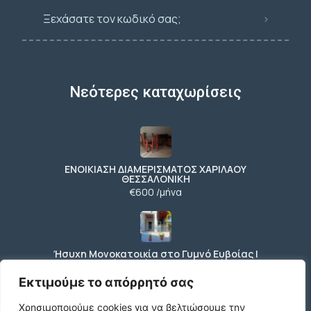
Ξεχάσατε τον κωδικό σας;
Νεότερες καταχωρίσεις
ΕΝΟΙΚΙΑΣΗ ΔΙΑΜΕΡΙΣΜΑΤΟΣ ΧΑΡΙΛΑΟΥ
ΘΕΣΣΑΛΟΝΙΚΗ
€600 /μήνα
Ήσυχη Μονοκατοικία στο Γυμνό Ευβοίας |
Κοντά σε Θάλασσα & Βουνό
€52 /μήνα
Εκτιμούμε το απόρρητό σας
Χρησιμοποιούμε cookies για να βελτιώσουμε την