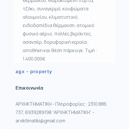
θερμαικού, θωρακισμένη πόρτα,
τζάκι, συναγερμό, κουφώματα
αλουμινίου, κλιματιστικό,
ενδοδαπέδια θέρμανση, ατομικό
φυσικό αέριο, πολλές βεράντες,
ασανσέρ, δορυφορική κεραία ,
αποθήκη και θέση πάρκινγκ. Τιμή :
1.400.000€
agx - property
Επικοινωνία
ΑΡΧΗΚΤΗΜΑΤΙΚΗ - Πληροφορίες : 2310 886
737, 6939289198 “ΑΡΧΗΚΤΗΜΑΤΙΚΗ”. -
arxiktimatiki@gmail.com