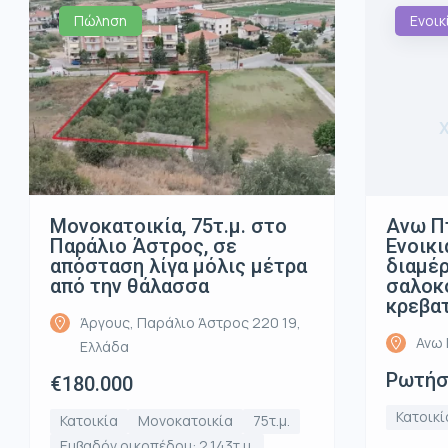
Πώληση
Ενοικ
Μονοκατοικία, 75τ.μ. στο
Ανω Π
Παράλιο Άστρος, σε
Ενοικι
απόσταση λίγα μόλις μέτρα
διαμέρ
από την θάλασσα
σαλοκο
κρεβα
Άργους, Παράλιο Άστρος 220 19,
Ανω 
Ελλάδα
Ρωτήστ
€180.000
Κατοικί
Κατοικία
Μονοκατοικία
75τ.μ.
Εμβαδόν οικοπέδου: 2,143τ.μ.