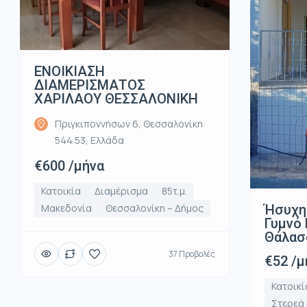
ΕΝΟΙΚΙΑΣΗ
ΔΙΑΜΕΡΙΣΜΑΤΟΣ
ΧΑΡΙΛΑΟΥ ΘΕΣΣΑΛΟΝΙΚΗ
Πριγκιποννήσων 6, Θεσσαλονίκη
544 53, Ελλάδα
€600 /μήνα
Κατοικία
Διαμέρισμα
85τ.μ.
Ήσυχη
Μακεδονία
Θεσσαλονίκη – Δήμος
Γυμνό 
Θάλασ
37 Προβολές
€52 /μ
Κατοικί
Στερεά