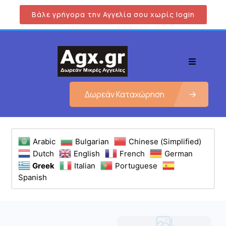
Βάλε γρήγορα την Αγγελία σου χωρίς login
Δωρεάν Καταχώρηση
Arabic
Bulgarian
Chinese (Simplified)
Dutch
English
French
German
Greek
Italian
Portuguese
Spanish