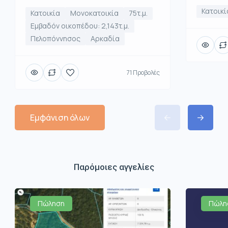
Κατοικί
Κατοικία
Μονοκατοικία
75τ.μ.
Εμβαδόν οικοπέδου: 2,143τ.μ.
Πελοπόννησος
Αρκαδία
71 Προβολές
Εμφάνιση όλων
Παρόμοιες αγγελίες
Πώληση
Πώλη