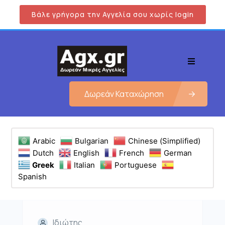
Βάλε γρήγορα την Αγγελία σου χωρίς login
Δωρεάν Καταχώρηση
Arabic
Bulgarian
Chinese (Simplified)
Dutch
English
French
German
Greek
Italian
Portuguese
Spanish
Ιδιώτης