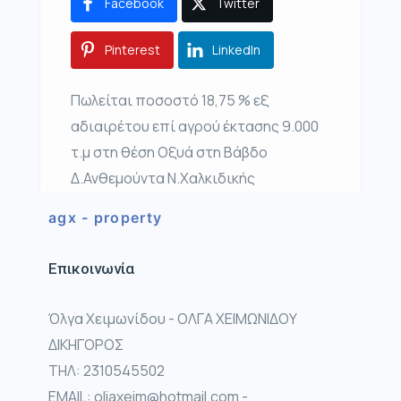
Facebook
Twitter
Pinterest
LinkedIn
Πωλείται ποσοστό 18,75 % εξ
αδιαιρέτου επί αγρού έκτασης 9.000
τ.μ στη θέση Οξυά στη Βάβδο
Δ.Ανθεμούντα Ν.Χαλκιδικής
agx - property
Επικοινωνία
Όλγα Χειμωνίδου - ΟΛΓΑ ΧΕΙΜΩΝΙΔΟΥ
ΔΙΚΗΓΟΡΟΣ
ΤΗΛ: 2310545502
EMAIL: oliaxeim@hotmail.com -