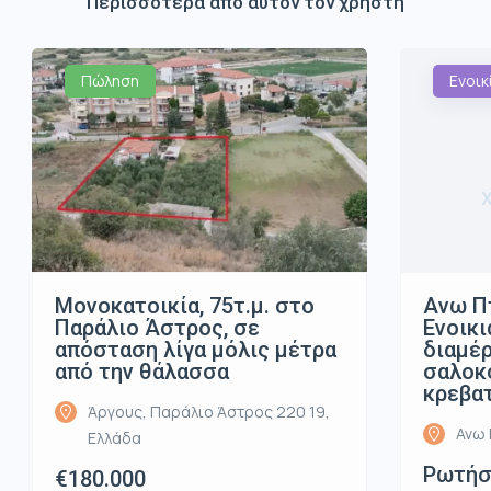
Περισσότερα από αυτόν τον χρήστη
Πώληση
Ενοικ
Μονοκατοικία, 75τ.μ. στο
Ανω Π
Παράλιο Άστρος, σε
Ενοικι
απόσταση λίγα μόλις μέτρα
διαμέρ
από την θάλασσα
σαλοκο
κρεβα
Άργους, Παράλιο Άστρος 220 19,
Ανω 
Ελλάδα
Ρωτήστ
€180.000