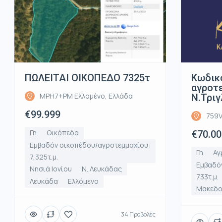
ΠΩΛΕΙΤΑΙ ΟΙΚΟΠΕΔΟ 7325τ
Κωδικ
αγροτε
MPH7+PM Ελλομένο, Ελλάδα
Ν.Τριγ
€99.999
759V
Γη
Οικόπεδο
€70.00
Εμβαδόν οικοπέδου/αγροτεμμαχίου:
Γη
Αγ
7,325τ.μ.
Εμβαδό
Νησιά Ιονίου
Ν. Λευκάδας
733τ.μ.
Λευκάδα
Ελλόμενο
Μακεδο
34 Προβολές