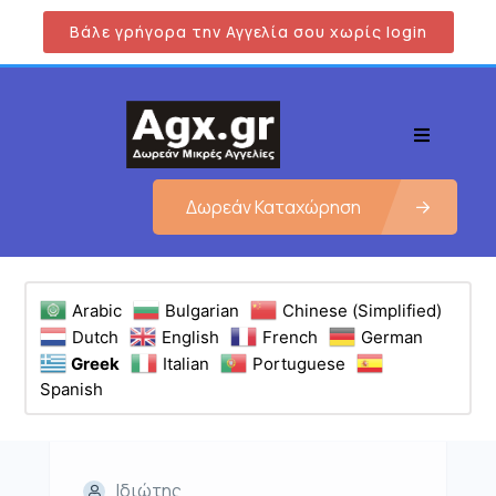
Βάλε γρήγορα την Αγγελία σου χωρίς login
Δωρεάν Καταχώρηση
Arabic
Bulgarian
Chinese (Simplified)
Dutch
English
French
German
Greek
Italian
Portuguese
Spanish
Ιδιώτης