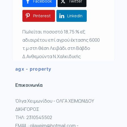
Facebook
Twitter
Pinterest
LinkedIn
Πωλείται ποσοστό 18,75 % εξ
αδιαιρέτου επί αγρού έκτασης 6000
τ.μ στη θέση Λειβάδι στη Βάβδο
Δ.Ανθεμούντα Ν.Χαλκιδικής
agx - property
Επικοινωνία
Όλγα Χειμωνίδου - ΟΛΓΑ ΧΕΙΜΩΝΙΔΟΥ
ΔΙΚΗΓΟΡΟΣ
ΤΗΛ: 2310545502
EMAIL: oliaxeim@hotmail.com -