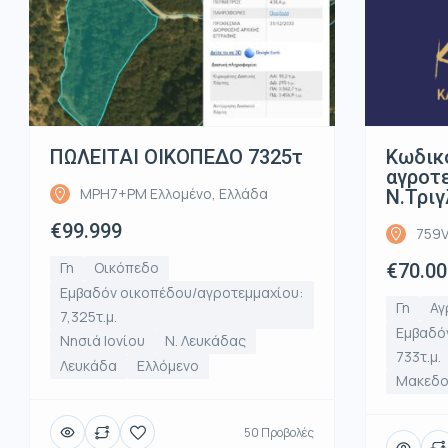
ΠΩΛΕΙΤΑΙ ΟΙΚΟΠΕΔΟ 7325τ
Κωδικ
αγροτε
MPH7+PM Ελλομένο, Ελλάδα
Ν.Τριγ
€99.999
759V
Γη
Οικόπεδο
€70.00
Εμβαδόν οικοπέδου/αγροτεμμαχίου:
Γη
Αγ
7,325τ.μ.
Εμβαδό
Νησιά Ιονίου
Ν. Λευκάδας
733τ.μ.
Λευκάδα
Ελλόμενο
Μακεδο
50 Προβολές