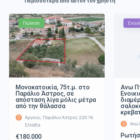
Περισσότερα από αυτόν τον χρήστη
Πώληση
Ενοικ
Μονοκατοικία, 75τ.μ. στο
Ανω Π
Παράλιο Άστρος, σε
Ενοικι
απόσταση λίγα μόλις μέτρα
διαμέρ
από την θάλασσα
σαλοκο
κρεβα
Άργους, Παράλιο Άστρος 220 19,
Ανω 
Ελλάδα
Ρωτήστ
€180.000