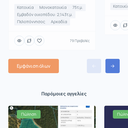
Κατοικί
Κατοικία
Μονοκατοικία
75τ.μ.
Εμβαδόν οικοπέδου: 2,143τ.μ.
Πελοπόννησος
Αρκαδία
79 Προβολές
Εμφάνιση όλων
Παρόμοιες αγγελίες
Πώληση
Πώλη