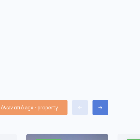
όλων από agx - property