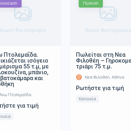
νοικίαση
Πώληση
Χωρίς Φωτογραφία
Χωρίς Φωτογραφί
 Πτολεμαΐδα.
Πωλείται στη Νεα
ικιάζεται ισόγειο
Φιλοθέη – Γηροκομ
μέρισμα 55 τ.μ, με
τριάρι 75 τ.μ.
οκουζίνα, μπάνιο,
Νεα Φιλοθέη, Αθήνα
βατοκάμαρα και
οθήκη
Ρωτήστε για τιμή
Ανω Πτολεμαΐδα
Κατοικία
ήστε για τιμή
οικία