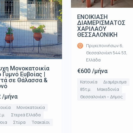
ΕΝΟΙΚΙΑΣΗ
ΔΙΑΜΕΡΙΣΜΑΤΟΣ
ΧΑΡΙΛΑΟΥ
ΘΕΣΣΑΛΟΝΙΚΗ
Πριγκιποννήσων 6,
Θεσσαλονίκη 544 53,
Ελλάδα
υχη Μονοκατοικία
€600 /μήνα
 Γυμνό Ευβοίας |
τά σε Θάλασσα &
Κατοικία
Διαμέρισμα
υνό
85τ.μ.
Μακεδονία
 /μήνα
Θεσσαλονίκη – Δήμος
οικία
Μονοκατοικία
.μ.
Στερεά Ελλάδα
βοια
Στύρα
Τσακαίοι