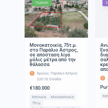
Πώληση
Ε
Μονοκατοικία, 75τ.μ.
Ανω
στο Παράλιο Άστρος,
Ενο
σε απόσταση λίγα
δια
μόλις μέτρα από την
σαλ
θάλασσα
κρε
απ
Άργους, Παράλιο Άστρος
220 19, Ελλάδα
Ρωτ
€180.000
Κατ
Κατοικία
Μονοκατοικία
75τ.μ.