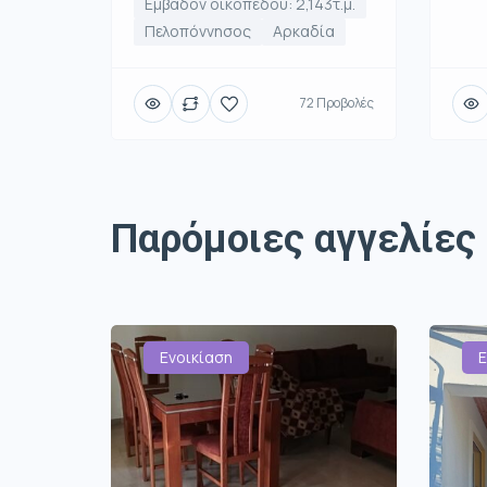
Εμβαδόν οικοπέδου: 2,143τ.μ.
Πελοπόννησος
Αρκαδία
72 Προβολές
Παρόμοιες αγγελίες
Ενοικίαση
Ε