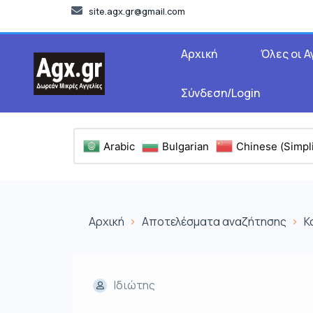
site.agx.gr@gmail.com
Αρχική
Όλες οι Α
Σύνδεση/Login
Arabic
Bulgarian
Chinese (Simpli
Αρχική
Αποτελέσματα αναζήτησης
Κ
Ιδιώτης