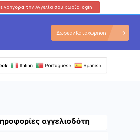
ε γρήγορα την Αγγελία σου χωρίς login
Δωρεάν Καταχώρηση
eek
Italian
Portuguese
Spanish
ηροφορίες αγγελιοδότη