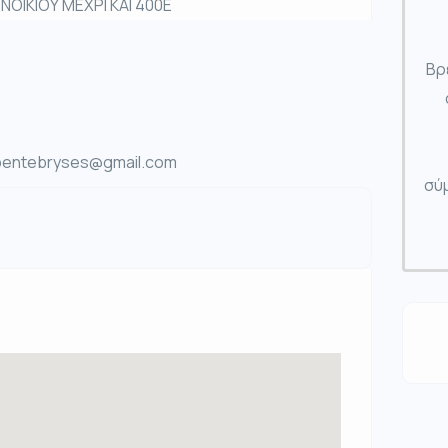
ΟΙΚΙΟΥ ΜΕΧΡΙ ΚΑΙ 400Ε
Βρ
 pentebryses@gmail.com
σύμ