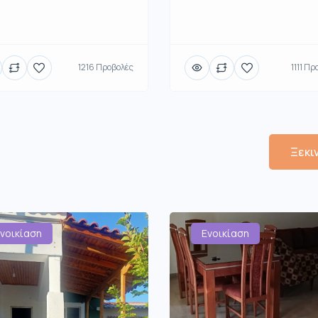
1216 Προβολές
1111 Πρ
Ξεκι
νοικίαση
Ενοικίαση