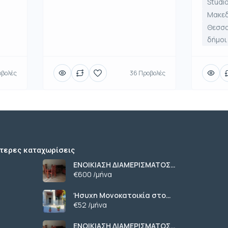
Studi
Μακε
Θεσσα
δήμοι
οβολές
36 Προβολές
τερες καταχωρίσεις
ΕΝΟΙΚΙΑΣΗ ΔΙΑΜΕΡΙΣΜΑΤΟΣ
ΧΑΡΙΛΑΟΥ ΘΕΣΣΑΛΟΝΙΚΗ
€600 /μήνα
Ήσυχη Μονοκατοικία στο
Γυμνό Ευβοίας | Κοντά σε
€52 /μήνα
Θάλασσα & Βουνό
ΕΝΟΙΚΙΑΣΗ ΔΙΑΜΕΡΙΣΜΑΤΟΣ