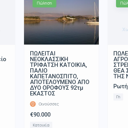
Πώληση
Πώλ
α
Χω
ΠΩΛΕΙΤΑΙ
ΠΩΛΕ
ΝΕΟΚΛΑΣΣΙΚΗ
είο
ΑΓΡΟ
ΤΡΙΦΑΤΣΗ ΚΑΤΟΙΚΙΑ,
ΣΤΡΕ
ΠΑΛΙΟ
ΘΕΑ 
ΚΑΠΕΤΑΝΟΣΠΙΤΟ,
ΤΗΣ 
ΑΠΟΤΕΛΟΥΜΕΝΟ ΑΠΟ
Ρωτή
ΔΥΟ ΟΡΟΦΟΥΣ 92τμ
ΕΚΑΣΤΟΣ
Γη
Οινούσσες
€90.000
Κατοικία