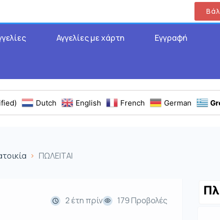
Βάλ
γγελίες
Αγγελίες με χάρτη
Εγγραφή
fied)
Dutch
English
French
German
Gr
ατοικία
ΠΩΛΕΙΤΑΙ
Πλ
2 έτη πρίν
179 Προβολές