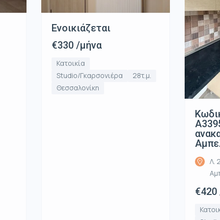
Ενοικιάζεται
€330 /μήνα
Κατοικία
Studio/Γκαρσονιέρα
28τ.μ.
Θεσσαλονίκη
Κωδι
Α339
ανακ
Αμπε
Λ. 
Αμ
€420 
Κατοι