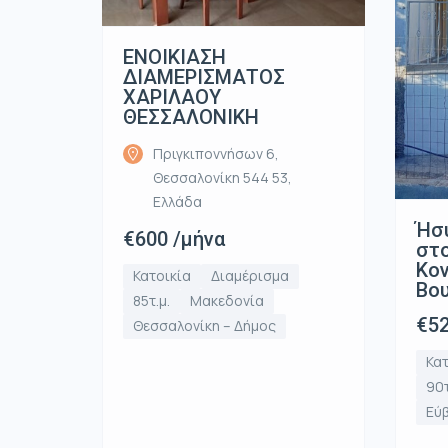
ΕΝΟΙΚΙΑΣΗ
ΔΙΑΜΕΡΙΣΜΑΤΟΣ
ΧΑΡΙΛΑΟΥ
ΘΕΣΣΑΛΟΝΙΚΗ
Πριγκιποννήσων 6,
Θεσσαλονίκη 544 53,
Ελλάδα
Ήσ
€600 /μήνα
στο
Κον
Κατοικία
Διαμέρισμα
Βο
85τ.μ.
Μακεδονία
€52
Θεσσαλονίκη – Δήμος
Κατ
90τ
Εύ