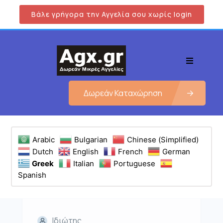
Βάλε γρήγορα την Αγγελία σου χωρίς login
Δωρεάν Καταχώρηση
Arabic
Bulgarian
Chinese (Simplified)
Dutch
English
French
German
Greek
Italian
Portuguese
Spanish
Ιδιώτης