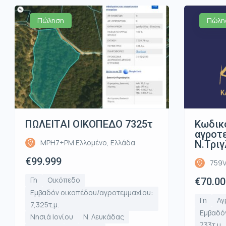
Πώληση
Πώλη
ΠΩΛΕΙΤΑΙ ΟΙΚΟΠΕΔΟ 7325τ
Κωδικ
αγροτε
MPH7+PM Ελλομένο, Ελλάδα
Ν.Τριγ
€99.999
759V
Γη
Οικόπεδο
€70.00
Εμβαδόν οικοπέδου/αγροτεμμαχίου:
Γη
Αγ
7,325τ.μ.
Εμβαδό
Νησιά Ιονίου
Ν. Λευκάδας
733τ.μ.