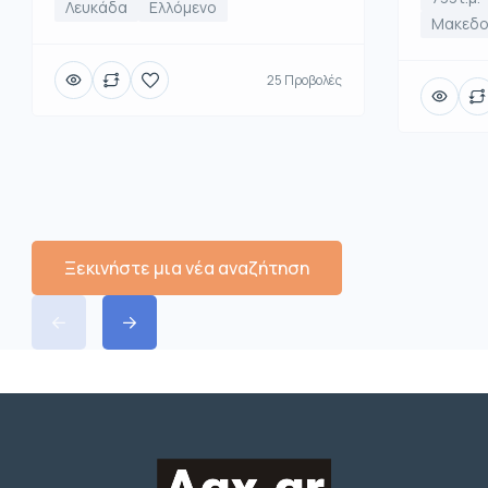
Λευκάδα
Ελλόμενο
Μακεδο
25 Προβολές
Ξεκινήστε μια νέα αναζήτηση