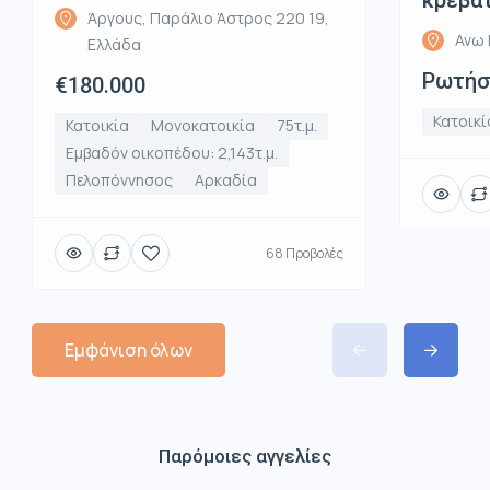
κρεβα
Άργους, Παράλιο Άστρος 220 19,
Ανω 
Ελλάδα
Ρωτήστ
€180.000
Κατοικί
Κατοικία
Μονοκατοικία
75τ.μ.
Εμβαδόν οικοπέδου: 2,143τ.μ.
Πελοπόννησος
Αρκαδία
68 Προβολές
Εμφάνιση όλων
Παρόμοιες αγγελίες