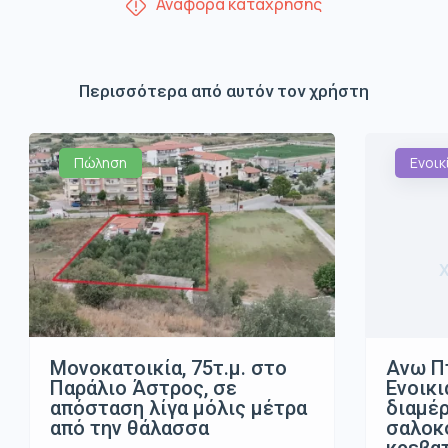
Αναφορά κατάχρησης
Περισσότερα από αυτόν τον χρήστη
Πώληση
Ενοικ
Μονοκατοικία, 75τ.μ. στο
Ανω Π
Παράλιο Άστρος, σε
Ενοικι
απόσταση λίγα μόλις μέτρα
διαμέρ
από την θάλασσα
σαλοκο