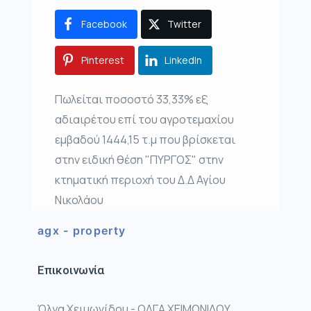
Facebook
Twitter
Pinterest
LinkedIn
Πωλείται ποσοστό 33,33% εξ
αδιαιρέτου επί του αγροτεμαχίου
εμβαδού 1444,15 τ.μ που βρίσκεται
στην ειδική θέση "ΠΥΡΓΟΣ" στην
κτηματική περιοχή του Δ.Δ Αγίου
Νικολάου
agx - property
Επικοινωνία
Όλγα Χειμωνίδου - ΟΛΓΑ ΧΕΙΜΩΝΙΔΟΥ