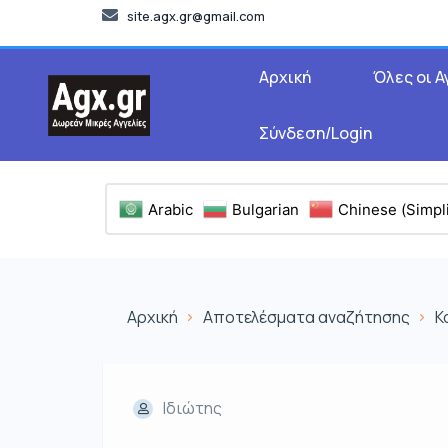
site.agx.gr@gmail.com
Αρχική
Όλες οι Α
Σύνδεση/Login
Arabic
Bulgarian
Chinese (Simpli
Αρχική
Αποτελέσματα αναζήτησης
Κ
Ιδιώτης