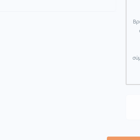
Βρ
σύμ