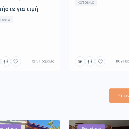
Κατοικία
ήστε για τιμή
οικία
1215 Προβολές
1109 Πρ
Ξεκι
νοικίαση
Ενοικίαση