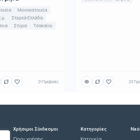
οικία
Μονοκατοικία
.μ.
Στερεά Ελλάδα
βοια
Στύρα
Τσακαίοι
21 Προβολές
23 Πρ
Χρήσιμοι Σύνδεσμοι
Κατηγορίες
Νεό
Όροι χρήσης
Κατοικία