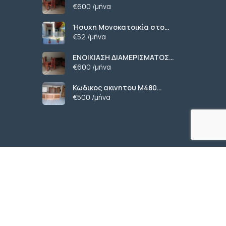
ΧΑΡΙΛΑΟΥ ΘΕΣΣΑΛΟΝΙΚΗ
€600 /μήνα
Ήσυχη Μονοκατοικία στο
Γυμνό Ευβοίας | Κοντά σε
€52 /μήνα
Θάλασσα & Βουνό
ΕΝΟΙΚΙΑΣΗ ΔΙΑΜΕΡΙΣΜΑΤΟΣ
ΧΑΡΙΛΑΟΥ ΘΕΣΣΑΛΟΝΙΚΗ
€600 /μήνα
Κωδικος ακινητου Μ480
καταστημα στον Ευοσμο
€500 /μήνα