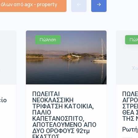
όλων από agx - property
Πώληση
Πώλ
α
Χω
ΠΩΛΕΙΤΑΙ
ΠΩΛΕ
ΝΕΟΚΛΑΣΣΙΚΗ
είο
ΑΓΡΟ
ΤΡΙΦΑΤΣΗ ΚΑΤΟΙΚΙΑ,
ΣΤΡΕ
ΠΑΛΙΟ
ΘΕΑ 
ΚΑΠΕΤΑΝΟΣΠΙΤΟ,
ΤΗΣ 
ΑΠΟΤΕΛΟΥΜΕΝΟ ΑΠΟ
Ρωτή
ΔΥΟ ΟΡΟΦΟΥΣ 92τμ
ΕΚΑΣΤΟΣ