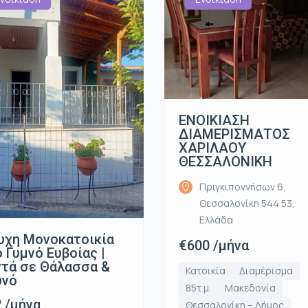
ΕΝΟΙΚΙΑΣΗ
ΔΙΑΜΕΡΙΣΜΑΤΟΣ
ΧΑΡΙΛΑΟΥ
ΘΕΣΣΑΛΟΝΙΚΗ
Πριγκιποννήσων 6,
Θεσσαλονίκη 544 53,
Ελλάδα
υχη Μονοκατοικία
€600 /μήνα
 Γυμνό Ευβοίας |
τά σε Θάλασσα &
Κατοικία
Διαμέρισμα
υνό
85τ.μ.
Μακεδονία
 /μήνα
Θεσσαλονίκη – Δήμος