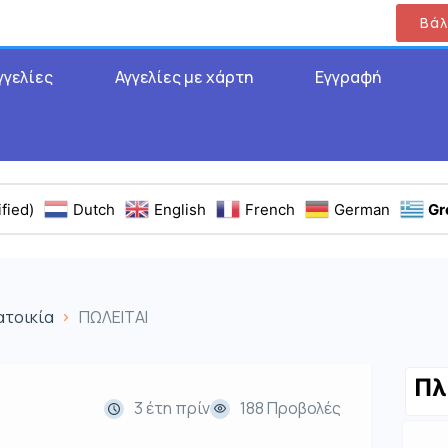
Βάλ
γγελίες
Αγγελίες με χάρτη
Εγγραφή
fied)
Dutch
English
French
German
Gr
ατοικία
ΠΩΛΕΙΤΑΙ
Πλ
3 έτη πρίν
188 Προβολές