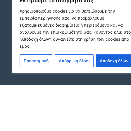
Εκτιμούμε το απόρρητό σας
2312132324
Χρησιμοποιούμε cookies για να βελτιώσουμε την
εμπειρία περιήγησής σας, να προβάλλουμε
ΠΛΑΤΩΝΟΣ 1 Τ.Κ. 54631
εξατομικευμένες διαφημίσεις ή περιεχόμενο και να
ΘΕΣΣΑΛΟΝΙΚΗ
αναλύουμε την επισκεψιμότητά μας.
Κάνοντας κλικ στο
site.agx.gr@gmail.com
"Αποδοχή όλων", συναινείτε στη χρήση των cookies από
Ακολουθήστε μας
εμάς.
Προσαρμογή
Απόρριψη όλων
Αποδοχή όλων