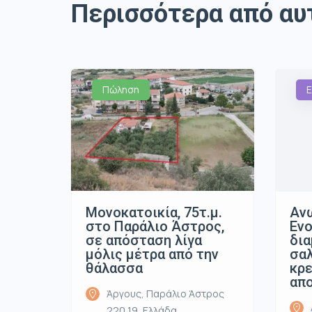
Περισσότερα από αυ
Πώληση
Ε
Μονοκατοικία, 75τ.μ.
Ανω
στο Παράλιο Άστρος,
Ενο
σε απόσταση λίγα
δια
μόλις μέτρα από την
σαλ
θάλασσα
κρε
απ
Άργους, Παράλιο Άστρος
220 19, Ελλάδα