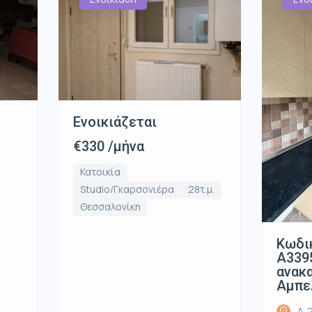
Ενοικιάζεται
€330 /μήνα
Κατοικία
Studio/Γκαρσονιέρα
28τ.μ.
Θεσσαλονίκη
Κωδι
Α339
ανακ
Αμπε
Λ. 