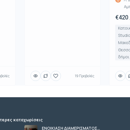
Αμ
€420 
Κατοι
Studi
Μακε
Θεσσα
δήμοι
οβολές
19 Προβολές
τερες καταχωρίσεις
ΕΝΟΙΚΙΑΣΗ ΔΙΑΜΕΡΙΣΜΑΤΟΣ