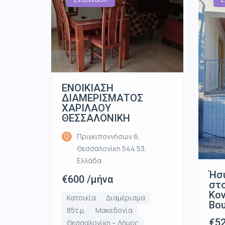
ΕΝΟΙΚΙΑΣΗ
ΔΙΑΜΕΡΙΣΜΑΤΟΣ
ΧΑΡΙΛΑΟΥ
ΘΕΣΣΑΛΟΝΙΚΗ
Πριγκιποννήσων 6,
Θεσσαλονίκη 544 53,
Ελλάδα
Ήσ
€600 /μήνα
στο
Κον
Κατοικία
Διαμέρισμα
Βο
85τ.μ.
Μακεδονία
€52
Θεσσαλονίκη – Δήμος