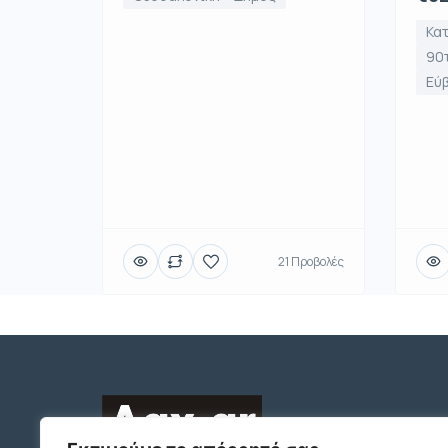
Κατ
90τ
Εύ
21 Προβολές