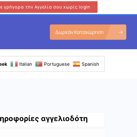
ε γρήγορα την Αγγελία σου χωρίς login
Δωρεάν Καταχώρηση
eek
Italian
Portuguese
Spanish
ηροφορίες αγγελιοδότη