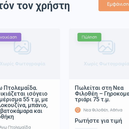
τόν τον χρήστη
Εμφάνιση 
νοικίαση
Πώληση
Χωρίς Φωτογραφία
Χωρίς Φωτογραφί
 Πτολεμαΐδα.
Πωλείται στη Νεα
ικιάζεται ισόγειο
Φιλοθέη – Γηροκομ
μέρισμα 55 τ.μ, με
τριάρι 75 τ.μ.
οκουζίνα, μπάνιο,
Νεα Φιλοθέη, Αθήνα
βατοκάμαρα και
οθήκη
Ρωτήστε για τιμή
Ανω Πτολεμαΐδα