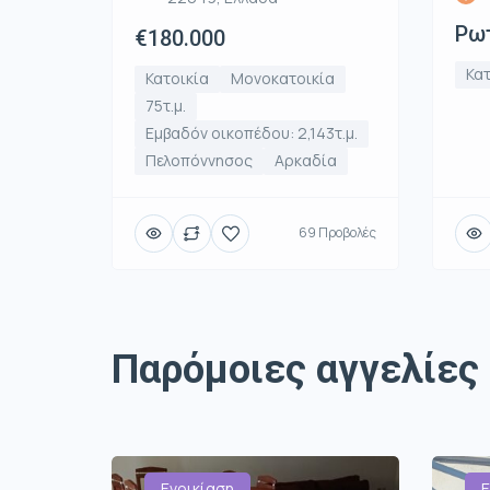
Ρωτ
€180.000
Κατ
Κατοικία
Μονοκατοικία
75τ.μ.
Εμβαδόν οικοπέδου: 2,143τ.μ.
Πελοπόννησος
Αρκαδία
69 Προβολές
Παρόμοιες αγγελίες
Ενοικίαση
Ε