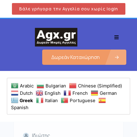
Βάλε γρήγορα την Αγγελία σου χωρίς login
Δωρεάν Καταχώρηση
Arabic
Bulgarian
Chinese (Simplified)
Dutch
English
French
German
Greek
Italian
Portuguese
Spanish
Ιδιώτης