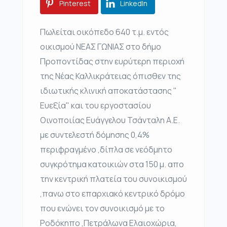
Pinterest
LinkedIn
Πωλείται οικόπεδο 640 τ.μ. εντός
οικισμού ΝΕΑΣ ΓΩΝΙΑΣ στο δήμο
Προποντίδας στην ευρύτερη περιοχή
της Νέας Καλλικράτειας όπισθεν της
ιδιωτικής κλινική αποκατάστασης "
Ευεξία" και του εργοστασίου
Οινοποιίας Ευάγγελου Τσάνταλη Α.Ε.
με συντελεστή δόμησης 0,4%
περιφραγμένο ,δίπλα σε νεόδμητο
συγκρότημα κατοικιών στα 150 μ. απο
την κεντρική πλατεία του συνοικισμού
,πανω στο επαρχιακό κεντρικό δρόμο
που ενώνει τον συνοικισμό με το
Ροδόκηπο ,Πετράλωνα Ελαιοχώρια,