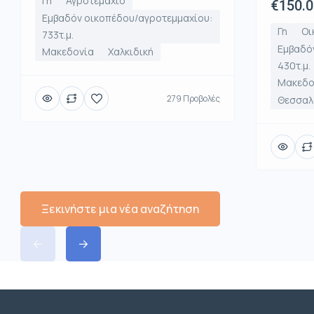
Γη
Αγροτεμάχιο
€150.
Εμβαδόν οικοπέδου/αγροτεμμαχίου:
Γη
Οι
733τ.μ.
Εμβαδό
Μακεδονία
Χαλκιδική
430τ.μ.
Μακεδο
279 Προβολές
Θεσσαλο
Ξεκινήστε μια νέα αναζήτηση