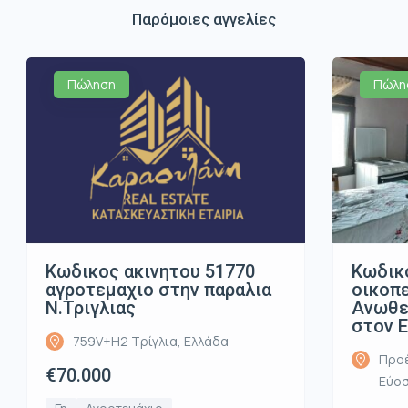
Παρόμοιες αγγελίες
Πώληση
Πώλη
Κωδικος ακινητου 51770
Κωδικ
αγροτεμαχιο στην παραλια
οικοπ
Ν.Τριγλιας
Ανωθε
στον 
759V+H2 Τρίγλια, Ελλάδα
Προέ
€70.000
Εύοσ