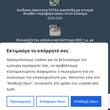
Κωδικος ακινητου 51724 οικοπεδο με κτισμα
Ανωθεν περιφερειακου στον Ευοσμο
€150.000
Ενοικιάζεται ισόγειο κατάστημα 200 τ.μ. με
197 τ.μ. εξωτερικό χώρο ΚΩΔ4270
€3.000 /μήνα
Εκτιμούμε το απόρρητό σας
Χρησιμοποιούμε cookies για να βελτιώσουμε την
εμπειρία περιήγησής σας, να προβάλλουμε
Κωδικός: 2347738 , Βούλα , 667 τ.μ., €1400000
εξατομικευμένες διαφημίσεις ή περιεχόμενο και να
€1.400.000
αναλύουμε την επισκεψιμότητά μας.
Κάνοντας κλικ στο
"Αποδοχή όλων", συναινείτε στη χρήση των cookies από
εμάς.
© 2026 agx.gr. All rights reserved.
Προσαρμογή
Απόρριψη όλων
Αποδοχή όλων