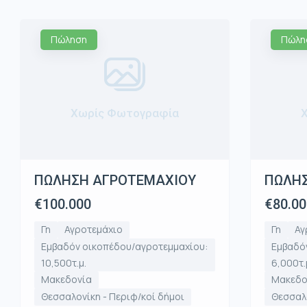
Πώληση
Πώλη
Χωρίς Φωτογραφία
ΠΩΛΗΣΗ ΑΓΡΟΤΕΜΑΧΙΟΥ
ΠΩΛΗ
€100.000
€80.00
Γη
Αγροτεμάχιο
Γη
Αγ
Εμβαδόν οικοπέδου/αγροτεμμαχίου:
Εμβαδό
10,500τ.μ.
6,000τ.
Μακεδονία
Μακεδο
Θεσσαλονίκη - Περιφ/κοί δήμοι
Θεσσαλο