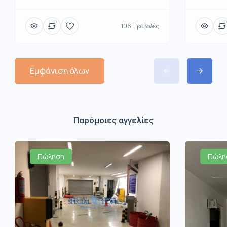
106 Προβολές
Εμφάνιση όλων
Παρόμοιες αγγελίες
Πώληση
Πώλη