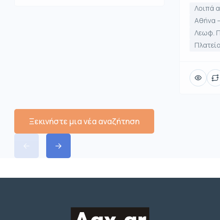
Λοιπά α
Αθήνα –
Λεωφ. 
Πλατεία
Ξεκινήστε μια νέα αναζήτηση