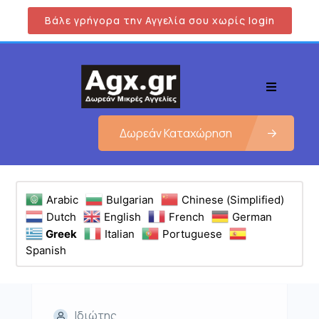
Βάλε γρήγορα την Αγγελία σου χωρίς login
Δωρεάν Καταχώρηση
Arabic
Bulgarian
Chinese (Simplified)
Dutch
English
French
German
Greek
Italian
Portuguese
Spanish
Ιδιώτης