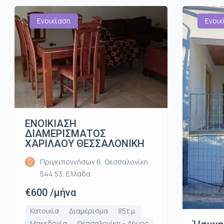
Ενοικίαση
Ενοικ
ΕΝΟΙΚΙΑΣΗ
ΔΙΑΜΕΡΙΣΜΑΤΟΣ
ΧΑΡΙΛΑΟΥ ΘΕΣΣΑΛΟΝΙΚΗ
Πριγκιποννήσων 6, Θεσσαλονίκη
544 53, Ελλάδα
€600 /μήνα
Κατοικία
Διαμέρισμα
85τ.μ.
Μακεδονία
Θεσσαλονίκη – Δήμος