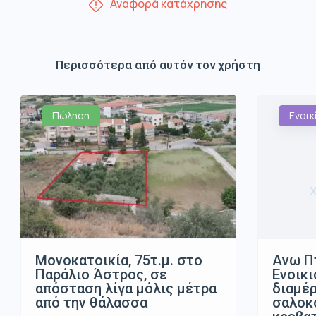
Αναφορά κατάχρησης
Περισσότερα από αυτόν τον χρήστη
Πώληση
Ενοικ
Μονοκατοικία, 75τ.μ. στο
Ανω Π
Παράλιο Άστρος, σε
Ενοικι
απόσταση λίγα μόλις μέτρα
διαμέρ
από την θάλασσα
σαλοκο