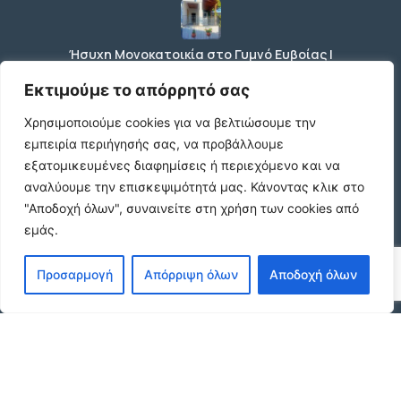
Ήσυχη Μονοκατοικία στο Γυμνό Ευβοίας |
Κοντά σε Θάλασσα & Βουνό
€52 /μήνα
Εκτιμούμε το απόρρητό σας
Χρησιμοποιούμε cookies για να βελτιώσουμε την
εμπειρία περιήγησής σας, να προβάλλουμε
ΕΝΟΙΚΙΑΣΗ ΔΙΑΜΕΡΙΣΜΑΤΟΣ ΧΑΡΙΛΑΟΥ
εξατομικευμένες διαφημίσεις ή περιεχόμενο και να
ΘΕΣΣΑΛΟΝΙΚΗ
αναλύουμε την επισκεψιμότητά μας.
Κάνοντας κλικ στο
€600 /μήνα
"Αποδοχή όλων", συναινείτε στη χρήση των cookies από
εμάς.
Κωδικος ακινητου Μ480 καταστημα στον
Προσαρμογή
Απόρριψη όλων
Αποδοχή όλων
Ευοσμο
€500 /μήνα
© 2026 agx.gr. All rights reserved.