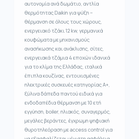
αυτονομία ανά δωμάτιο, αντλία
θερμότητας Daikin για ψύξη –
θέρμανση σε όλους τους χώρους,
ενεργειακό τζάκι 12 kw, γερμανικά
κουφώματα με μηχανισμούς
ανασήκωσης και ανάκλισης, σίτες,
ενεργειακά τζάμια 4 εποχών ιδανικά
για το κλίμα της Ελλάδας, ιταλικά
έπιπλα κουζίνας, εντοιχισμένες
ηλεκτρικές συσκευές κατηγορίας Α+,
ξύλινα δάπεδα παντού ειδικά για
ενδοδαπέδια θέρμανση με 10 ετή
εγγύηση, boiler, ηλιακός, συναγερμός,
μεγάλες βεράντες, έγχρωμη ψηφιακή
θυροτηλεόραση με access control για
να εξασφαλίζεται μέγιστη ασφάλεια