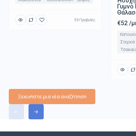
Ήσυχη
Γυμνό 
Θάλασ
39 Προβολές
€52 /μ
Κατοικί
Στερεά
Τσακαί
Ξεκινήστε μια νέα αναζήτηση