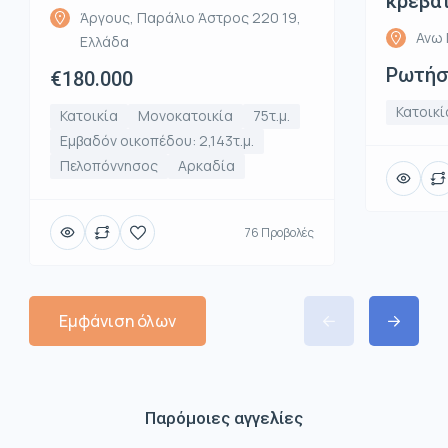
κρεβα
Άργους, Παράλιο Άστρος 220 19,
Ανω 
Ελλάδα
Ρωτήστ
€180.000
Κατοικί
Κατοικία
Μονοκατοικία
75τ.μ.
Εμβαδόν οικοπέδου: 2,143τ.μ.
Πελοπόννησος
Αρκαδία
76 Προβολές
Εμφάνιση όλων
Παρόμοιες αγγελίες