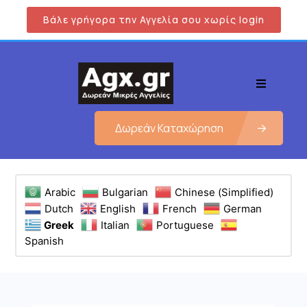
Βάλε γρήγορα την Αγγελία σου χωρίς login
Δωρεάν Καταχώρηση
Arabic
Bulgarian
Chinese (Simplified)
Dutch
English
French
German
Greek
Italian
Portuguese
Spanish
Εμφάνιση όλων