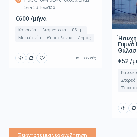
544 53, Ελλάδα
€600 /μήνα
Κατοικία
Διαμέρισμα
85τ.μ.
Ήσυχη
Μακεδονία
Θεσσαλονίκη – Δήμος
Γυμνό 
Θάλασ
15 Προβολές
€52 /μ
Κατοικί
Στερεά
Τσακαί
Ξεκινήστε μια νέα αναζήτηση