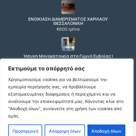
ΕΝΟΙΚΙΑΣΗ ΔΙΑΜΕΡΙΣΜΑΤΟΣ ΧΑΡΙΛΑΟΥ
ΘΕΣΣΑΛΟΝΙΚΗ
€600 /μήνα
Ήσυχη Μονοκατοικία στο Γυμνό Ευβοίας |
Κοντά σε Θάλασσα & Βουνό
€52 /μήνα
Εκτιμούμε το απόρρητό σας
Χρησιμοποιούμε cookies για να βελτιώσουμε την
εμπειρία περιήγησής σας, να προβάλλουμε
ΕΝΟΙΚΙΑΣΗ ΔΙΑΜΕΡΙΣΜΑΤΟΣ ΧΑΡΙΛΑΟΥ
εξατομικευμένες διαφημίσεις ή περιεχόμενο και να
ΘΕΣΣΑΛΟΝΙΚΗ
αναλύουμε την επισκεψιμότητά μας.
Κάνοντας κλικ στο
€600 /μήνα
"Αποδοχή όλων", συναινείτε στη χρήση των cookies από
εμάς.
Κωδικος ακινητου Μ480 καταστημα στον
Προσαρμογή
Απόρριψη όλων
Αποδοχή όλων
Ευοσμο