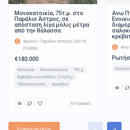
Μονοκατοικία, 75τ.μ. στο
Ανω Π
Παράλιο Άστρος, σε
Ενοικι
απόσταση λίγα μόλις μέτρα
διαμέρ
από την θάλασσα
σαλοκο
κρεβα
Άργους, Παράλιο Άστρος 220 19,
Ανω 
Ελλάδα
Ρωτήστ
€180.000
Κατοικί
Κατοικία
Μονοκατοικία
75τ.μ.
Εμβαδόν οικοπέδου: 2,143τ.μ.
Πελοπόννησος
Αρκαδία
68 Προβολές
Εμφάνιση όλων