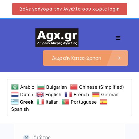
Βάλε γρήγορα την Αγγελία σου χωρίς login
Δωρεάν Καταχώρηση
Arabic
Bulgarian
Chinese (Simplified)
Dutch
English
French
German
Greek
Italian
Portuguese
Spanish
Ιδιώτης