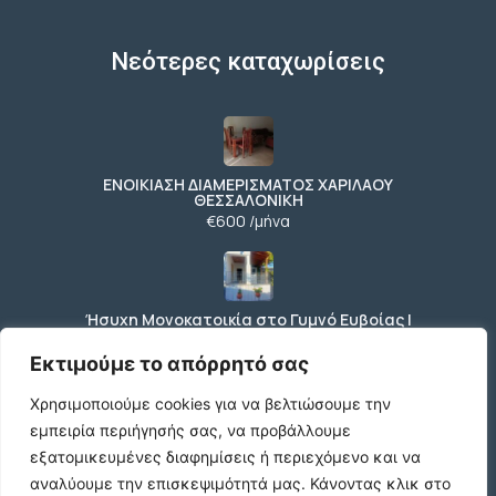
Νεότερες καταχωρίσεις
ΕΝΟΙΚΙΑΣΗ ΔΙΑΜΕΡΙΣΜΑΤΟΣ ΧΑΡΙΛΑΟΥ
ΘΕΣΣΑΛΟΝΙΚΗ
€600 /μήνα
Ήσυχη Μονοκατοικία στο Γυμνό Ευβοίας |
Κοντά σε Θάλασσα & Βουνό
€52 /μήνα
Εκτιμούμε το απόρρητό σας
Χρησιμοποιούμε cookies για να βελτιώσουμε την
εμπειρία περιήγησής σας, να προβάλλουμε
ΕΝΟΙΚΙΑΣΗ ΔΙΑΜΕΡΙΣΜΑΤΟΣ ΧΑΡΙΛΑΟΥ
εξατομικευμένες διαφημίσεις ή περιεχόμενο και να
ΘΕΣΣΑΛΟΝΙΚΗ
αναλύουμε την επισκεψιμότητά μας.
Κάνοντας κλικ στο
€600 /μήνα