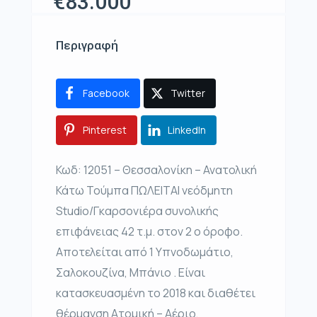
€83.000
Περιγραφή
Facebook
Twitter
Pinterest
LinkedIn
Κωδ: 12051 – Θεσσαλονίκη – Ανατολική
Κάτω Τούμπα ΠΩΛΕΙΤΑΙ νεόδμητη
Studio/Γκαρσονιέρα συνολικής
επιφάνειας 42 τ.μ. στον 2 ο όροφο.
Αποτελείται από 1 Υπνοδωμάτιο,
Σαλοκουζίνα, Μπάνιο . Είναι
κατασκευασμένη το 2018 και διαθέτει
θέρμανση Ατομική – Αέριο,