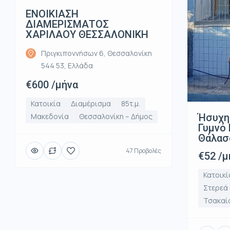
ΕΝΟΙΚΙΑΣΗ
ΔΙΑΜΕΡΙΣΜΑΤΟΣ
ΧΑΡΙΛΑΟΥ ΘΕΣΣΑΛΟΝΙΚΗ
Πριγκιποννήσων 6, Θεσσαλονίκη
544 53, Ελλάδα
€600 /μήνα
Κατοικία
Διαμέρισμα
85τ.μ.
Ήσυχη
Μακεδονία
Θεσσαλονίκη – Δήμος
Γυμνό 
Θάλασ
47 Προβολές
€52 /μ
Κατοικί
Στερεά
Τσακαί