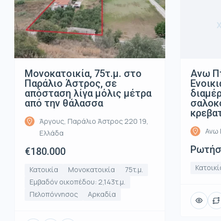
Μονοκατοικία, 75τ.μ. στο
Ανω Π
Παράλιο Άστρος, σε
Ενοικι
απόσταση λίγα μόλις μέτρα
διαμέρ
από την θάλασσα
σαλοκο
κρεβα
Άργους, Παράλιο Άστρος 220 19,
Ανω 
Ελλάδα
Ρωτήστ
€180.000
Κατοικί
Κατοικία
Μονοκατοικία
75τ.μ.
Εμβαδόν οικοπέδου: 2,143τ.μ.
Πελοπόννησος
Αρκαδία