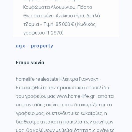
Κουφώματα Αλουμινίου, Πόρτα
Θωρακισμένη, Ανελκυστήρα, Διπλά
τζάμια – Τιμή: 83.000 € (Κωδικός
γραφείου Π-2970)
agx - property
Επικοινωνία
homelife realestate Ηλέκτρα Γιαννάκη -
Επισκεφθείτε την προσωπική ιστοσελίδα
του γραφείου μας www.home-life.gr , από τα
εκατοντάδες ακίνητα που διαχειρίζεται το
γραφείο μας, οι επενδυτικές ευκαιρίες, η
διαθεσιμότητα και η ποικιλία των ακινήτων
μας ,θα καλύψουν με βεβαιότητα τις ανάγκες