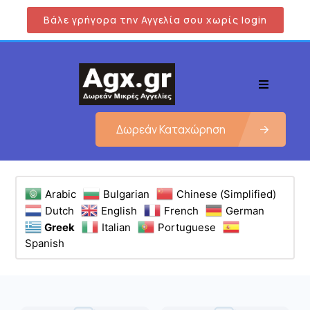
Βάλε γρήγορα την Αγγελία σου χωρίς login
Δωρεάν Καταχώρηση
Arabic
Bulgarian
Chinese (Simplified)
Dutch
English
French
German
Greek
Italian
Portuguese
Spanish